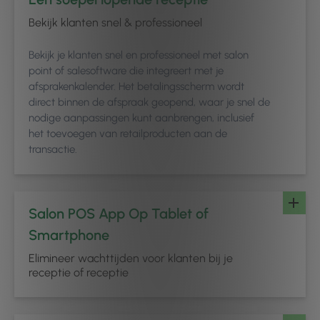
Bekijk klanten snel & professioneel
Bekijk je klanten snel en professioneel met salon
point of salesoftware die integreert met je
afsprakenkalender. Het betalingsscherm wordt
direct binnen de afspraak geopend, waar je snel de
nodige aanpassingen kunt aanbrengen, inclusief
het toevoegen van retailproducten aan de
transactie.
Salon POS App Op Tablet of
Smartphone
Elimineer wachttijden voor klanten bij je
receptie of receptie