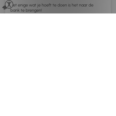
Het enige wat je hoeft te doen is het naar de
bank te brengen!
Voer je cash-uprapport aan het einde van de dag
uit en Phorest berekent hoeveel contant geld,
creditcardontvangsten en cadeaubonnen in je
kassa moeten zitten. Snel geld nodig? De POS van
Phorest kan ook kleine contante transacties
verwerken en volgen.
Slimme commissieberekeningen
Integreert met je personeel en financiële tools
voor eenvoudige loonlijsten