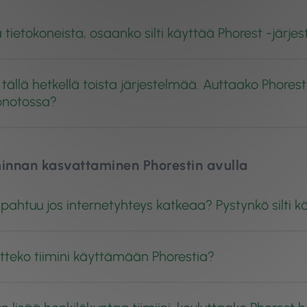
 tietokoneista, osaanko silti käyttää Phorest -järj
tällä hetkellä toista järjestelmää. Auttaako Phores
önotossa?
minnan kasvattaminen Phorestin avulla
pahtuu jos internetyhteys katkeaa? Pystynkö silti 
tteko tiimini käyttämään Phorestia?