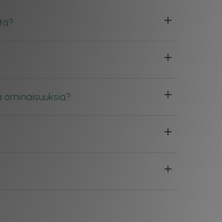
stä?
a ominaisuuksia?