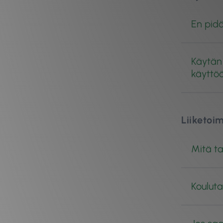
En pidä
Käytän 
käyttö
Liiketoi
Mitä ta
Kouluta