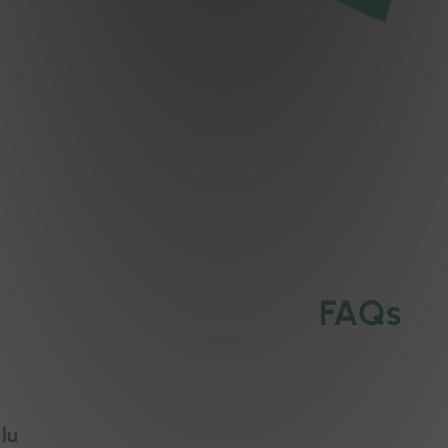
FAQs
lu