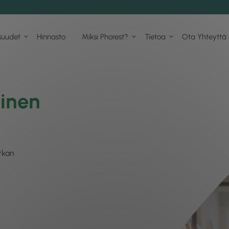
suudet
Hinnasto
Miksi Phorest?
Tietoa
Ota Yhteyttä
linen
atkan