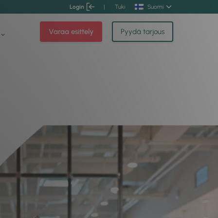
Login
|
Tuki
Suomi
Varaa esittely
Pyydä tarjous