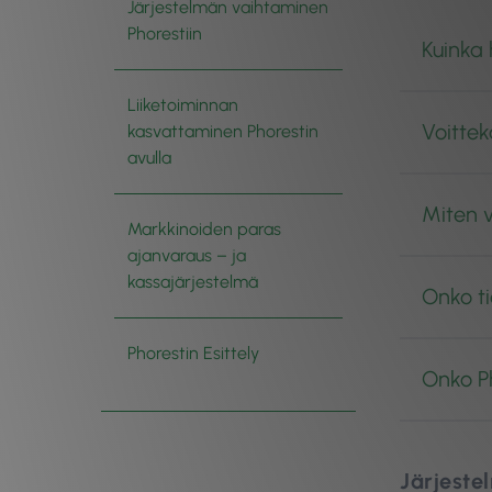
Järjestelmän vaihtaminen
Phorestiin
Kuinka 
Liiketoiminnan
Voittek
kasvattaminen Phorestin
avulla
Miten v
Markkinoiden paras
ajanvaraus – ja
kassajärjestelmä
Onko ti
Phorestin Esittely
Onko Ph
Järjeste