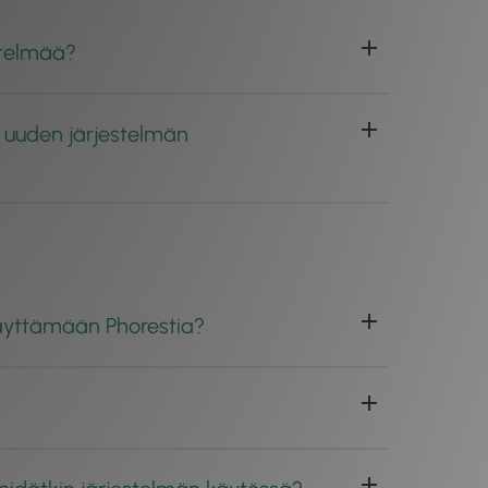
estelmää?
t uuden järjestelmän
käyttämään Phorestia?