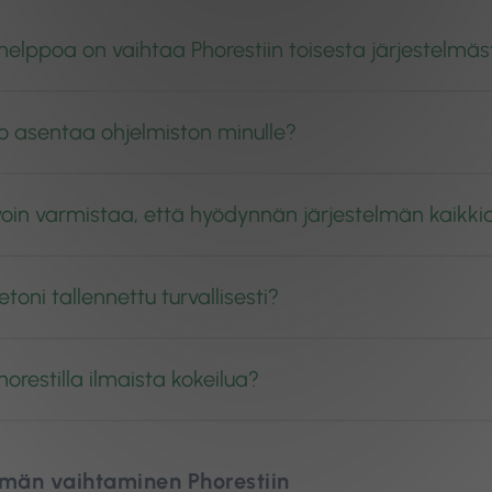
helppoa on vaihtaa Phorestiin toisesta järjestelmä
o asentaa ohjelmiston minulle?
oin varmistaa, että hyödynnän järjestelmän kaikki
etoni tallennettu turvallisesti?
orestilla ilmaista kokeilua?
lmän vaihtaminen Phorestiin