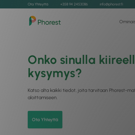
Ota Yhteyttä
+358 94 2453086
info@phorest.fi
Ominai
Onko sinulla kiireel
kysymys?
Katso alta kaikki tiedot, joita tarvitaan Phorest-m
aloittamiseen.
Ota Yhteyttä