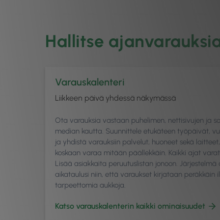
Hallitse ajanvarauksi
Varauskalenteri
Liikkeen päivä yhdessä näkymässä
Ota varauksia vastaan puhelimen, nettisivujen ja so
median kautta. Suunnittele etukäteen työpäivät, vuo
ja yhdistä varauksiin palvelut, huoneet sekä laitteet,
koskaan varaa mitään päällekkäin. Kaikki ajat vara
Lisää asiakkaita peruutuslistan jonoon. Järjestelmä
aikataulusi niin, että varaukset kirjataan peräkkäin 
tarpeettomia aukkoja.
Katso varauskalenterin kaikki ominaisuudet