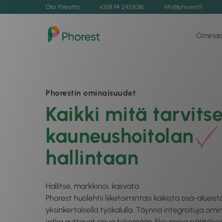
Ota Yhteyttä
+358 94 2453086
info@phorest.fi
Ominai
Phorestin ominaisuudet
Kaikki mitä tarvitse
hallintaan
Hallitse, markkinoi, kasvata.
Phorest huolehtii liiketoimintasi kaikista osa-alueist
yksinkertaisella työkalulla. Täynnä integroituja omin
jotka auttavat sinua tekemään fiksumpia päätöksi