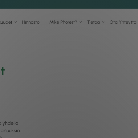
suudet
Hinnasto
Miksi Phorest?
Tietoa
Ota Yhteyttä
t
a yhdellä
aisuuksia,
ä,