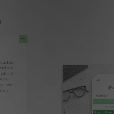
a
siaalisen
rolistat
 jotta et
ttuna?
 optimoi
ilman