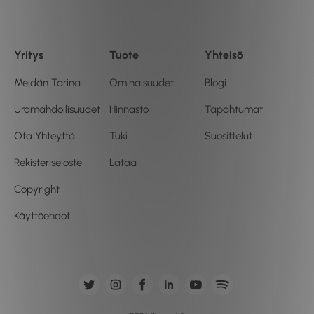
Yritys
Tuote
Yhteisö
Meidän Tarina
Ominaisuudet
Blogi
Uramahdollisuudet
Hinnasto
Tapahtumat
Ota Yhteyttä
Tuki
Suosittelut
Rekisteriseloste
Lataa
Copyright
Käyttöehdot