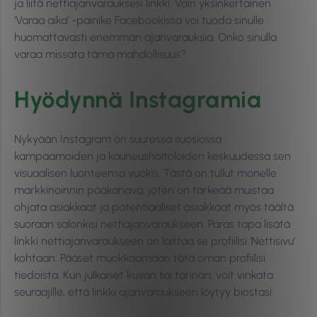
ja liitä nettiajanvarauksesi linkki. Vain yksinkertainen
‘Varaa aika’ -painike Facebookissa voi tuoda sinulle
huomattavasti enemmän ajanvarauksia. Onko sinulla
varaa missata tämä mahdollisuus?
Hyödynnä Instagramia
Nykyään Instagram on suuressa suosiossa
kampaamoiden ja kauneushoitoloiden keskuudessa sen
visuaalisen luonteensa vuoksi. Tästä on tullut monelle
markkinoinnin pääkanava, joten on tärkeää muistaa
ohjata asiakkaat ja potentiaaliset asiakkaat myös täältä
suoraan salonkisi nettiajanvaraukseen. Paras tapa lisätä
linkki nettiajanvaraukseen on laittaa se profiilisi ‘Nettisivu’
kohtaan. Pääset muokkaamaan tätä oman profiilisi
tiedoista. Kun julkaiset kuvan tai tarinan, voit vinkata
seuraajille, että linkki ajanvaraukseen löytyy biostasi.