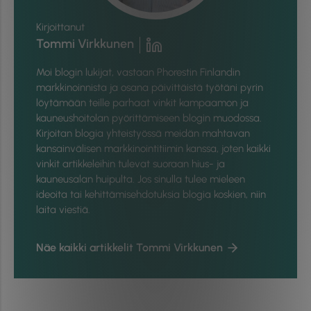
Kirjoittanut
Tommi Virkkunen
Moi blogin lukijat, vastaan Phorestin Finlandin
markkinoinnista ja osana päivittäistä työtäni pyrin
löytämään teille parhaat vinkit kampaamon ja
kauneushoitolan pyörittämiseen blogin muodossa.
Kirjoitan blogia yhteistyössä meidän mahtavan
kansainvälisen markkinointitiimin kanssa, joten kaikki
vinkit artikkeleihin tulevat suoraan hius- ja
kauneusalan huipulta. Jos sinulla tulee mieleen
ideoita tai kehittämisehdotuksia blogia koskien, niin
laita viestiä.
Näe kaikki artikkelit Tommi Virkkunen