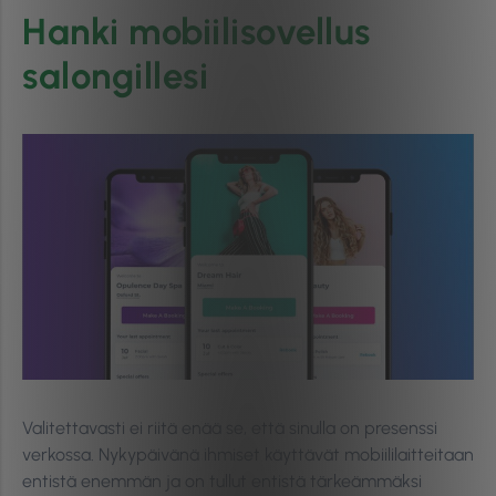
Hanki mobiilisovellus
salongillesi
Valitettavasti ei riitä enää se, että sinulla on presenssi
verkossa. Nykypäivänä ihmiset käyttävät mobiililaitteitaan
entistä enemmän ja on tullut entistä tärkeämmäksi