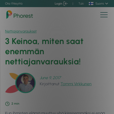
Ota Yhteyttä
Login
|
Tuki
Suomi
Nettiajanvaraukset
3 Keinoa, miten saat
enemmän
nettiajanvarauksia!
June 9, 2017
Kirjoittanut
Tommi Virkkunen
2
min
Kun ihmisten elämä muuttuu yhä kiireisemmäksi ei enää