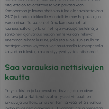
riitä, että on tavoitettavissa vain päiväsaikaan.
Kampaamon ja kauneushoitolan tulee olla tavoitettavissa
24/7 ja tehdä asiakkaalle mahdollisimman helpoksi ajan
varaaminen. Totuus on, että ne kampaamot tai
kauneushoitolat, joilla on nettiajanvarausjärjestelmä ja
sähköinen ajanvaraus heidän nettisivuillaan, tekevät
enemmän tulosta kuin ne, joilla sitä ei ole. Kun sinulla on
nettiajanvaraus käytössä, voit muutamalla toimenpiteellä
kasvattaa tulosta ja asiakastyytyväisyyttä entisestään!
Saa varauksia nettisivujen
kautta
Yritykselläsi on jo luultavasti nettisivut, joka on aivan
loistava juttu! Nettisivut ovat yrityksesi virtuaalinen
julkisivu ja portfolio, on siis erittäin tärkeää, että sivuiltasi
löytyy myös nettiajanvaraus. Et varmasti halua menettää