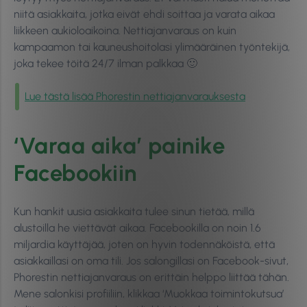
niitä asiakkaita, jotka eivät ehdi soittaa ja varata aikaa
liikkeen aukioloaikoina. Nettiajanvaraus on kuin
kampaamon tai kauneushoitolasi ylimääräinen työntekijä,
joka tekee töitä 24/7 ilman palkkaa 🙂
Lue tästä lisää Phorestin nettiajanvarauksesta
‘Varaa aika’ painike
Facebookiin
Kun hankit uusia asiakkaita tulee sinun tietää, millä
alustoilla he viettävät aikaa. Facebookilla on noin 1.6
miljardia käyttäjää, joten on hyvin todennäköistä, että
asiakkaillasi on oma tili. Jos salongillasi on Facebook-sivut,
Phorestin nettiajanvaraus on erittäin helppo liittää tähän.
Mene salonkisi profiiliin, klikkaa ‘Muokkaa toimintokutsua’