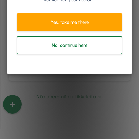
17 ainutlaatuista kampaamon ja hoitolan liiketilaa
Siitä lähtien, kun “elämystalous” käsite saapui ensimmäisen kerran
Yes, take me there
sanavarastoomme, liikkeiden omistajat eivät ole katsoneet
taaksepäin. Pandemia vähensi hetkeksi kokemusten määrää, mutta
kuten asiantuntijat ennustavat, niiden arvostus tulee vain
vahvistumaan tulevaisuudessa. Vastauksena tähän kysyntään, useat
kampaamot ja kauneushoitolat ovatkin panostaneet elämyksellisiin
No, continue here
tekijöihin ja he ovat suunnitelleet erittäin ainutlaatuisia tiloja viemään
asiakkaiden mielen pois arjesta. Liiketilaa on …
Continued
Lue artikkeleita
Näe enemmän artikkeleita