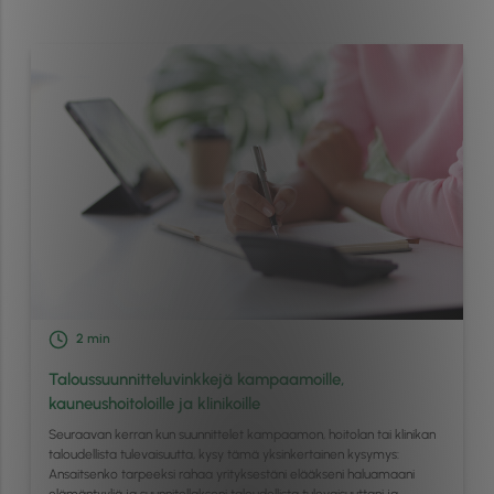
2
min
Taloussuunnitteluvinkkejä kampaamoille,
kauneushoitoloille ja klinikoille
Seuraavan kerran kun suunnittelet kampaamon, hoitolan tai klinikan
taloudellista tulevaisuutta, kysy tämä yksinkertainen kysymys:
Ansaitsenko tarpeeksi rahaa yrityksestäni elääkseni haluamaani