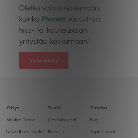
Oletko valmis näkemään,
kuinka
Phorest
voi auttaa
hius- tai kauneusalan
yritystäsi kasvamaan?
Varaa esittely
Yritys
Tuote
Yhteisö
Meidän Tarina
Ominaisuudet
Blogi
Uramahdollisuudet
Hinnasto
Tapahtumat