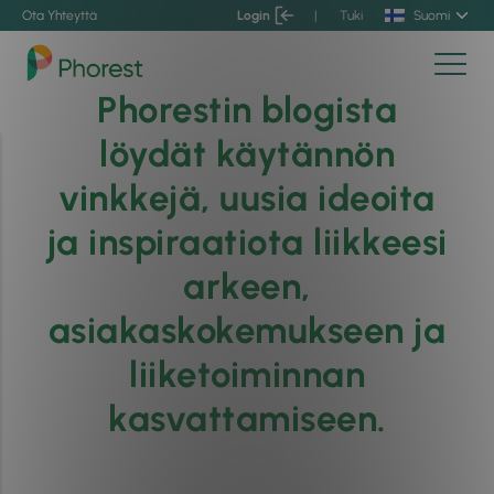
Ota Yhteyttä
Login
|
Tuki
Suomi
Phorestin blogista
löydät käytännön
vinkkejä, uusia ideoita
ja inspiraatiota liikkeesi
arkeen,
asiakaskokemukseen ja
liiketoiminnan
kasvattamiseen.