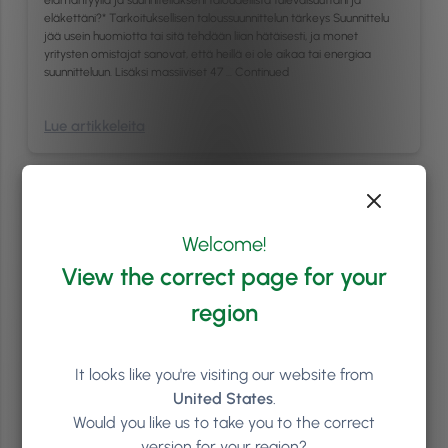
elämäntyyliä ja suunnitellakseni taloudellista tulevaisuuttani ja
eläkettäni?* Tarkoituksellisen taloussuunnittelun tärkeys Suunnittelu
jää usein huomiotta tai sitä tehdään liian hätäisesti, ja monet
yritysten omistajat sanovat, että heillä ei ole aikaa tai energiaa
suunnitteluun. Lisäksi massiiviset 47 …
Continued
Lue artikkeleita
Welcome!
View the correct page for your
region
It looks like you're visiting our website from
United States
.
Would you like us to take you to the correct
Esillepano & Design
3
min
version for your region?