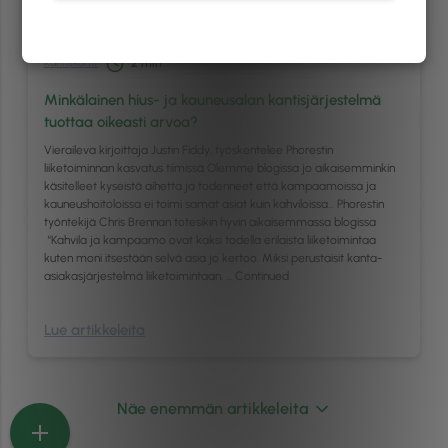
Kantiskortit
2
min
Minkälainen hius- ja kauneusalan kantisjärjestelmä
tuottaa oikeasti arvoa?
Vieraileva kirjoittaja Justin Fiddy, työskentelee Phorestin
liiketoiminnan kasvatus tiimissä Olemme blogissa jo aikaisemminkin
käsitelleet kyseistä aihetta ja todenneet että kampaamoissa ja
kauneushoitoloissa ei toimi samat asiat kuin kahviloissa… Phorestin
työntekijä Chris Brennan totesikin hyvin aikaisemmassa blogissa
“Kahvila ja kampaamo ovat kaksi todella erilaista liiketoimintaa
kuten moni itsestään selvä asia jo kertoo. Miksi perustaisit kanta-
asiakasjärjestelmä liiketoimintaan, …
Continued
Lue artikkeleita
Näe enemmän artikkeleita