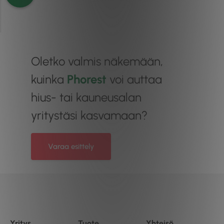
Oletko valmis näkemään,
kuinka
Phorest
voi auttaa
hius- tai kauneusalan
yritystäsi kasvamaan?
Varaa esittely
Yritys
Tuote
Yhteisö