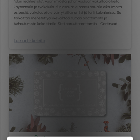
“alan realiteetista”, vaan ilmiöstä, johon voidaan vaikuttaa oikeilla
käytännöillä ja työkaluilla. Kun asiakas ei saavu paikalle eikä ilmoita
esteestä, vaikutus ei ole vain yksittäinen tyhjä tunti kalenterissa. Se
tarkoittaa menetettyä liikevaihtoa, turhaa odottamista ja
turhautumista koko tiimille. Siksi peruuttamattomiin …
Continued
Lue artikkeleita
Kantiskortit
< 1
min