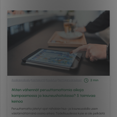
Asiakaspalvelu
/
Kantiskortit
/
Koulutus
/
Nettiajanvaraukset
2
min
Miten vähennät peruuttamattomia aikoja
kampaamossa ja kauneushoitolassa? 5 toimivaa
keinoa
Peruuttamatta jätetyt ajat nähdään hius- ja kauneusalalla usein
väistämättömänä osana arkea. Todellisuudessa kyse ei ole pelkästä