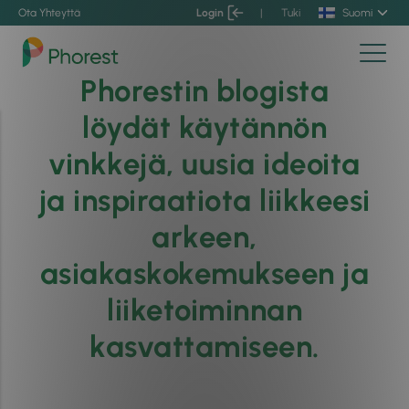
Ota Yhteyttä
Login
|
Tuki
Suomi
Phorestin blogista
löydät käytännön
vinkkejä, uusia ideoita
ja inspiraatiota liikkeesi
arkeen,
asiakaskokemukseen ja
liiketoiminnan
kasvattamiseen.