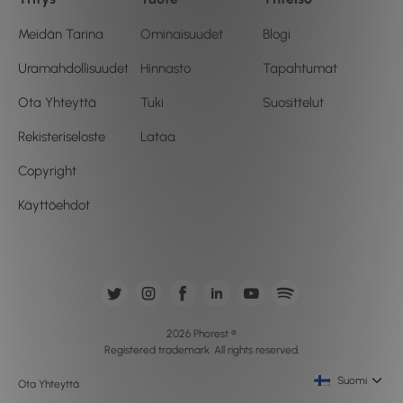
Meidän Tarina
Ominaisuudet
Blogi
Uramahdollisuudet
Hinnasto
Tapahtumat
Ota Yhteyttä
Tuki
Suosittelut
Rekisteriseloste
Lataa
Copyright
Käyttöehdot
2026 Phorest ®
Registered trademark. All rights reserved.
Suomi
Ota Yhteyttä