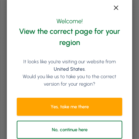
Phorestin Joululahjakortit Ovat Taas Täällä!
On taas se aika vuodesta, kun illat alkavat pimenemään ja vuosi
Welcome!
lähenee loppuaan. Nyt onkin loistava aika alkaa miettiä seuraavaa
markkinointikampanjaa joulu- ja tammikuulle. Me kaikki tiedämme,
View the correct page for your
että joulu on kiireistä aikaa kampaamoissa ja kauneushoitoloissa –
mutta miten on tammikuun laita? Ei yleensä niin kiireinen? Meillä on
region
jotain, jolla voit jatkaa joulukuun hyvää virettä myös …
Continued
It looks like you're visiting our website from
Lue artikkeleita
United States
.
Would you like us to take you to the correct
version for your region?
Yes, take me there
No, continue here