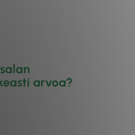
usalan
ikeasti arvoa?