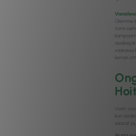
Vierailev
Olemme bl
toimi sama
kampaamo o
asiakasjä
vaarassa k
kerran ott
Ong
Hoi
Usein suos
kun asiaka
saavat juur
Mutta mie