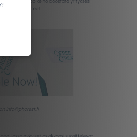
ardit ovat helppo keino boostata yrityksesi
n?
aikavälin tavoitteet.
ön info@phorest.fi
tapa, jossa nykyiset asiakkaasi suosittelevat