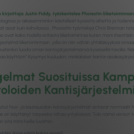
a kirjoittaja Justin Fiddy, työskentelee Phorestin liiketoiminna
ogissa jo aikaisemminkin käsitelleet kyseistä aihetta ja toden
t asiat kuin kahviloissa… Phorestin työntekijä Chris Brennan tot
vat kaksi todella erilaista liiketoimintaa kuten moni itsestään s
rjestelmä liiketoimintaan, jolla on niin vähän yhtäläisyyksiä om
uitenkin luoda oman kantisjärjestelmänsä kyseisellä tavalla. Näi
aa käyttöön” Kysymys kuuluukin, minkälaiset kanta-asiakasjärjest
elmat Suosituissa Kam
toloiden Kantisjärjestelm
itut hius- ja kauneusalan kantisjärjestelmät antavat normaalit h
s on käyttänyt tarpeeksi rahaa yrityksessä. Toki nämä versiot te
i sitä mitä heille luvattiin.
titkö ikinä näitä kahta asiaa?