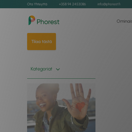
Ota Yhteyttä
+358 94 2453086
info@phorest.fi
Ominai
Tilaa tästä
Kategoriat