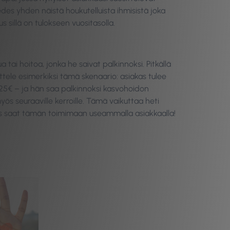
des yhden näistä houkutelluista ihmisistä joka
us sillä on tulokseen vuositasolla.
tai hoitoa, jonka he saivat palkinnoksi. Pitkällä
ttele esimerkiksi tämä skenaario: asiakas tulee
25€ – ja hän saa palkinnoksi kasvohoidon
s seuraaville kerroille. Tämä vaikuttaa heti
os saat tämän toimimaan useammalla asiakkaalla!