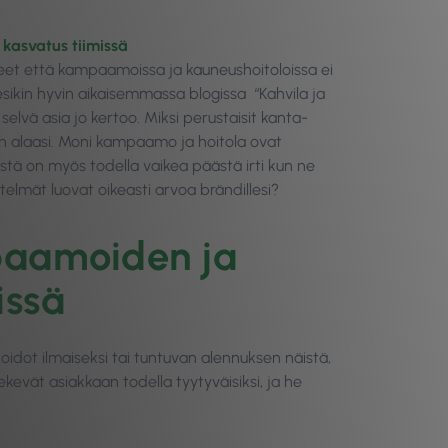
n kasvatus tiimissä
neet että kampaamoissa ja kauneushoitoloissa ei
esikin hyvin aikaisemmassa blogissa “Kahvila ja
elvä asia jo kertoo. Miksi perustaisit kanta-
aan alaasi. Moni kampaamo ja hoitola ovat
stä on myös todella vaikea päästä irti kun ne
elmät luovat oikeasti arvoa brändillesi?
paamoiden ja
issä
oidot ilmaiseksi tai tuntuvan alennuksen näistä,
kevät asiakkaan todella tyytyväisiksi, ja he