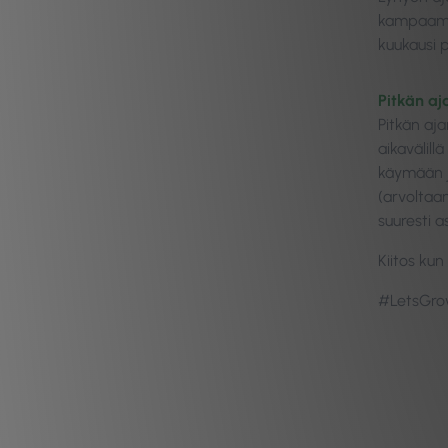
kampaamoa 
kuukausi p
Pitkän aj
Pitkän aja
aikavälil
käymään j
(arvoltaa
suuresti 
Kiitos kun l
#LetsGr