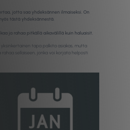
kertaa, jotta saa yhdeksännen ilmaiseksi. On
 myös tästä yhdeksännestä.
ja rahaa pitkällä aikavälillä kuin haluaisit.
a yksinkertainen tapa palkita asiakas, mutta
a rahaa sellaiseen, jonka voi korjata helposti