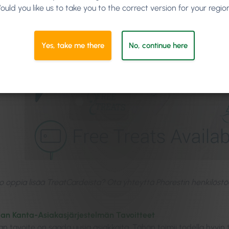
alla asiakkaiden keskimääräisen kulutuksen
lisääminen
. TreatC
ould you like us to take you to the correct version for your regio
ja tulosta. Seuraavaksi sinun tulee pitää mielessä lyhyen ja pitkän 
Yes, take me there
No, continue here
o oppia lisää TreatCardeista? Ota yhteyttä Phorestin henkilöstö
an Kanta-Asiakasjärjestelmän Tavoitteet
n tavoite on saada uusia asiakkaita. Tähän toimii todella hyvin 