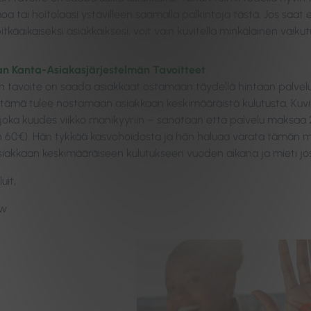
tai hoitolaasi ystävilleen saamalla palkintoja tästä. Jos saat e
itkäaikaiseksi asiakkaiksesi, voit vain kuvitella minkälainen vaikut
an Kanta-Asiakasjärjestelmän Tavoitteet
n tavoite on saada asiakkaat ostamaan täydellä hintaan palvelua 
lä tämä tulee nostamaan asiakkaan keskimääräistä kulutusta. Kuvi
oka kuudes viikko manikyyriin – sanotaan että palvelu maksaa 
n 60€). Hän tykkää kasvohoidosta ja hän haluaa varata tämän myö
asiakkaan keskimääräiseen kulutukseen vuoden aikana ja mieti j
uit,
ow