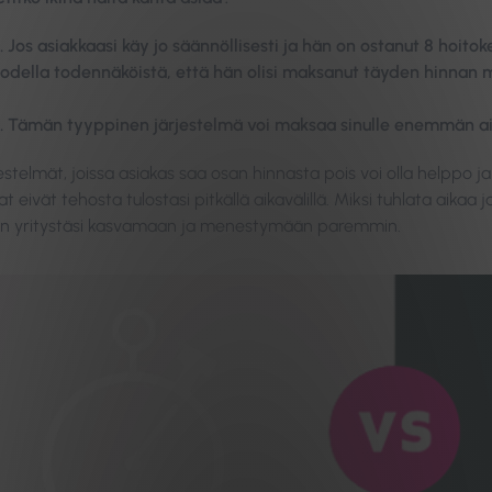
… Jos asiakkaasi käy jo säännöllisesti ja hän on ostanut 8 hoito
todella todennäköistä, että hän olisi maksanut täyden hinnan
… Tämän tyyppinen järjestelmä voi maksaa sinulle enemmän aikaa 
estelmät, joissa asiakas saa osan hinnasta pois voi olla helppo j
 eivät tehosta tulostasi pitkällä aikavälillä. Miksi tuhlata aikaa j
n yritystäsi kasvamaan ja menestymään paremmin.