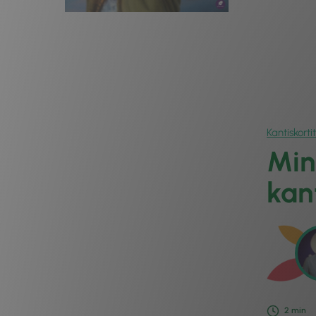
Kantiskortit
Min
kan
2
min