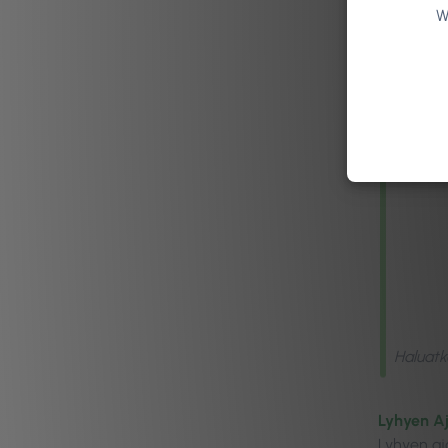
varmistam
W
profiilia 
Haluatk
Lyhyen Aj
Lyhyen aja