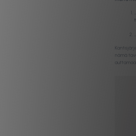
Kantisjärj
nämä tavat
auttamaa