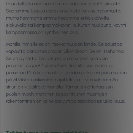
taloudellisina aikoina etsimme edelleen pientä luksusta.
Saatamme luopua uudesta autosta tai unelmalomasta,
mutta hemmottelemme itseämme erikoiskahvilla,
elokuvalla tai kampaamokäynnillä. Kuten huulipuna, käynti
kampaamossa on symbolinen asia.
Monille ihmisille se on itsevarmuuden lähde. Se edustaa
vapautta panostaa omaan ulkonäköön. Se on itsehoitoa.
Se on pyhättö. Tarjoat paljon muutakin kuin vain
palvelun,
tarjoat kokemuksen
. Ja mitä enemmän voit
parantaa tätä kokemusta – saada asiakkaasi pois muiden
päivittäisten askareiden ajattelusta – sitä vähemmän
sinun on kilpailtava hinnalla. Tämän emotionaalisen
puolen hyödyntäminen ja positiivisten muistojen
rakentaminen on keino saavuttaa asiakkaidesi uskollisuus.
Tutkimuksessa kysyimme asiakkailta: