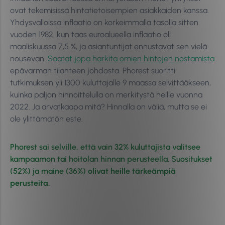
ovat tekemisissä hintatietoisempien asiakkaiden kanssa.
Yhdysvalloissa inflaatio on korkeimmalla tasolla sitten
vuoden 1982, kun taas euroalueella inflaatio oli
maaliskuussa 7,5 %, ja asiantuntijat ennustavat sen vielä
nousevan.
Saatat jopa harkita omien hintojen nostamista
epävarman tilanteen johdosta. Phorest suoritti
tutkimuksen yli 1300 kuluttajalle 9 maassa selvittääkseen,
kuinka paljon hinnoittelulla on merkitystä heille vuonna
2022. Ja arvatkaapa mitä? Hinnalla on väliä, mutta se ei
ole ylittämätön este.
Phorest sai selville, että vain 32% kuluttajista valitsee
kampaamon tai hoitolan hinnan perusteella. Suositukset
(52%) ja maine (36%)
olivat heille tärkeämpiä
perusteita.