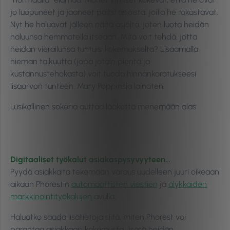
jo luopuneet ja jääneet paitsi asioista, joita he rakastavat.
Nyt he haluavat jälleen näitä asioita, joten luota heidän
haluunsa hemmotella itseään. Mitä voit tehdä, jotta
heidän vierailunsa tuntuisi kokemukselta? Lisäämällä
hieman taikuutta (jopa jotain pientä ja
kustannustehokasta) voit tuoda hinnankorotukseesi
lisäarvon tunteen. Mary Poppinsia lainaten:
Lusikallinen sokeria auttaa lääkettä menemään alas.
Digitaaliset työkalut asiakaspysyvyyteen…
Pyydä asiakkaita tekemään varaus uudelleen juuri oikeaan
aikaan Phorestin
automaattisten viestien
ja
älykkäiden
markkinointityökalujen
avulla.
Haluatko saada lisätietoja siitä, miten Phorest voi
parantaa asiakkaasi kokemusta, lisätä heidän