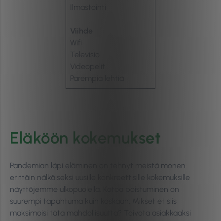
Ilmastointi
Viihde
Wifi
Televisio
Videopelit
Parempia lehtiä
Eläköön kokemu
kset
Pandemian läpi eläminen on tehnyt meistä monen
erittäin nälkäiseksi uusille konkreettisille kokemuksille
näyttöjemme ulkopuolella. Kotoa poistuminen on
suurempi tapahtuma kuin koskaan. Mikset et siis
maksimoisi tätä mahdollisuutta? Toivota asiakkaaksi