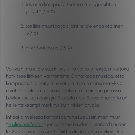
Jos oma kampaaja tai kosmetologi vaihtaa
yritystä (29 %)
Jos liike muuttaa ja sijainti ei ole enää otollinen
(27 %)
Hinta/edullisuus (25 %)
Vaikka hinta ei ole suurin syy, siitä voi tulla tekijä, miksi joku
harkitsee liikkeen vaihtamista. On tärkeää muistaa, että
kampaamot ja hoitolat eivät ole mitä tahansa yrityksiä
eivätkä asiakkaat usein ole halvimman hinnan perässä.
Leikkauksella, manikyyrillä, uusilla ripsillä, kasvohoidoilla on
heille tärkeämpi merkitys kuin niiden arvolla.
Inflaatio mielessä kannattaa tutustua usein mainittuun
“
huulipunaefektiin
“, jonka Estée Lauderin Leonard Lauder
loi 2000-luvun alussa. Se viittaa ilmiöön, kun vaikeinakin