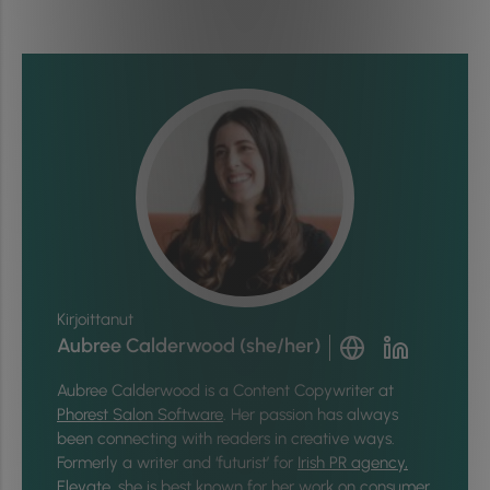
Kirjoittanut
Aubree Calderwood (she/her)
Aubree Calderwood is a Content Copywriter at
Phorest Salon Software
. Her passion has always
been connecting with readers in creative ways.
Formerly a writer and ‘futurist’ for
Irish PR agency,
Elevate
, she is best known for her work on consumer