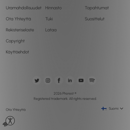
Uramahdollisuudet
Hinnasto
Tapahtumat
Ota Yhteyttä
Tuki
Suosittelut
Rekisteriseloste
Lataa
Copyright
Käyttöehdot
2026 Phorest ®
Registered trademark. All rights reserved.
Suomi
Ota Yhteyttä