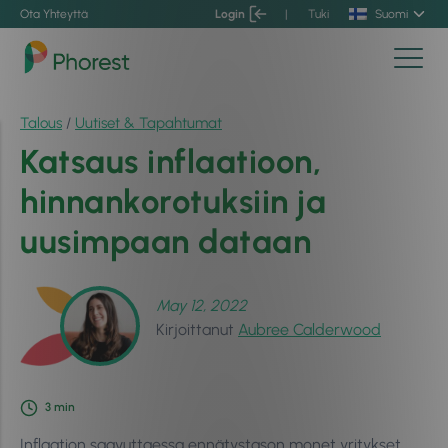
Ota Yhteyttä
Login
|
Tuki
Suomi
Talous
/
Uutiset & Tapahtumat
Katsaus inflaatioon,
hinnankorotuksiin ja
uusimpaan dataan
May 12, 2022
Kirjoittanut
Aubree Calderwood
3
min
Inflaation saavuttaessa ennätystason monet yritykset