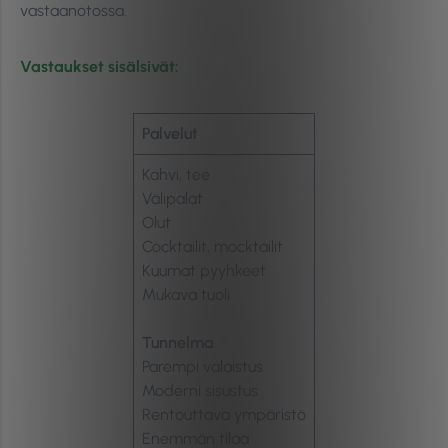
vastaanotossa.
Vastaukset sisälsivät:
Palvelut
Kahvi, tee
Välipalat
Olut
Cocktailit, mocktailit
Kuumat pyyhkeet
Mukava tuoli
Tunnelma
Parempi valaistus
Moderni sisustus
Rentouttava ympäristö
Enemmän tilaa