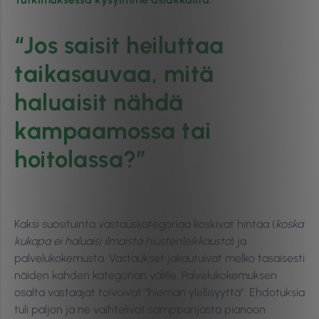
“Jos saisit heiluttaa
taikasauvaa, mitä
haluaisit nähdä
kampaamossa tai
hoitolassa?”
Kaksi suosituinta vastauskategoriaa koskivat hintaa (
koska
kukapa ei haluaisi ilmaista hiustenleikkausta
) ja
palvelukokemusta. Vastaukset jakautuivat melko tasaisesti
näiden kahden kategorian välille. Palvelukokemuksen
osalta vastaajat toivoivat “hieman ylellisyyttä”. Ehdotuksia
tuli paljon ja ne vaihtelivat samppanjasta pianoon