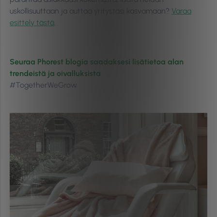
uskollisuuttaan ja auttaa yritystäsi kasvamaan?
Varaa
esittely tästä
.
Seuraa Phorest blogia saadaksesi lisätietoa alan
trendeistä ja oivalluksista
#TogetherWeGrow