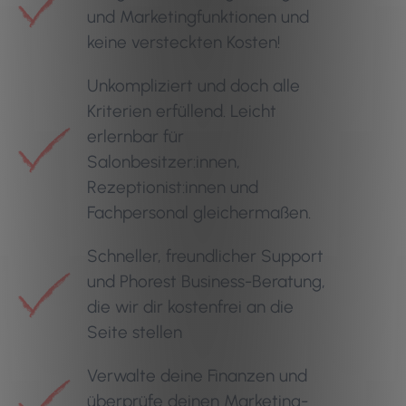
und Marketingfunktionen und
keine versteckten Kosten!
Unkompliziert und doch alle
Kriterien erfüllend. Leicht
erlernbar für
Salonbesitzer:innen,
Rezeptionist:innen und
Fachpersonal gleichermaßen.
Schneller, freundlicher Support
und Phorest Business-Beratung,
die wir dir kostenfrei an die
Seite stellen
Verwalte deine Finanzen und
überprüfe deinen Marketing-