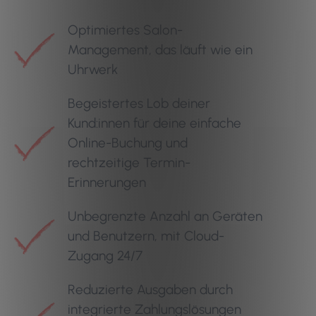
Optimiertes Salon-
Management, das läuft wie ein
Uhrwerk
Begeistertes Lob deiner
Kund:innen für deine einfache
Online-Buchung und
rechtzeitige Termin-
Erinnerungen
Unbegrenzte Anzahl an Geräten
und Benutzern, mit Cloud-
Zugang 24/7
Reduzierte Ausgaben durch
integrierte Zahlungslösungen