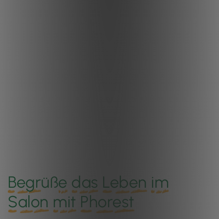
Begr
üß
e
das
Leben
im
Salon
mit
Phorest