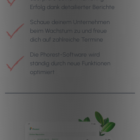
Erfolg dank detailierter Berichte
Schaue deinem Unternehmen
beim Wachstum zu und freue
dich auf zahlreiche Termine
Die Phorest-Software wird
ständig durch neue Funktionen
optimiert