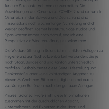
für eure Salonunternehmen auszuarbeiten. Die
Auswirkungen des Coronavirus, COVID-19, sind extrem. In
Österreich, in der Schweiz und Deutschland sind
Friseursalons nach wochenlanger Schließung endlich
wieder geöffnet. Kosmetikinstitute, Nagelstudios und
Spas warten immer noch darauf, endlich eine
Perspektive zur Wiedereröffnung zu bekommen.
Die Wiedereröffnung in Salons ist mit strikten Auflagen zur
Hygiene und zur Nachvollziehbarkeit verbunden, die je
nach Staat, Bundesland und Kanton unterschiedlich
ausfallen. Deshalb bietet diese Seite Hilfestellung und
Denkanstöße, aber keine vollständigen Angaben zu
diesen Maßnahmen. Bitte erkundigt euch bei euren
zustädnigen Behörden nach den genauen Auflagen.
Phorest Salonsoftware stellt diese Informationen
zusammen mit der ausdrücklichen Absicht,
Unternehmern und Experten in der Haar- und