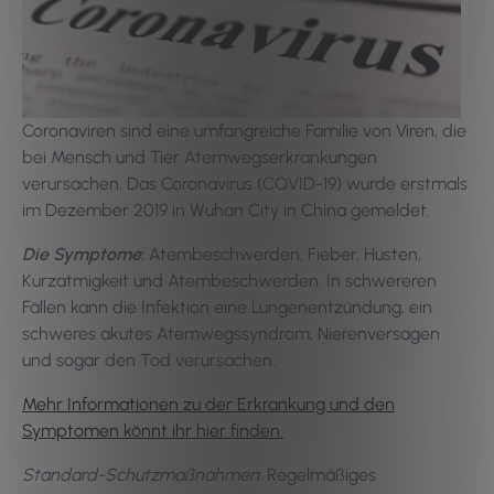
Coronaviren sind eine umfangreiche Familie von Viren, die
bei Mensch und Tier Atemwegserkrankungen
verursachen. Das Coronavirus (COVID-19) wurde erstmals
im Dezember 2019 in Wuhan City in China gemeldet.
Die
Symptome
:
Atembeschwerden, Fieber, Husten,
Kurzatmigkeit und Atembeschwerden. In schwereren
Fällen kann die Infektion eine Lungenentzündung, ein
schweres akutes Atemwegssyndrom, Nierenversagen
und sogar den Tod verursachen.
Mehr Informationen zu der Erkrankung und den
Symptomen könnt ihr hier finden.
Standard-Schutzmaßnahmen
: Regelmäßiges