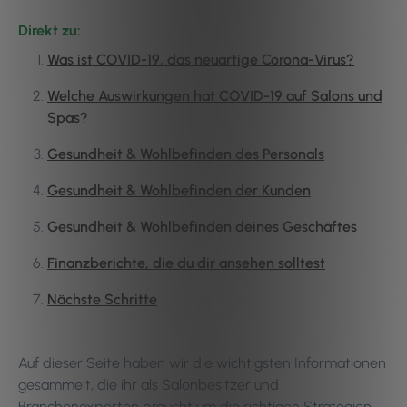
Direkt zu:
Was ist COVID-19, das neuartige Corona-Virus?
Welche Auswirkungen hat COVID-19 auf Salons und
Spas?
Gesundheit & Wohlbefinden des Personals
Gesundheit & Wohlbefinden der Kunden
Gesundheit & Wohlbefinden deines Geschäftes
Finanzberichte, die du dir ansehen solltest
Nächste Schritte
Auf dieser Seite haben wir die wichtigsten Informationen
gesammelt, die ihr als Salonbesitzer und
Branchenexperten braucht um die richtigen Strategien