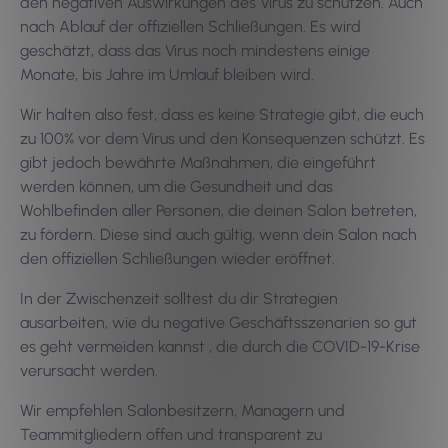
den negativen Auswirkungen des Virus zu schützen. Auch
nach Ablauf der offiziellen Schließungen. Es wird
geschätzt, dass das Virus noch mindestens einige
Monate, bis Jahre im Umlauf bleiben wird.
Wir halten also fest, dass es keine Strategie gibt, die euch
zu 100% vor dem Virus und den Konsequenzen schützt. Es
gibt jedoch bewährte Maßnahmen, die eingeführt
werden können, um die Gesundheit und das
Wohlbefinden aller Personen, die deinen Salon betreten,
zu fördern. Diese sind auch gültig, wenn dein Salon nach
den offiziellen Schließungen wieder eröffnet.
In der Zwischenzeit solltest du dir Strategien
ausarbeiten, wie du negative Geschäftsszenarien so gut
es geht vermeiden kannst , die durch die COVID-19-Krise
verursacht werden.
Wir empfehlen Salonbesitzern, Managern und
Teammitgliedern offen und transparent zu