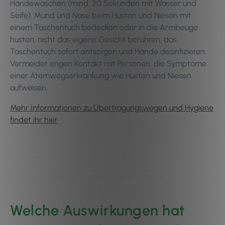
Händewaschen (mind. 20 Sekunden mit Wasser und
Seife), Mund und Nase beim Husten und Niesen mit
einem Taschentuch bedecken oder in die Armbeuge
husten, nicht das eigene Gesicht berühren, das
Taschentuch sofort entsorgen und Hände desinfizieren.
Vermeidet engen Kontakt mit Personen, die Symptome
einer Atemwegserkrankung wie Husten und Niesen
aufweisen.
Mehr Informationen zu Übertragungswegen und Hygiene
findet ihr hier
Welche Auswirkungen hat