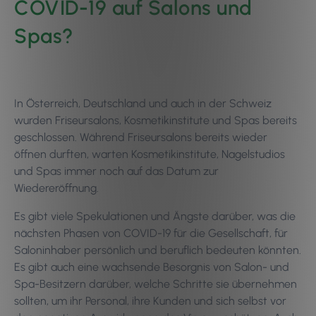
COVID-19 auf Salons und
Spas?
In Österreich, Deutschland und auch in der Schweiz
wurden Friseursalons, Kosmetikinstitute und Spas bereits
geschlossen. Während Friseursalons bereits wieder
öffnen durften, warten Kosmetikinstitute, Nagelstudios
und Spas immer noch auf das Datum zur
Wiedereröffnung.
Es gibt viele Spekulationen und Ängste darüber, was die
nächsten Phasen von COVID-19 für die Gesellschaft, für
Saloninhaber persönlich und beruflich bedeuten könnten.
Es gibt auch eine wachsende Besorgnis von Salon- und
Spa-Besitzern darüber, welche Schritte sie übernehmen
sollten, um ihr Personal, ihre Kunden und sich selbst vor