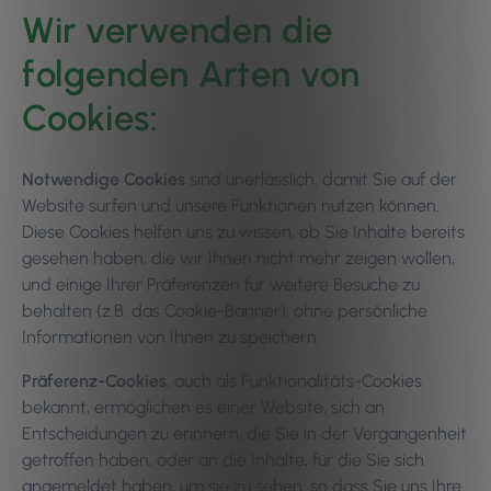
Wir verwenden die
folgenden Arten von
Cookies:
Notwendige Cookies
sind unerlässlich, damit Sie auf der
Website surfen und unsere Funktionen nutzen können.
Diese Cookies helfen uns zu wissen, ob Sie Inhalte bereits
gesehen haben, die wir Ihnen nicht mehr zeigen wollen,
und einige Ihrer Präferenzen für weitere Besuche zu
behalten (z.B. das Cookie-Banner), ohne persönliche
Informationen von Ihnen zu speichern.
Präferenz-Cookies
, auch als Funktionalitäts-Cookies
bekannt, ermöglichen es einer Website, sich an
Entscheidungen zu erinnern, die Sie in der Vergangenheit
getroffen haben, oder an die Inhalte, für die Sie sich
angemeldet haben, um sie zu sehen, so dass Sie uns Ihre