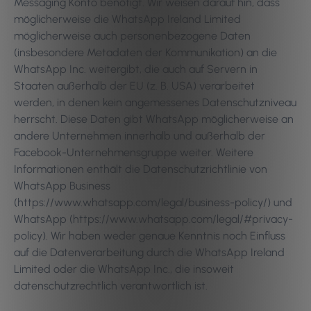
Messaging Konto benötigt. Wir weisen darauf hin, dass
möglicherweise die WhatsApp Ireland Limited
möglicherweise auch personenbezogene Daten
(insbesondere Metadaten der Kommunikation) an die
WhatsApp Inc. weitergibt, die auch auf Servern in
Staaten außerhalb der EU (z. B. USA) verarbeitet
werden, in denen kein angemessenes Datenschutzniveau
herrscht. Diese Daten gibt WhatsApp möglicherweise an
andere Unternehmen innerhalb und außerhalb der
Facebook-Unternehmensgruppe weiter. Weitere
Informationen enthält die Datenschutzrichtlinie von
WhatsApp Business
(https://www.whatsapp.com/legal/business-policy/) und
WhatsApp (https://www.whatsapp.com/legal/#privacy-
policy). Wir haben weder genaue Kenntnis noch Einfluss
auf die Datenverarbeitung durch die WhatsApp Ireland
Limited oder die WhatsApp Inc., die insoweit
datenschutzrechtlich verantwortlich ist.