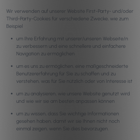
Wir verwenden auf unserer Website First-Party- und/oder
Third-Party-Cookies für verschiedene Zwecke, wie zum
Beispiel
um Ihre Erfahrung mit unserer/unseren Webseite/n
zu verbessern und eine schnellere und einfachere
Navigation zu ermöglichen
um es uns zu ermöglichen, eine maßgeschneiderte
Benutzererfahrung für Sie zu schaffen und zu
verstehen, was für Sie nützlich oder von Interesse ist
um zu analysieren, wie unsere Website genutzt wird
und wie wir sie am besten anpassen können
um zu wissen, dass Sie wichtige Informationen
gesehen haben, damit wir sie Ihnen nicht noch
einmal zeigen, wenn Sie dies bevorzugen.