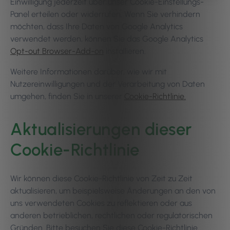
Einwilligung jederzeit über unser Cookie-Einstellungs-
Panel erteilen oder widerrufen. Wenn Sie verhindern
möchten, dass Ihre Daten von Google Analytics
verwendet werden, können Sie das Google Analytics
Opt-out Browser-Add-on
installieren.
Weitere Informationen darüber, wie wir mit
Nutzereinwilligungen und der Verarbeitung von Daten
umgehen, finden Sie in unserer
Cookie-Richtlinie.
Aktualisierungen dieser
Cookie-Richtlinie
Wir können diese Cookie-Richtlinie von Zeit zu Zeit
aktualisieren, um beispielsweise Änderungen an den von
uns verwendeten Cookies zu reflektieren oder aus
anderen betrieblichen, rechtlichen oder regulatorischen
Gründen. Bitte besuchen Sie diese Cookie-Richtlinie