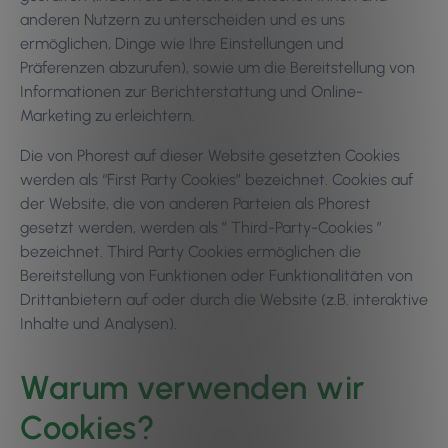
anderen Nutzern zu unterscheiden und es uns
ermöglichen, Dinge wie Ihre Einstellungen und
Präferenzen abzurufen), sowie um die Bereitstellung von
Informationen zur Berichterstattung und Online-
Marketing zu erleichtern.
Die von Phorest auf dieser Website gesetzten Cookies
werden als “First Party Cookies” bezeichnet. Cookies auf
der Website, die von anderen Parteien als Phorest
gesetzt werden, werden als ” Third-Party-Cookies ”
bezeichnet. Third Party Cookies ermöglichen die
Bereitstellung von Funktionen oder Funktionalitäten von
Drittanbietern auf oder durch die Website (z.B. interaktive
Inhalte und Analysen).
Warum verwenden wir
Cookies?