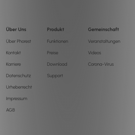
Über Uns
Produkt
Gemeinschaft
Über Phorest
Funktionen
Veranstaltungen
Kontakt
Preise
Videos
Karriere
Download
Corona-Virus
Datenschutz
Support
Urheberrecht
Impressum
AGB