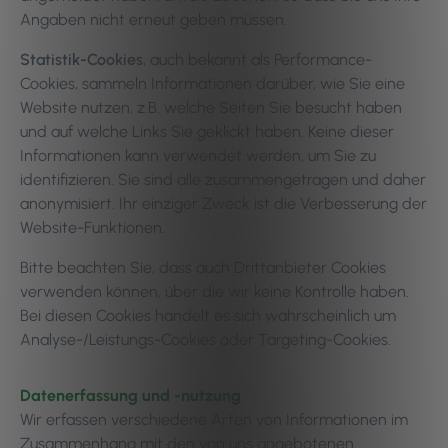
Angaben nicht erneut geben müssen.
Statistik-Cookies
, auch bekannt als Performance-
Cookies, sammeln Informationen darüber, wie Sie eine
Website nutzen, z.B. welche Seiten Sie besucht haben
und auf welche Links Sie geklickt haben. Keine dieser
Informationen kann verwendet werden, um Sie zu
identifizieren. Sie sind alle zusammengetragen und daher
anonymisiert. Ihr einziger Zweck ist die Verbesserung der
Website-Funktionen.
Bitte beachten Sie, dass auch Drittanbieter Cookies
verwenden können, über die wir keine Kontrolle haben.
Bei diesen Cookies handelt es sich wahrscheinlich um
Analyse-/Leistungs-Cookies oder Targeting-Cookies.
Datenerfassung und -nutzung
Wir erfassen verschiedene Arten von Informationen im
Zusammenhang mit den von uns angebotenen