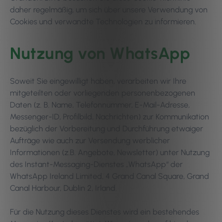
daher regelmäßig, um sich über unsere Verwendung von
Cookies und verwandte Technologien zu informieren.
Nutzung von WhatsApp
Soweit Sie eingewilligt haben, verarbeiten wir Ihre
mitgeteilten oder vorliegenden personenbezogenen
Daten (z. B. Name, Telefonnummer, E-Mail-Adresse,
Messenger-ID, Profilbild, Nachrichten) zur Kommunikation
bezüglich der Vorbereitung und Durchführung etwaiger
Aufträge wie auch zur Versendung werblicher
Informationen (z.B. Angebote, Newsletter) unter Nutzung
des Instant-Messaging-Dienstes „WhatsApp“ der
WhatsApp Ireland Limited, 4 Grand Canal Square, Grand
Canal Harbour, Dublin 2, Irland.
Für die Nutzung dieses Dienstes wird ein bestehendes