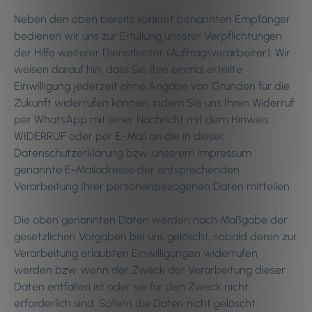
Neben den oben bereits konkret benannten Empfänger
bedienen wir uns zur Erfüllung unserer Verpflichtungen
der Hilfe weiterer Dienstleister (Auftragsverarbeiter). Wir
weisen darauf hin, dass Sie Ihre einmal erteilte
Einwilligung jederzeit ohne Angabe von Gründen für die
Zukunft widerrufen können, indem Sie uns Ihren Widerruf
per WhatsApp mit einer Nachricht mit dem Hinweis
WIDERRUF oder per E-Mail an die in dieser
Datenschutzerklärung bzw. unserem Impressum
genannte E-Mailadresse der entsprechenden
Verarbeitung Ihrer personenbezogenen Daten mitteilen.
Die oben genannten Daten werden nach Maßgabe der
gesetzlichen Vorgaben bei uns gelöscht, sobald deren zur
Verarbeitung erlaubten Einwilligungen widerrufen
werden bzw. wenn der Zweck der Verarbeitung dieser
Daten entfallen ist oder sie für den Zweck nicht
erforderlich sind. Sofern die Daten nicht gelöscht