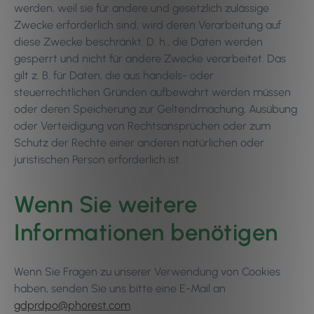
werden, weil sie für andere und gesetzlich zulässige
Zwecke erforderlich sind, wird deren Verarbeitung auf
diese Zwecke beschränkt. D. h., die Daten werden
gesperrt und nicht für andere Zwecke verarbeitet. Das
gilt z. B. für Daten, die aus handels- oder
steuerrechtlichen Gründen aufbewahrt werden müssen
oder deren Speicherung zur Geltendmachung, Ausübung
oder Verteidigung von Rechtsansprüchen oder zum
Schutz der Rechte einer anderen natürlichen oder
juristischen Person erforderlich ist.
Wenn Sie weitere
Informationen benötigen
Wenn Sie Fragen zu unserer Verwendung von Cookies
haben, senden Sie uns bitte eine E-Mail an
gdprdpo@phorest.com
.