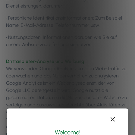
Dienstleistungen, darunter:
• Persönliche Identifikationsinformationen: Zum Beispiel
Name, E-Mail-Adresse, Telefonnummer usw.
• Nutzungsdaten: Informationen darüber, wie Sie auf
unsere Website zugreifen und sie nutzen.
Drittanbieter-Analyse und Werbung
Wir verwenden Google Analytics, um den Web-Traffic zu
überwachen und das Nutzerverhalten zu analysieren.
Google Analytics ist ein Webanalysedienst, der von
Google LLC bereitgestellt wird. Google nutzt die
gesammelten Daten, um die Nutzung unserer Website zu
verfolgen und auszuwerten, Berichte über Aktivitäten zu
erstellen und diese mit anderen Google-Diensten zu
teilen. Google kann die gesammelten Daten verwenden,
um Anzeigen innerhalb seines Werbenetzwerks zu
Welcome!
personalisieren und zu kontextualisieren. Weitere