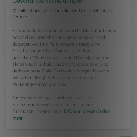
Geschäftsentscheidungen
Mithilfe deines übersichtlichen Unternehmens-
Checks
Entdecke Konfliktpotenziale und Problemsituationen,
bevor diese entstehen und gehe entsprechend
dagegen vor. Und fälle bessere strategische
Entscheidungen: Der Durchschnitts-Bon ist
gesunken?Motiviere dein Team! Die Folgetermine
bleiben aus? Schule das Empfangspersonal und
definiere neue Ziele! Die Neubuchungen lassen zu
wünschen übrig? Schicke noch heute eine
Marketing-Kampagne raus!
Für bb Brow Bar aus Hamburg ist es klar,
Finanzberichte müssen mit allen anderen
Funktionen integriert sein.
Erfahr in diesem Video
mehr