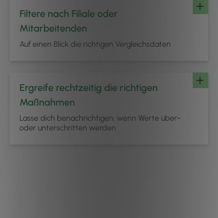
Filtere nach Filiale oder
Mitarbeitenden
Auf einen Blick die richtigen Vergleichsdaten
Ergreife rechtzeitig die richtigen
Maßnahmen
Lasse dich benachrichtigen, wenn Werte über-
oder unterschritten werden