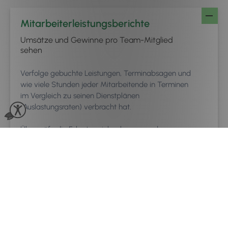
Mitarbeiterleistungsberichte
Umsätze und Gewinne pro Team-Mitglied
sehen
Verfolge gebuchte Leistungen, Terminabsagen und
wie viele Stunden jeder Mitarbeitende in Terminen
im Vergleich zu seinen Dienstplänen
(Auslastungsraten) verbracht hat.
Überprüfe die Folgeterminbuchungs- und
Kundenbindungsraten jedes Mitarbeitenden, sowie
Produktverkäufe, Kundenbewertungen.
Marketingerfolg bis in die Kasse
messen!