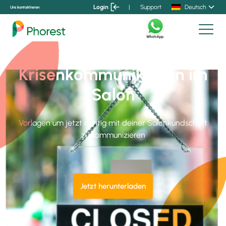
Login
|
Support
Deutsch
Uns kontaktieren
Krisenkommunikation im
Salon
Vorlagen um jetzt richtig mit deiner Salonkundschaft
zu kommunizieren
Jetzt herunterladen