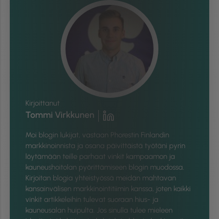
Kirjoittanut
Tommi Virkkunen
Moi blogin lukijat, vastaan Phorestin Finlandin
markkinoinnista ja osana päivittäistä työtäni pyrin
löytämään teille parhaat vinkit kampaamon ja
kauneushoitolan pyörittämiseen blogin muodossa.
Kirjoitan blogia yhteistyössä meidän mahtavan
kansainvälisen markkinointitiimin kanssa, joten kaikki
vinkit artikkeleihin tulevat suoraan hius- ja
kauneusalan huipulta. Jos sinulla tulee mieleen