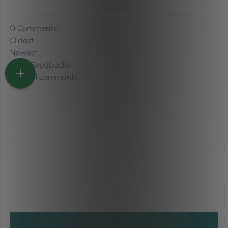
0
Comments
Oldest
Newest
Inline Feedbacks
View all comments