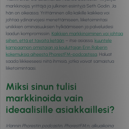
markkinoija, yrittäjä ja julkinen esiintyjä Seth Godin. Ja
hän on oikeassa. Yrittäminen olla kaikille kaikkea voi
johtaa ydinarvojesi menettämiseen, liiketoimintasi
uniikkien ominaisuuksien hylkäämiseen ja palveluidesi
laadun kompromissiin.
Kaikkien markkinoiminen voi johtaa
siihen, että et tavoita ketään
– itse asiassa,
kuuntele
kampaamon omistajan ja kouluttajan Erin Raberin
kokemuksia aiheesta PhorestFM-podcastissa
. Haluat
saada liikkeeseesi niitä ihmisiä, jotka voivat samaistua
liiketoimintaasi.
Miksi sinun tulisi
markkinoida vain
ideaalisille asiakkaillesi?
Irlannin Phorestin podcastin, PhorestFM:n, alkuaikoina