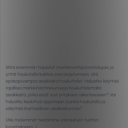
Mitä enemmän hajautat markkinointiponnistelujasi ja
yrität houkutella kaikkia ovia avautumaan, sitä
epäsopivampia asiakkaita houkuttelet. Haluatko käyttää
rajallisia markkinointiresursseja houkuttelemalla
asiakkaita, jotka eivät sovi yrityksesi rakenteeseen? Vai
haluatko keskittyä oppimaan, kuinka houkutella ja
säilyttää ihanteellinen asiakaskuntasi?
(Me molemmat tiedämme vastauksen tuohon
kysymykseen…)