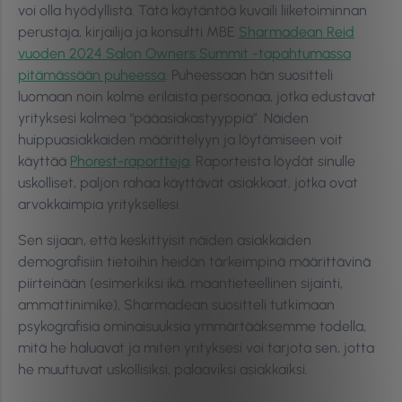
voi olla hyödyllistä. Tätä käytäntöä kuvaili liiketoiminnan
perustaja, kirjailija ja konsultti MBE
Sharmadean Reid
vuoden 2024 Salon Owners Summit -tapahtumassa
pitämässään puheessa
. Puheessaan hän suositteli
luomaan noin kolme erilaista persoonaa, jotka edustavat
yrityksesi kolmea “pääasiakastyyppiä”. Näiden
huippuasiakkaiden määrittelyyn ja löytämiseen voit
käyttää
Phorest-raportteja
. Raporteista löydät sinulle
uskolliset, paljon rahaa käyttävät asiakkaat, jotka ovat
arvokkaimpia yrityksellesi.
Sen sijaan, että keskittyisit näiden asiakkaiden
demografisiin tietoihin heidän tärkeimpinä määrittävinä
piirteinään (esimerkiksi ikä, maantieteellinen sijainti,
ammattinimike), Sharmadean suositteli tutkimaan
psykografisia ominaisuuksia ymmärtääksemme todella,
mitä he haluavat ja miten yrityksesi voi tarjota sen, jotta
he muuttuvat uskollisiksi, palaaviksi asiakkaiksi.