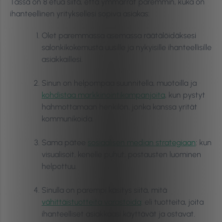
Tässä on 8 etua siitä, että ymmärrät paremmin, kuka on
ihanteellinen yrityksellesi sopiva asiakas:
Olet paremmassa asemassa räätälöidäksesi
salonkikokemusta uusille ja nykyisille ihanteellisille
asiakkaillesi.
Sinun on helpompaa suunnitella, muotoilla ja
kohdistaa markkinointikampanjoita
, kun pystyt
hahmottamaan henkilön, jonka kanssa yrität
kommunikoida.
Sama pätee
sosiaalisen median strategiaan
: kun
visualisoit, kenelle puhut, postausten luominen
helpottuu.
Sinulla on parempi käsitys siitä, mitä
vähittäistuotteita varastoida
: eli tuotteita, joita
ihanteelliset asiakkaasi käyttävät ja ostavat.