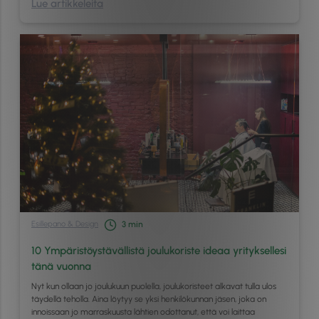
Lue artikkeleita
Esillepano & Design
3
min
10 Ympäristöystävällistä joulukoriste ideaa yrityksellesi
tänä vuonna
Nyt kun ollaan jo joulukuun puolella, joulukoristeet alkavat tulla ulos
täydellä teholla. Aina löytyy se yksi henkilökunnan jäsen, joka on
innoissaan jo marraskuusta lähtien odottanut, että voi laittaa