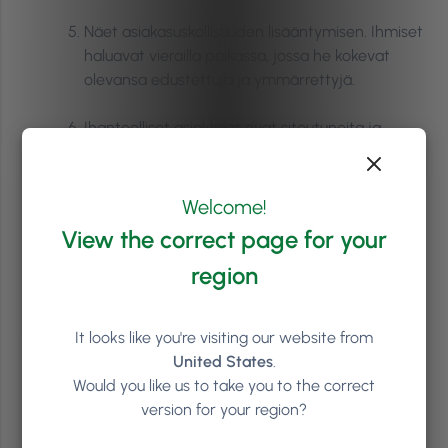
Näet asiakasuskollisuuden lisääntymisen. Ihmiset
haluavat vierailla paikassa, jossa he kokevat
olevansa edustettuja ja ymmärrettyjä.
Ihanteelliset asiakkaat ovat sitoutuneita ja
suosittelevat sinua ystävilleen ja kollegoilleen,
mikä lisää suosituksia ja kasvattaa “ihanteellisten
asiakkaiden” määrää varauksissasi.
Welcome!
View the correct page for your
Ihanteellisten asiakkaiden ymmärtäminen antaa
region
sinulle selvemmän kuvan brändistäsi, lisäten
näkyvyyttä ja auktoriteettiä.
It looks like you're visiting our website from
Uskollisemmat asiakkaat vierailevat luonasi
United States
.
useammin ja kuluttavat enemmän rahaa, mikä
Would you like us to take you to the correct
lisää yrityksesi liikevaihtoa – ja tekee siitä
version for your region?
kannattavamman.