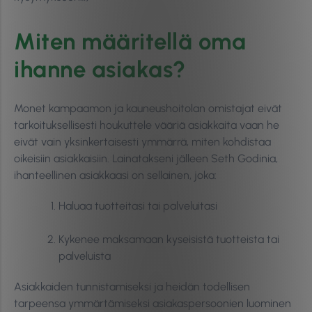
Miten määritellä oma
ihanne asiakas?
Monet kampaamon ja kauneushoitolan omistajat eivät
tarkoituksellisesti houkuttele vääriä asiakkaita vaan he
eivät vain yksinkertaisesti ymmärrä, miten kohdistaa
oikeisiin asiakkaisiin. Lainatakseni jälleen Seth Godinia,
ihanteellinen asiakkaasi on sellainen, joka:
Haluaa tuotteitasi tai palveluitasi
Kykenee maksamaan kyseisistä tuotteista tai
palveluista
Asiakkaiden tunnistamiseksi ja heidän todellisen
tarpeensa ymmärtämiseksi asiakaspersoonien luominen