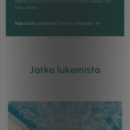
ideoita tai kehittämisehdotuksia blogia koskien, niin
laita viestiä.
Näe kaikki artikkelit Tommi Virkkunen
Jatka lukemista