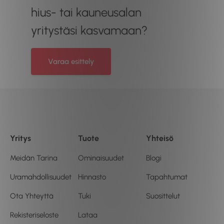
hius- tai kauneusalan
yritystäsi kasvamaan?
Varaa esittely
Yritys
Tuote
Yhteisö
Meidän Tarina
Ominaisuudet
Blogi
Uramahdollisuudet
Hinnasto
Tapahtumat
Ota Yhteyttä
Tuki
Suosittelut
Rekisteriseloste
Lataa