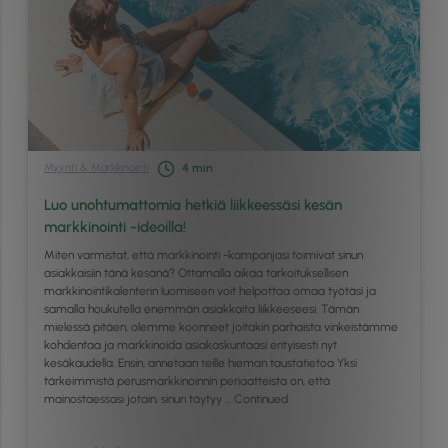
Myynti & Markkinointi
4
min
Luo unohtumattomia hetkiä liikkeessäsi kesän
markkinointi -ideoilla!
Miten varmistat, että markkinointi -kampanjasi toimivat sinun
asiakkaisiin tänä kesänä? Ottamalla aikaa tarkoituksellisen
markkinointikalenterin luomiseen voit helpottaa omaa työtäsi ja
samalla houkutella enemmän asiakkaita liikkeeseesi. Tämän
mielessä pitäen, olemme koonneet joitakin parhaista vinkeistämme
kohdentaa ja markkinoida asiakaskuntaasi erityisesti nyt
kesäkaudella. Ensin, annetaan teille hieman taustatietoa Yksi
tärkeimmistä perusmarkkinoinnin periaatteista on, että
mainostaessasi jotain, sinun täytyy …
Continued