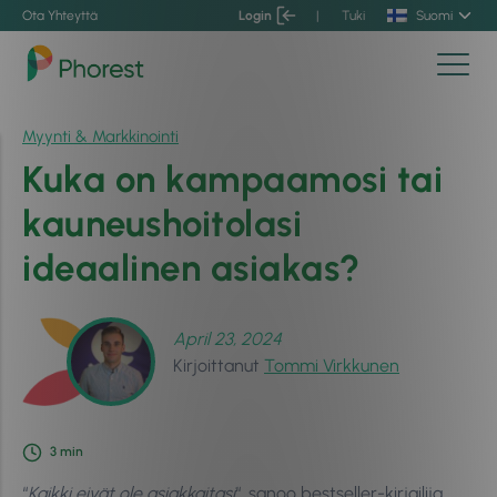
Ota Yhteyttä
Login
|
Tuki
Suomi
Myynti & Markkinointi
Kuka on kampaamosi tai
kauneushoitolasi
ideaalinen asiakas?
April 23, 2024
Kirjoittanut
Tommi Virkkunen
3
min
“
Kaikki eivät ole asiakkaitasi
“, sanoo bestseller-kirjailija,