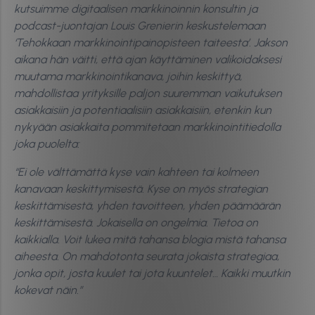
kutsuimme digitaalisen markkinoinnin konsultin ja
podcast-juontajan Louis Grenierin keskustelemaan
‘Tehokkaan markkinointipainopisteen taiteesta’. Jakson
aikana hän väitti, että ajan käyttäminen valikoidaksesi
muutama markkinointikanava, joihin keskittyä,
mahdollistaa yrityksille paljon suuremman vaikutuksen
asiakkaisiin ja potentiaalisiin asiakkaisiin, etenkin kun
nykyään asiakkaita pommitetaan markkinointitiedolla
joka puolelta:
“Ei ole välttämättä kyse vain kahteen tai kolmeen
kanavaan keskittymisestä. Kyse on myös strategian
keskittämisestä, yhden tavoitteen, yhden päämäärän
keskittämisestä. Jokaisella on ongelmia. Tietoa on
kaikkialla. Voit lukea mitä tahansa blogia mistä tahansa
aiheesta. On mahdotonta seurata jokaista strategiaa,
jonka opit, josta kuulet tai jota kuuntelet… Kaikki muutkin
kokevat näin.”