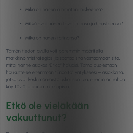
Mikä on hänen ammattinimikkeensä?
Mitkä ovat hänen tavoitteensa ja haasteensa?
Mikä on hänen tarinansa?
Tämän tiedon avulla voit paremmin määritellä
markkinointistrategiasi ja säätää sitä vastaamaan sitä,
mitä ihanne asiakas “Erica” haluaisi. Tämä puolestaan
houkuttelee enemmän “Ericoita” yritykseesi – asiakkaita,
jotka ovat keskimääräistä uskollisempia, enemmän rahaa
käyttäviä ja paremmin sopivia.
Etkö ole vieläkään
vakuuttunut?