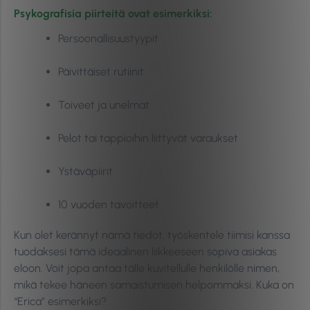
Psykografisia piirteitä ovat esimerkiksi:
Persoonallisuustyypit
Päivittäiset rutiinit
Toiveet ja unelmat
Pelot tai tappioihin liittyvät varaukset
Ystäväpiirit
10 vuoden tavoitteet
Kun olet kerännyt nämä tiedot, työskentele tiimisi kanssa
tuodaksesi tämä ideaalinen liikkeeseen sopiva asiakas
eloon. Voit jopa antaa tälle kuvitellulle henkilölle nimen,
mikä tekee häneen samaistumisen helpommaksi. Kuka on
“Erica” esimerkiksi?