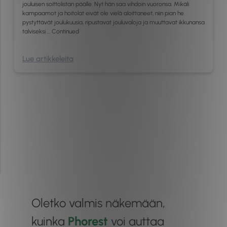
jouluisen soittolistan päälle. Nyt hän saa vihdoin vuoronsa. Mikäli
kampaamot ja hoitolat eivät ole vielä aloittaneet, niin pian he
pystyttävät joulukuusia, ripustavat jouluvaloja ja muuttavat ikkunansa
talviseksi …
Continued
Lue artikkeleita
Oletko valmis näkemään,
kuinka
Phorest
voi auttaa