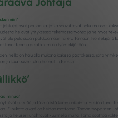
räävä Johtaja
sken niin”
 johtajat ovat persoonia, jotka saavuttavat haluamansa tuloksen 
uudesta: he ovat yrityksessä tekemässä työnsä ja he myös tekevä
ivät ole peloissaan palkkaamaan tai erottamaan työntekijöitä lai
at tavoitteensa pelottelemalla työntekijöitään.
oen, heillä on halu olla mukana kaikissa päätöksissä, joita yrit
 ja kauneushoitolan huonoihin tuloksiin.
llikkö’
kaa minua”
’ käyttävät selkeää ja täsmällistä kommunikointia. Heidän tavoitt
kaa. ‘Ei hukata aikaa!’ on heidän mottonsa. Tämän tyyppisten jo
ista ja he usein unohtavat kuunnella muita. Tämä saattaa valitet