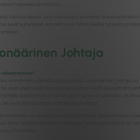
vansa tarpeeksi arvostusta.
avat tuloksia aikaan, ovat tuotteliaita ja saavat arvostusta niiltä t
 he eivät kuitenkaan saa tietoonsa tiimin oikeita tarpeita ja täm
tumiseen.
ionäärinen Johtaja
 rakentaminen”
ärin ymmärretty olemalla joka puolella, visionäärinen johtaja vo
: he ovat
unelmoijia
! Visionääriset johtajat eivät ole parhaita j
ttämällä saada tiiminsä tuntemaan itsensä arvokkaaksi. Ja siltä 
n, he ovat vain luomassa mahtavaa unelmaa!
ä motivaatio voi saada visionäärisiä johtajia saavuttamaan hyviä
isen tiimin työskentelemään kanssaan. Tämä johtamistyyli on var
oja
ja hoitoloita.