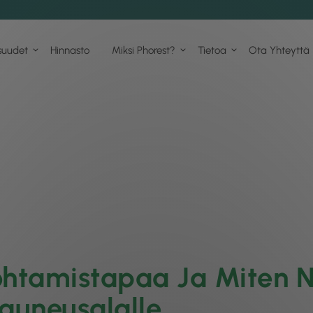
suudet
Hinnasto
Miksi Phorest?
Tietoa
Ota Yhteyttä
ohtamistapaa Ja Miten N
Kauneusalalle