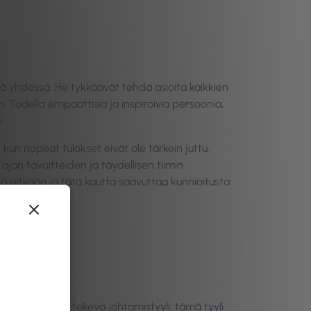
ä yhdessä. He tykkäävät tehdä asioita kaikkien
n. Todella empaattisia ja inspiroivia persoonia,
.
an kun nopeat tulokset eivät ole tärkein juttu.
ajan tavoitteiden ja täydellisen tiimin
iä pitkään ja tätä kautta saavuttaa kunnioitusta
 kuin yhteistyötä tekevä johtamistyyli, tämä tyyli