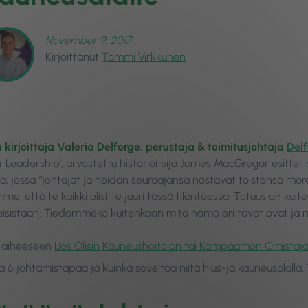
November 9, 2017
Kirjoittanut
Tommi Virkkunen
a kirjoittaja Valeria Delforge, perustaja & toimitusjohtaja
Delf
 ‘Leadership’, arvostettu historioitsija James MacGregor esitteli
a, jossa “johtajat ja heidän seuraajansa nostavat toistensa moraa
e, että te kaikki olisitte juuri tässä tilanteessa. Totuus on kuit
oisistaan. Tiedämmekö kuitenkaan mitä nämä eri tavat ovat ja mit
n aiheeseen |
Jos Olisin Kauneushoitolan tai Kampaamon Omistaja
a 6 johtamistapaa ja kuinka soveltaa niitä hius-ja kauneusalalla. T