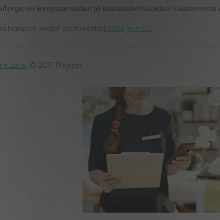
elforge on kampaamoiden ja kauneushoitoloiden liiketoiminta 
toa hänestä löydät osoitteesta
Delforge + Co.
ary Lane
. © 2017 Phorest.