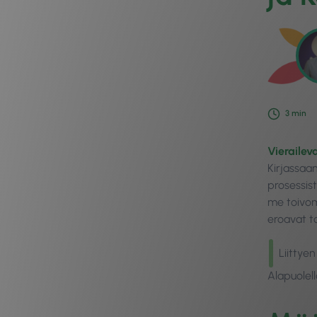
3
min
Vierailev
Kirjassaan
prosessist
me toivomm
eroavat t
Liittye
Alapuolell