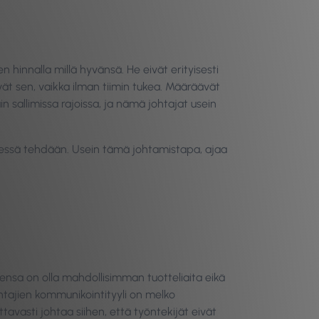
hinnalla millä hyvänsä. He eivät erityisesti
t sen, vaikka ilman tiimin tukea. Määräävät
n sallimissa rajoissa, ja nämä johtajat usein
yksessä tehdään. Usein tämä johtamistapa, ajaa
eensa on olla mahdollisimman tuotteliaita eikä
htajien kommunikointityyli on melko
tavasti johtaa siihen, että työntekijät eivät