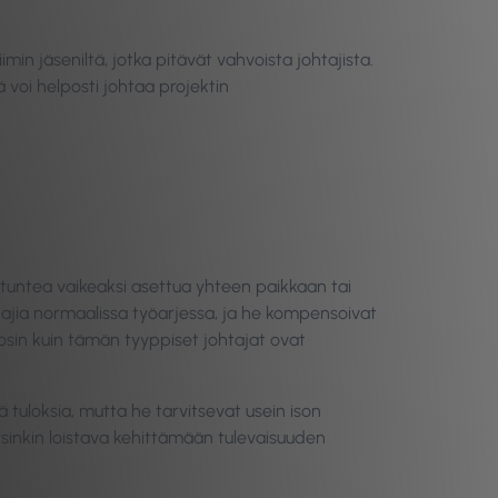
iimin jäseniltä, jotka pitävät vahvoista johtajista.
ä voi helposti johtaa projektin
i tuntea vaikeaksi asettua yhteen paikkaan tai
ohtajia normaalissa työarjessa, ja he kompensoivat
osin kuin tämän tyyppiset johtajat ovat
 tuloksia, mutta he tarvitsevat usein ison
sinkin loistava kehittämään tulevaisuuden