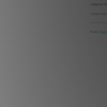
Valerie D
Lisää tie
Kuva:
Avi