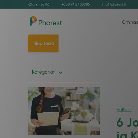
Ota Yhteyttä
+358 94 2453086
info@phorest.fi
Ominai
Tilaa tästä
Kategoriat
Hallinta
6 J
ja 