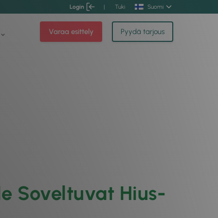
Login
|
Tuki
Suomi
Varaa esittely
Pyydä tarjous
e Soveltuvat Hius-