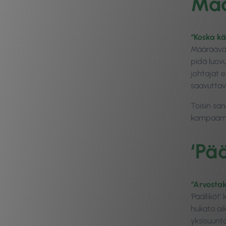
Mää
“Koska kä
Määräävät
pidä luov
johtajat e
saavuttav
Toisin san
kampaamon
‘Pää
“Arvosta
‘Päälliköt
hukata ai
yksisuunta