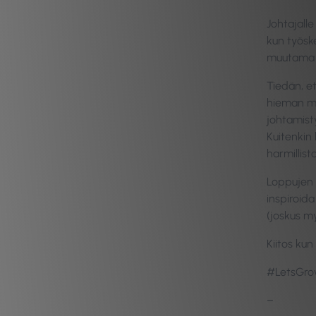
Johtajall
kun työsk
muutama a
Tiedän, e
hieman mä
johtamist
Kuitenkin
harmillis
Loppujen l
inspiroida
(joskus my
Kiitos kun l
#LetsGr
–