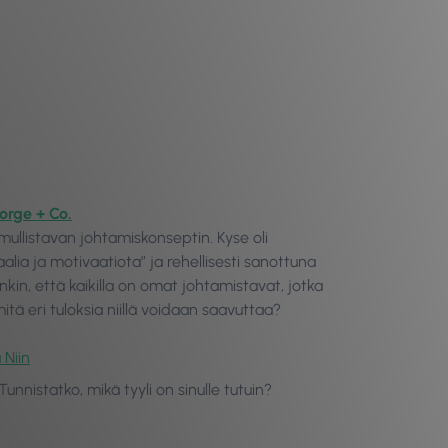
orge + Co.
 mullistavan johtamiskonseptin. Kyse oli
lia ja motivaatiota” ja rehellisesti sanottuna
enkin, että kaikilla on omat johtamistavat, jotka
ä eri tuloksia niillä voidaan saavuttaa?
 Niin
unnistatko, mikä tyyli on sinulle tutuin?