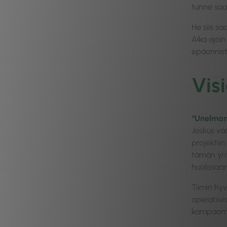
tunne saa
He siis sa
Aika ajoin
epäonnis
Vis
“Unelman
Joskus vä
projektiin
tämän yri
huolissaa
Tiimin hyv
operatiiv
kampaam