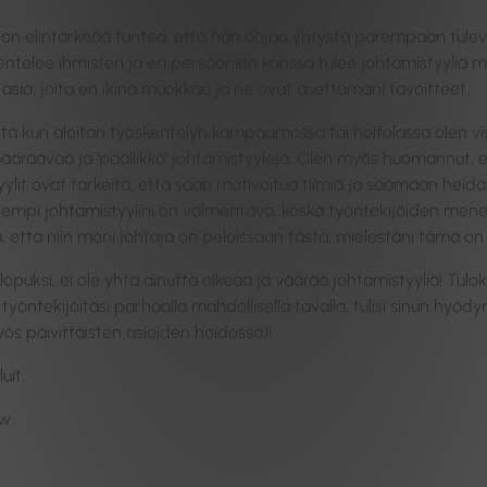
e on elintärkeää tuntea, että hän ohjaa yritystä parempaan tule
entelee ihmisten ja eri persoonien kanssa tulee johtamistyyliä m
sia, joita en ikinä muokkaa ja ne ovat asettamani tavoitteet.
ttä kun aloitan työskentelyn kampaamossa tai hoitolassa olen vi
äräävää ja ‘päällikkö’ johtamistyylejä. Olen myös huomannut, et
yylit ovat tärkeitä, että saan motivoitua tiimiä ja saamaan he
 lempi johtamistyylini on valmentava, koska työntekijöiden m
ta, että niin moni johtaja on peloissaan tästä; mielestäni tämä 
opuksi, ei ole yhtä ainutta oikeaa ja väärää johtamistyyliä! Tuloks
 työntekijöitäsi parhaalla mahdollisella tavalla, tulisi sinun hyöd
ös päivittäisten asioiden hoidossa)!
uit,
ow