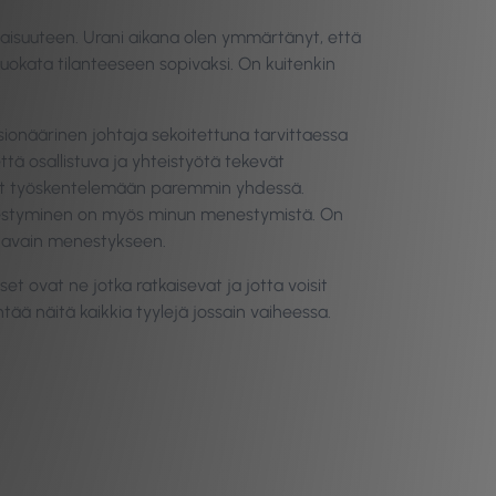
vaisuuteen. Urani aikana olen ymmärtänyt, että
uokata tilanteeseen sopivaksi. On kuitenkin
sionäärinen johtaja sekoitettuna tarvittaessa
tä osallistuva ja yhteistyötä tekevät
idät työskentelemään paremmin yhdessä.
enestyminen on myös minun menestymistä. On
on avain menestykseen.
et ovat ne jotka ratkaisevat ja jotta voisit
yntää näitä kaikkia tyylejä jossain vaiheessa.