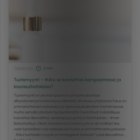
Tuotemyynti
2
min
Tuotemyynti – Miksi se kannattaa kampaamossa ja
kauneushoitolassa?
Tuotemyynti on yksi kampaamon ja kauneushoitolan
alihyödynnetyimmistä kasvun lähteistä. Monessa yrityksessä fokus on
ymmärrettävästi palveluissa ja ajanvarauskalenterin täyttämisessä,
mutta samalla jätetään hyödyntämättä merkittävä mahdollisuus
kasvattaa liikevaihtoa, asiakaspysyvyyttä ja hoitotuloksia – ilman
lisätyötunteja. Oikein toteutettuna tuotemyynti ei ole irrallinen lisä,
vaan luonnollinen osa asiakaskokemusta ja ammattimaista palvelua.
Miksi tuotteiden myynti on strategisesti tärkeää? Lisää liikevaihtoa …