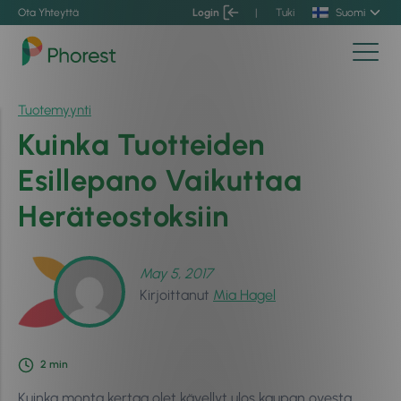
Ota Yhteyttä
Login
|
Tuki
Suomi
Tuotemyynti
Kuinka Tuotteiden
Esillepano Vaikuttaa
Heräteostoksiin
May 5, 2017
Kirjoittanut
Mia Hagel
2
min
​Kuinka monta kertaa olet kävellyt ulos kaupan ovesta,