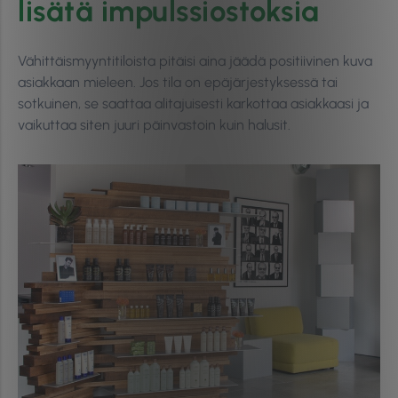
lisätä impulssiostoksia
Vähittäismyyntitiloista pitäisi aina jäädä positiivinen kuva
asiakkaan mieleen. Jos tila on epäjärjestyksessä tai
sotkuinen, se saattaa alitajuisesti karkottaa asiakkaasi ja
vaikuttaa siten juuri päinvastoin kuin halusit.