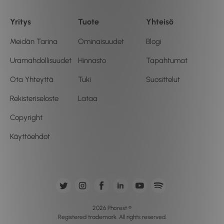
Yritys
Tuote
Yhteisö
Meidän Tarina
Ominaisuudet
Blogi
Uramahdollisuudet
Hinnasto
Tapahtumat
Ota Yhteyttä
Tuki
Suosittelut
Rekisteriseloste
Lataa
Copyright
Käyttöehdot
2026 Phorest ®
Registered trademark. All rights reserved.