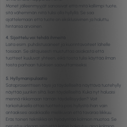
Monet jälleenmyyjät sanoisivat että mitä kalliimpi tuote,
sitä vähemmän niitä tulisi olla hyllyllä. Se saa
ajattelemaan että tuote on eksklusiivinen ja haluttu,
hintansa arvoinen.
​4. Sijoittelu voi tehdä ihmeitä
Laita esim. puhdistusaineet ja kuorintavoiteet lähelle
toisiaan. Se alitajuisesti muistuttaa asiakasta että
tuotteet kuuluvat yhteen, eikä toista tulisi käyttää ilman
toista parhaan tuloksen saavuttamiseksi.
5. Hyllymanipulaatio
Sataprosenttisen täysi ja täydelliseltä näyttävä tuotehylly
näyttää juurikin siltä, liian täydelliseltä. Kuka nyt haluaisi
mennä rikkomaan tämän täydellisyyden? Voit
tarkoituksella ottaa tuotteita pois hyllystä ihan vain
antaaksesi asiakkaalle mielikuvan että tavaraa liikkuu.
Eräs toinen tekniikka on hyödyntää kolmion muotoa. Se
perustuu ideaan siitä että katse hakeutuu aina kolmion