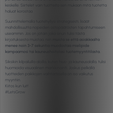
keskelle. Siirtelet vain tuotteita sen mukaan mitä tuotetta
haluat korostaa
Suunnittelemalla tuotehyllysi strategisesti, lisäät
mahdollisuutta nopeiden ostopäätösten tapahtumiseen
useammin. Jos on jotain joka sinun tulisi tästä
kirjoituksesta muistaa, niin
muista se että asiakkaalta
menee noin 3-7 sekuntia muodostaa mielipide
kampaamosi tai kauneushoitolasi tuotemyyntitilasta.
​Siksikin kilpailuilla aloilla, kuten hius- ja kauneusalalla, tulisi
huomioida visuaalinen markkinointi. Joskus pelkällä
tuotteiden paikkojen vaihtamisella on iso vaikutus
myyntiin.
Kiitos kun luit!
#LetsGrow