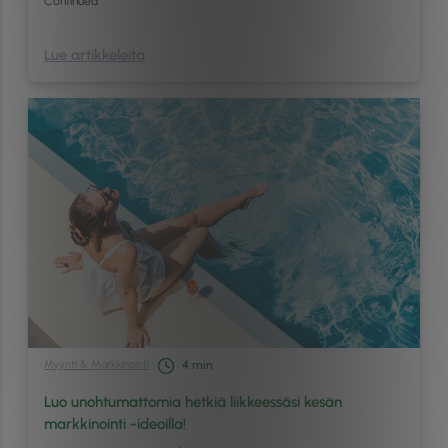
Continued
Lue artikkeleita
Myynti & Markkinointi
4
min
Luo unohtumattomia hetkiä liikkeessäsi kesän
markkinointi -ideoilla!