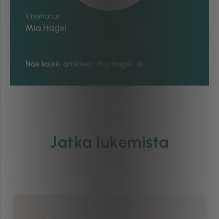
Kirjoittanut
Mia Hagel
Näe kaikki artikkelit Mia Hagel
Jatka lukemista