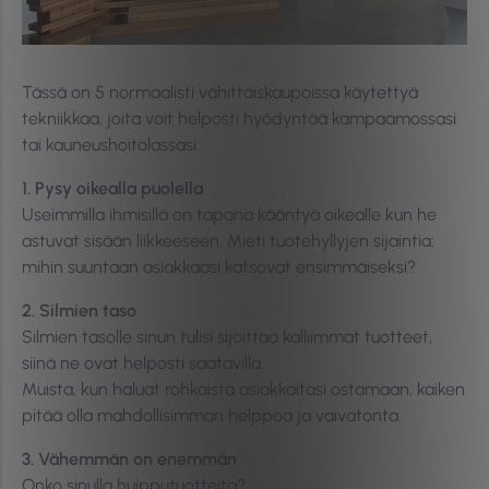
Tässä on 5 normaalisti vähittäiskaupoissa käytettyä
tekniikkaa, joita voit helposti hyödyntää kampaamossasi
tai kauneushoitolassasi:
1. Pysy oikealla puolella
Useimmilla ihmisillä on tapana kääntyä oikealle kun he
astuvat sisään liikkeeseen. Mieti tuotehyllyjen sijaintia:
mihin suuntaan asiakkaasi katsovat ensimmäiseksi?
2. Silmien taso
Silmien tasolle sinun tulisi sijoittaa kalliimmat tuotteet,
siinä ne ovat helposti saatavilla.
Muista, kun haluat rohkaista asiakkaitasi ostamaan, kaiken
pitää olla mahdollisimman helppoa ja vaivatonta.
3. Vähemmän on enemmän
Onko sinulla huipputuotteita?