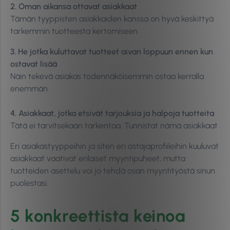
2. Oman aikansa ottavat asiakkaat
Tämän tyyppisten asiakkaiden kanssa on hyvä keskittyä
tarkemmin tuotteesta kertomiseen.
3. He jotka kuluttavat tuotteet aivan loppuun ennen kun
ostavat lisää
Näin tekevä asiakas todennäköisemmin ostaa kerralla
enemmän
4. Asiakkaat, jotka etsivät tarjouksia ja halpoja tuotteita
Tätä ei tarvitsekaan tarkentaa. Tunnistat nämä asiakkaat
​​Eri asiakastyyppeihin ja siten eri ostajaprofiileihin kuuluvat
asiakkaat vaativat erilaiset myyntipuheet, mutta
tuotteiden asettelu voi jo tehdä osan myyntityöstä sinun
puolestasi.
5 konkreettista keinoa