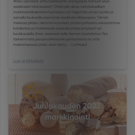
Miten varmistat, että markkinointi -kampanjasi toimivat sinun
asiakkaisiin tänä kesänä? Ottamalla aikaa tarkoituksellisen
markkinointikalenterin luomiseen voit helpottaa omaa työtäsi ja
samalla houkutella enemmän asiakkaita liikkeeseesi. Tämän
mielessä pitäen, olemme koonneet joitakin parhaista vinkeistämme
kohdentaa ja markkinoida asiakaskuntaasi erityisesti nyt
kesäkaudella. Ensin, annetaan teille hieman taustatietoa Yksi
tärkeimmistä perusmarkkinoinnin periaatteista on, että
mainostaessasi jotain, sinun täytyy …
Continued
Lue artikkeleita