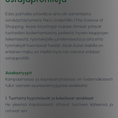
Edes parhailla ystävillä ei aina ole samanlaista
ostokäyttäytymistä. Paco Underhillin (The Science of
Shopping -kirjan kirjoittaja) mukaan ihmiset pitävät
tuotteiden koskettamisesta, peileistä, hyvien kauppojen
tekemisestä
,
työntekijöille juttelemisesta ja siitä että
työntekijät huomioivat heidät. Aivan kuten kaikilla on
erilainen maku, on meillä myös niin sanotut erilaiset
ostajaprofiilit.
Asiakastyypit
Kampaamoissa ja kauneushoitoloissa on todennäköisesti
tullut vastaan seuraavantyyppisiä asiakkaita:
1. Tuotteita hypistelevät ja kokeilevat asiakkaat
He yleensä impulsiivisesti ottavat tuotteen käteensä ja
ostavat sen.