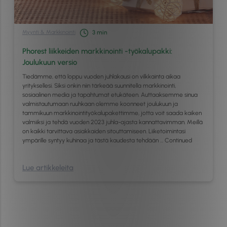
Myynti & Markkinointi
3
min
Phorest liikkeiden markkinointi -työkalupakki:
Joulukuun versio
Tiedämme, että loppu vuoden juhlakausi on vilkkainta aikaa
yrityksellesi. Siksi onkin niin tärkeää suunnitella markkinointi,
sosiaalinen media ja tapahtumat etukäteen. Auttaaksemme sinua
valmistautumaan ruuhkaan olemme koonneet joulukuun ja
tammikuun markkinointityökalupakettimme, jotta voit saada kaiken
valmiiksi ja tehdä vuoden 2023 juhla-ajasta kannattavimman. Meillä
on kaikki tarvittava asiakkaiden sitouttamiseen. Liiketoimintasi
ympärille syntyy kuhinaa ja tästä kaudesta tehdään …
Continued
Lue artikkeleita