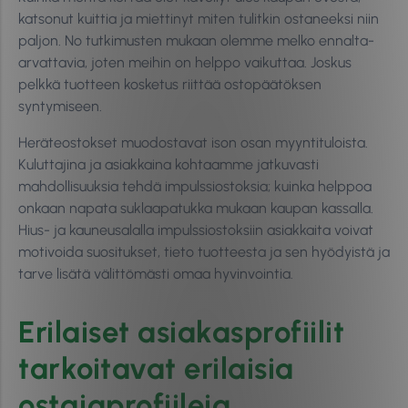
katsonut kuittia ja miettinyt miten tulitkin ostaneeksi niin
paljon. No tutkimusten mukaan olemme melko ennalta-
arvattavia, joten meihin on helppo vaikuttaa. Joskus
pelkkä tuotteen kosketus riittää ostopäätöksen
syntymiseen.
Heräteostokset muodostavat ison osan myyntituloista.
Kuluttajina ja asiakkaina kohtaamme jatkuvasti
mahdollisuuksia tehdä impulssiostoksia; kuinka helppoa
onkaan napata suklaapatukka mukaan kaupan kassalla.
Hius- ja kauneusalalla impulssiostoksiin asiakkaita voivat
motivoida suositukset, tieto tuotteesta ja sen hyödyistä ja
tarve lisätä välittömästi omaa hyvinvointia.
Erilaiset asiakasprofiilit
tarkoitavat erilaisia
ostajaprofiileja