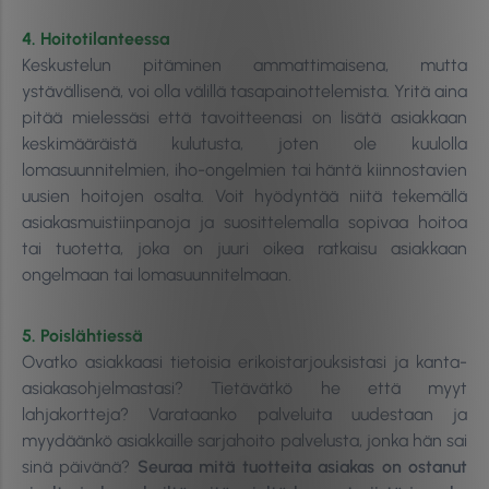
4. Hoitotilanteessa
Keskustelun pitäminen ammattimaisena, mutta
ystävällisenä, voi olla välillä tasapainottelemista. Yritä aina
pitää mielessäsi että tavoitteenasi on lisätä asiakkaan
keskimääräistä kulutusta, joten ole kuulolla
lomasuunnitelmien, iho-ongelmien tai häntä kiinnostavien
uusien hoitojen osalta. Voit hyödyntää niitä tekemällä
asiakasmuistiinpanoja ja suosittelemalla sopivaa hoitoa
tai tuotetta, joka on juuri oikea ratkaisu asiakkaan
ongelmaan tai lomasuunnitelmaan.
5. Poislähtiessä
Ovatko asiakkaasi tietoisia erikoistarjouksistasi ja kanta-
asiakasohjelmastasi? Tietävätkö he että myyt
lahjakortteja? Varataanko palveluita uudestaan ja
myydäänkö asiakkaille sarjahoito palvelusta, jonka hän sai
sinä päivänä?
Seuraa mitä tuotteita asiakas on ostanut