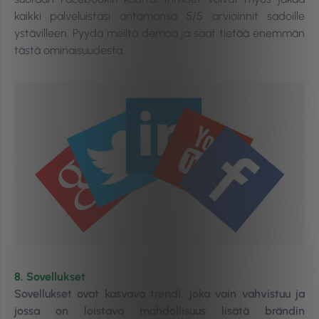
kaikki palveluistasi antamansa 5/5 arvioinnit sadoille
ystävilleen. Pyydä meiltä demoa ja saat tietää enemmän
tästä ominaisuudesta.
8. Sovellukset
Sovellukset ovat kasvava trendi, joka vain vahvistuu ja
jossa on loistava mahdollisuus lisätä brändin