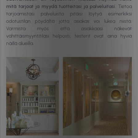
mitä tarjoat ja myydä tuotteitasi ja palveluitasi.
Tietoa
tarjoamistasi palveluista pitäisi löytyä esimerkiksi
odotustilan pöydältä jotta asiakas voi lukea niistä.
Varmista myös että asiakkaasi näkevät
vähittäismyyntitilasi helposti, testerit ovat aina hyviä
näillä alueilla.