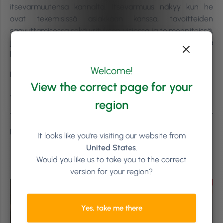
itsevarmuutensa kannalta. Itsevarmuus näkyy kun he
ovat tekemisissä asiakkaan kanssa, tavoitteiden
saavuttamisessa sekä yrityksen visiossa ja toimenpiteissä,
jotka lopulta auttavat työntekijöitäsi ja sinua
kasvattamaan yritystäsi tehokkaasti.
Welcome!
Kiitos kun luit!
View the correct page for your
#LetsGrow
region
Latest Update: September 26th, 2016
It looks like you're visiting our website from
United States
.
Would you like us to take you to the correct
version for your region?
Yes, take me there