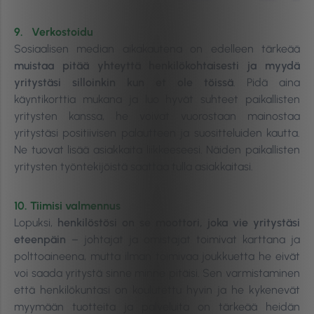
9. Verkostoidu
Sosiaalisen median aikakautena on edelleen tärkeää
muistaa pitää yhteyttä henkilökohtaisesti ja myydä
yritystäsi silloinkin kun et ole töissä
. Pidä aina
käyntikorttia mukana ja luo hyvät suhteet paikallisten
yritysten kanssa, he voivat vuorostaan mainostaa
yritystäsi positiivisen palautteen ja suositteluiden kautta.
Ne tuovat lisää asiakkaita liikkeeseesi. Näiden paikallisten
yritysten työntekijöistä saattaa tulla asiakkaitasi.
10. Tiimisi valmennus
Lopuksi,
henkilöstösi on se moottori, joka vie yritystäsi
eteenpäin
– johtajat ja omistajat toimivat karttana ja
polttoaineena, mutta ilman toimivaa joukkuetta he eivät
voi saada yritystä sinne minne pitäisi. Sen varmistaminen
että henkilökuntasi on koulutettu hyvin ja he kykenevät
myymään tuotteita ja palveluita on tärkeää heidän