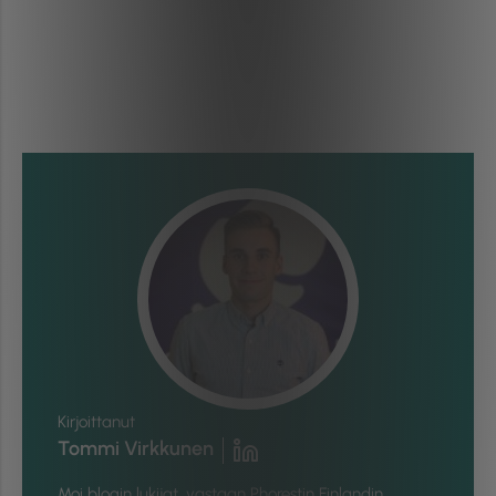
Kirjoittanut
Tommi Virkkunen
Moi blogin lukijat, vastaan Phorestin Finlandin