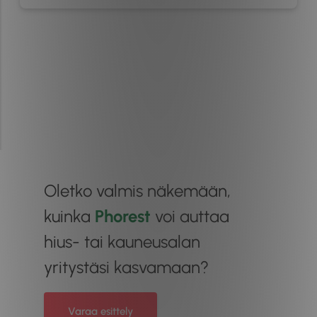
Oletko valmis näkemään,
kuinka
Phorest
voi auttaa
hius- tai kauneusalan
yritystäsi kasvamaan?
Varaa esittely