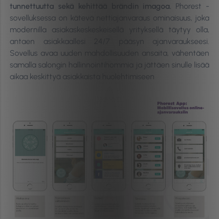
tunnettuutta sekä kehittää brändin imagoa.
Phorest -
sovelluksessa on kätevä nettiajanvaraus ominaisuus, joka
modernilla asiakaskeskeskeisellä yrityksellä täytyy olla,
antaen asiakkaallesi 24/7 pääsyn ajanvaraukseesi.
Sovellus avaa uuden mahdollisuuden ansaita, vähentäen
samalla salongin hallinnointihommia ja jättäen sinulle lisää
aikaa keskittyä asiakkaista huolehtimiseen