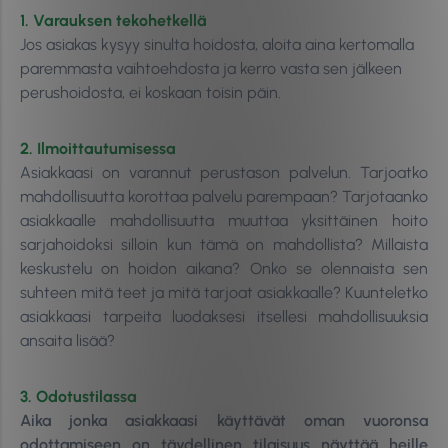
1. Varauksen tekohetkellä
Jos asiakas kysyy sinulta hoidosta, aloita aina kertomalla
paremmasta vaihtoehdosta ja kerro vasta sen jälkeen
perushoidosta, ei koskaan toisin päin.
2. Ilmoittautumisessa
Asiakkaasi on varannut perustason palvelun. Tarjoatko
mahdollisuutta korottaa palvelu parempaan? Tarjotaanko
asiakkaalle mahdollisuutta muuttaa yksittäinen hoito
sarjahoidoksi silloin kun tämä on mahdollista? Millaista
keskustelu on hoidon aikana? Onko se olennaista sen
suhteen mitä teet ja mitä tarjoat asiakkaalle? Kuunteletko
asiakkaasi tarpeita luodaksesi itsellesi mahdollisuuksia
ansaita lisää?
3. Odotustilassa
Aika jonka asiakkaasi käyttävät oman vuoronsa
odottamiseen on täydellinen tilaisuus näyttää heille