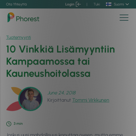
Ota Yhteyttä
Login
|
Tuki
Suomi
Tuotemyynti
10 Vinkkiä Lisämyyntiin
Kampaamossa tai
Kauneushoitolassa
June 24, 2018
Kirjoittanut
Tommi Virkkunen
3
min
Joskus uusi mahdollisuus koputtaa oveen, mutta emme