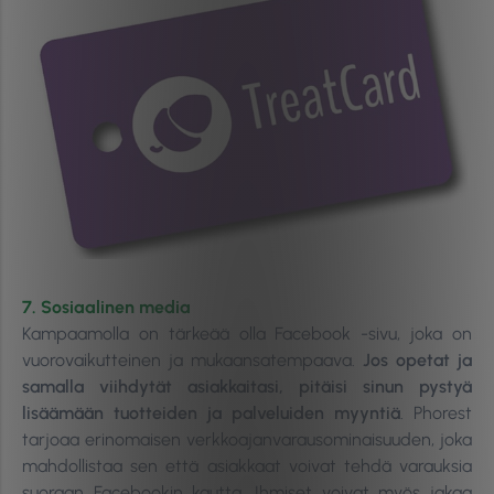
7. Sosiaalinen media
Kampaamolla on tärkeää olla Facebook -sivu, joka on
vuorovaikutteinen ja mukaansatempaava.
Jos opetat ja
samalla viihdytät asiakkaitasi, pitäisi sinun pystyä
lisäämään tuotteiden ja palveluiden myyntiä
. Phorest
tarjoaa erinomaisen verkkoajanvarausominaisuuden, joka
mahdollistaa sen että asiakkaat voivat tehdä varauksia
suoraan Facebookin kautta. Ihmiset voivat myös jakaa