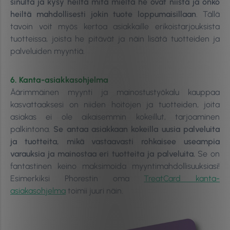
sinulta ja kysy heiltä mitä mieltä he ovat niistä ja onko
heiltä mahdollisesti jokin tuote loppumaisillaan
. Tällä
tavoin voit myös kertoa asiakkaille erikoistarjouksista
tuotteissa, joista he pitävät ja näin lisätä tuotteiden ja
palveluiden myyntiä.
6. Kanta-asiakkasohjelma
Äärimmäinen myynti ja mainostustyökalu kauppaa
kasvattaaksesi on niiden hoitojen ja tuotteiden, joita
asiakas ei ole aikaisemmin kokeillut, tarjoaminen
palkintona.
Se antaa asiakkaan kokeilla uusia palveluita
ja tuotteita, mikä vastaavasti rohkaisee useampia
varauksia ja mainostaa eri tuotteita ja palveluita.
Se on
fantastinen keino maksimoida myyntimahdollisuuksiasi!
Esimerkiksi Phorestin oma
TreatCard kanta-
asiakasohjelma
toimii juuri näin.