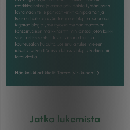
markkinoinnista ja osana päivittäistä työtäni pyrin
löytämään teille parhaat vinkit kampaamon ja
kauneushoitolan pyörittämiseen blogin muodossa.
Kirjoitan blogia yhteistyössä meidän mahtavan
kansainvälisen markkinointitiimin kanssa, joten kaikki
vinkit artikkeleihin tulevat suoraan hius- ja
kauneusalan huipulta. Jos sinulla tulee mieleen
ideoita tai kehittämisehdotuksia blogia koskien, niin
laita viestiä.
Näe kaikki artikkelit Tommi Virkkunen
Jatka lukemista