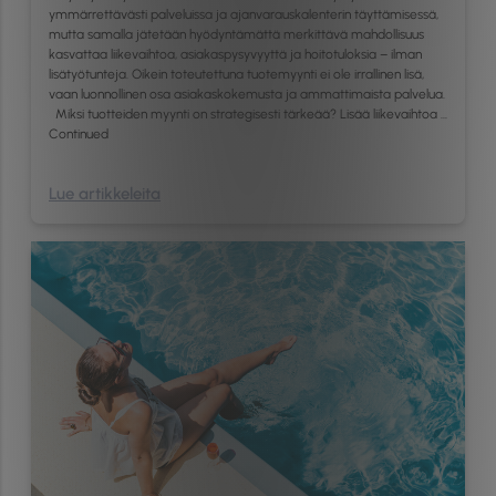
ymmärrettävästi palveluissa ja ajanvarauskalenterin täyttämisessä,
mutta samalla jätetään hyödyntämättä merkittävä mahdollisuus
kasvattaa liikevaihtoa, asiakaspysyvyyttä ja hoitotuloksia – ilman
lisätyötunteja. Oikein toteutettuna tuotemyynti ei ole irrallinen lisä,
vaan luonnollinen osa asiakaskokemusta ja ammattimaista palvelua.
Miksi tuotteiden myynti on strategisesti tärkeää? Lisää liikevaihtoa …
Continued
Lue artikkeleita