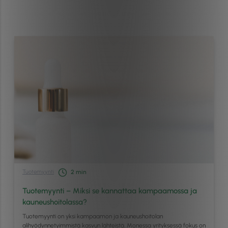
Tuotemyynti
2
min
Tuotemyynti – Miksi se kannattaa kampaamossa ja
kauneushoitolassa?
Tuotemyynti on yksi kampaamon ja kauneushoitolan
alihyödynnetyimmistä kasvun lähteistä. Monessa yrityksessä fokus on