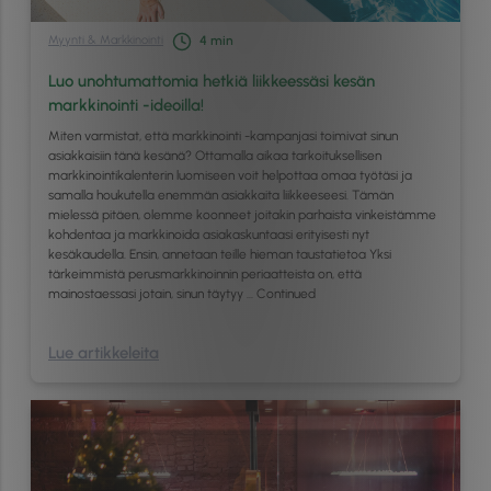
Myynti & Markkinointi
4
min
Luo unohtumattomia hetkiä liikkeessäsi kesän
markkinointi -ideoilla!
Miten varmistat, että markkinointi -kampanjasi toimivat sinun
asiakkaisiin tänä kesänä? Ottamalla aikaa tarkoituksellisen
markkinointikalenterin luomiseen voit helpottaa omaa työtäsi ja
samalla houkutella enemmän asiakkaita liikkeeseesi. Tämän
mielessä pitäen, olemme koonneet joitakin parhaista vinkeistämme
kohdentaa ja markkinoida asiakaskuntaasi erityisesti nyt
kesäkaudella. Ensin, annetaan teille hieman taustatietoa Yksi
tärkeimmistä perusmarkkinoinnin periaatteista on, että
mainostaessasi jotain, sinun täytyy …
Continued
Lue artikkeleita