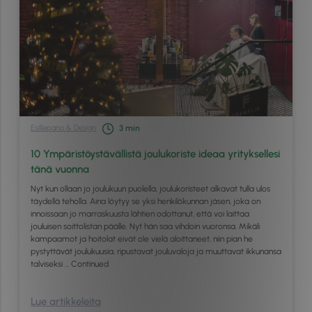
Esillepano & Design
3
min
10 Ympäristöystävällistä joulukoriste ideaa yrityksellesi
tänä vuonna
Nyt kun ollaan jo joulukuun puolella, joulukoristeet alkavat tulla ulos
täydellä teholla. Aina löytyy se yksi henkilökunnan jäsen, joka on
innoissaan jo marraskuusta lähtien odottanut, että voi laittaa
jouluisen soittolistan päälle. Nyt hän saa vihdoin vuoronsa. Mikäli
kampaamot ja hoitolat eivät ole vielä aloittaneet, niin pian he
pystyttävät joulukuusia, ripustavat jouluvaloja ja muuttavat ikkunansa
talviseksi …
Continued
Lue artikkeleita