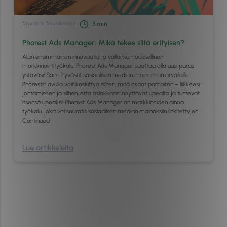
Myynti & Markkinointi
3
min
Phorest Ads Manager: Mikä tekee siitä erityisen?
Alan ensimmäinen innovaatio ja vallankumouksellinen
markkinointityökalu, Phorest Ads Manager saattaa olla uusi paras
ystäväsi! Sano hyvästit sosiaalisen median mainonnan arvailuille.
Phorestin avulla voit keskittyä siihen, mitä osaat parhaiten – liikkeesi
johtamiseen ja siihen, että asiakkaasi näyttävät upealta ja tuntevat
itsensä upeaksi! Phorest Ads Manager on markkinoiden ainoa
työkalu, joka voi seurata sosiaalisen median mainoksiin linkitettyjen …
Continued
Lue artikkeleita