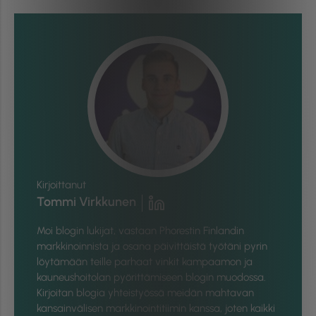
Kirjoittanut
Tommi Virkkunen
Moi blogin lukijat, vastaan Phorestin Finlandin
markkinoinnista ja osana päivittäistä työtäni pyrin
löytämään teille parhaat vinkit kampaamon ja
kauneushoitolan pyörittämiseen blogin muodossa.
Kirjoitan blogia yhteistyössä meidän mahtavan
kansainvälisen markkinointitiimin kanssa, joten kaikki