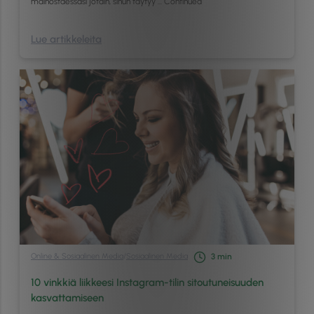
mainostaessasi jotain, sinun täytyy …
Continued
Lue artikkeleita
Online & Sosiaalinen Media
/
Sosiaalinen Media
3
min
10 vinkkiä liikkeesi Instagram-tilin sitoutuneisuuden
kasvattamiseen