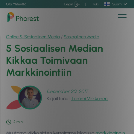
Ota Yhteyttä
Login
|
Tuki
Suomi
Online & Sosiaalinen Media
/
Sosiaalinen Media
5 Sosiaalisen Median
Kikkaa Toimivaan
Markkinointiin
December 20, 2017
Kirjoittanut
Tommi Virkkunen
2
min
Muutama viikko sitten kerroimme blogissa
markkinoinnin