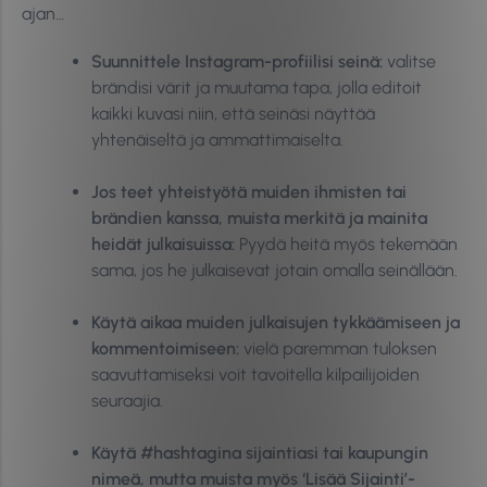
ajan…
Suunnittele Instagram-profiilisi seinä:
valitse
brändisi värit ja muutama tapa, jolla editoit
kaikki kuvasi niin, että seinäsi näyttää
yhtenäiseltä ja ammattimaiselta.
Jos teet yhteistyötä muiden ihmisten tai
brändien kanssa, muista merkitä ja mainita
heidät julkaisuissa:
Pyydä heitä myös tekemään
sama, jos he julkaisevat jotain omalla seinällään.
Käytä aikaa muiden julkaisujen tykkäämiseen ja
kommentoimiseen:
vielä paremman tuloksen
saavuttamiseksi voit tavoitella kilpailijoiden
seuraajia.
Käytä #hashtagina sijaintiasi tai kaupungin
nimeä, mutta muista myös ‘Lisää Sijainti’-