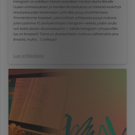
Instagram on edelleen tärkeä sosiaalisen median alusta liikkeille.
Uusien ominaisuuksien ja trendien ilmaantuessa on tärkeää keskittyä
sitoutuneisuuden lisäämiseen, jotta liike pysyy eturintamassa.
Ymmärrämme haasteet, joita kohtaat yrittäessäsi pysyä mukana,
joten jaamme 10 yksityiskohtaista Instagram-vinkkiä, joiden avulla
voit lisätä yleisön sitoutuneisuutta. 1. Vaihda Instagram-yritysprofiiliin
(se on ilmainen!) Tämä on yksinkertaista, mutta ei välttämättä aina
ilmeistä, mutta …
Continued
Lue artikkeleita