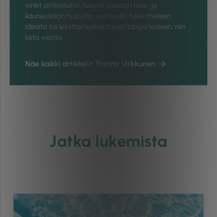
vinkit artikkeleihin tulevat suoraan hius- ja
kauneusalan huipulta. Jos sinulla tulee mieleen
ideoita tai kehittämisehdotuksia blogia koskien, niin
laita viestiä.
Näe kaikki artikkelit Tommi Virkkunen
Jatka lukemista