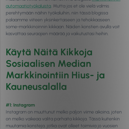
automaatiotyökaluista
. Mutta jos et ole vielä valmis
perehtymään näihin työkaluihin, niin tässä blogissa
palaamme viiteen yksinkertaiseen ja tehokkaaseen
some-markkinoinnin kikkaan. Näiden konstien avulla voit
kasvattaa seuraajien määrää ja vaikutustasi heihin.
Käytä Näitä Kikkoja
Sosiaalisen Median
Markkinointiin Hius- ja
Kauneusalalla
#1: Instagram
Instagram on muuttunut melko paljon viime aikoina, joten
on melko vaikeaa valita parhaita kikkoja. Tässä kuitenkin
muutamia konsteja, jotka ovat olleet toimivia jo vuosien