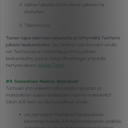
Valitse haluatko listan olevan julkinen tai
yksityinen.
Tallenna lista.
Toinen tapa rakentaa vaikutusta on liittymällä Twitterin
julkisiin keskusteluihin:
Jos tämä on uusi konsepti sinulle
niin Twitterissä on mahdollisuus liittyä julkisiin
keskusteluihin, jonkun tietyn #hashtagin ympärille
tiettynä aikana.
Klikkaa Tästä
.
#4: Sosiaalisen Median Mainokset
Tuntuuko yhä vaikeammalta saada nykyisten ja
mahdollisten uusien asiakkaiden huomio mainoksilla?
Silloin A/B testi voi olla hyödyllinen sinulle:
Jos jaat paljon mainoksia Facebookissa,
kannattaa kokeilla A/B testiä mainosten sisällölle.