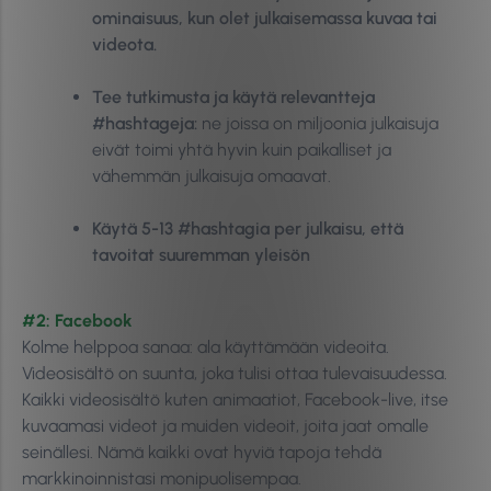
ominaisuus, kun olet julkaisemassa kuvaa tai
videota.
Tee tutkimusta ja käytä relevantteja
#hashtageja:
ne joissa on miljoonia julkaisuja
eivät toimi yhtä hyvin kuin paikalliset ja
vähemmän julkaisuja omaavat.
Käytä 5-13 #hashtagia per julkaisu, että
tavoitat suuremman yleisön
#2: Facebook
Kolme helppoa sanaa: ala käyttämään videoita.
Videosisältö on suunta, joka tulisi ottaa tulevaisuudessa.
Kaikki videosisältö kuten animaatiot, Facebook-live, itse
kuvaamasi videot ja muiden videoit, joita jaat omalle
seinällesi. Nämä kaikki ovat hyviä tapoja tehdä
markkinoinnistasi monipuolisempaa.