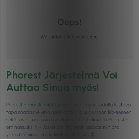
Phorest Järjestelmä Voi
Auttaa Sinua myös!
Phorestin markkinointityökalut
ovat myös todella loistava
tapa saada nykyisiä asiakkaita yhä uudestaan liikkeeseen
sekä tavoittaa uusia asiakkaita. Tutustu linkistä Phorestin
ominaisuuksiin – Jos et ole Phorestin asiakas niin ota
yhteyttä niin voimme keskustella lisää!
😉