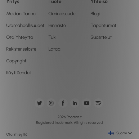
Yritys
Tuote
Yhteisö
Meidän Tarina
Ominaisuudet
Blogi
Uramahdollisuudet
Hinnasto
Tapahtumat
Ota Yhteyttä
Tuki
Suosittelut
Rekisteriseloste
Lataa
Copyright
Käyttöehdot
2026 Phorest ®
Registered trademark. All rights reserved.
Suomi
Ota Yhteyttä