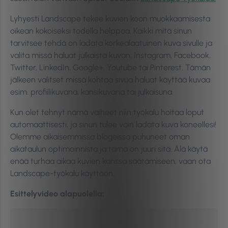
Lyhyesti Landscape tekee kuvien koon muokkaamisesta
oikean kokoiseksi todella helppoa. Kaikki mitä sinun
tarvitsee tehdä on ladata korkealaatuinen kuva sivulle ja
valita missä haluat julkaista kuvan: Instagram, Facebook,
Twitter, LinkedIn, Google+, Youtube tai Pinterest. Tämän
jälkeen valitset missä kohtaa sivua haluat käyttää kuvaa
esim. profiilikuvana, kansikuvana tai julkaisuna.
Kun olet tehnyt nämä vaiheet niin työkalu hoitaa loput
automaattisesti, ja sinun tulee vain ladata kuva koneellesi!
Olemme aikaisemmissa blogeissa puhuneet oman
aikataulun optimoinnista ja tämä on juuri sitä. Älä käytä
enää turhaa aikaa kuvien kanssa säätämiseen, vaan ota
Landscape-työkalu käyttöön.
Esittelyvideo alapuolella: