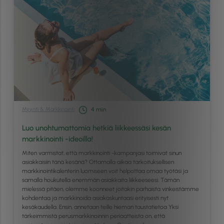
Myynti & Markkinointi
4
min
Luo unohtumattomia hetkiä liikkeessäsi kesän
markkinointi -ideoilla!
Miten varmistat, että markkinointi -kampanjasi toimivat sinun
asiakkaisiin tänä kesänä? Ottamalla aikaa tarkoituksellisen
markkinointikalenterin luomiseen voit helpottaa omaa työtäsi ja
samalla houkutella enemmän asiakkaita liikkeeseesi. Tämän
mielessä pitäen, olemme koonneet joitakin parhaista vinkeistämme
kohdentaa ja markkinoida asiakaskuntaasi erityisesti nyt
kesäkaudella. Ensin, annetaan teille hieman taustatietoa Yksi
tärkeimmistä perusmarkkinoinnin periaatteista on, että