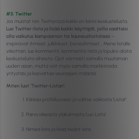
#3: Twitter
Jos muistat niin Twitterissä kaikki on kiinni keskustelusta.
Luo Twitter-lista ja lisää kaikki käyttäjät, joilla saattaisi
olla vaikutus kampaamon tai kauneushoitolaasi
–
inspiroivat ihmiset, julkkikset, bisnesihmiset… Mene listalle
viikottain, lue kommentit, kommentoi niitä ja lopuksi aloita
keskusteluita aiheista. Opit varmasti samalla muutaman
uuden asian, mutta voit myös samalla markkinoida
yritystäsi ja kasvattaa seuraajien määrää.
Miten luot ‘Twitter-Listan’:
Klikkaa profiilikuvaasi ja valitse valikosta ‘Listat’.
Paina oikeasta yläkulmasta ‘Luo Lista’
Nimeä lista ja lisää tiedot siitä.