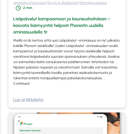
Järjestelmä Päivitykset
/
Myynti & Markkinointi
/
Nettiajanvaraukset
2
min
Lisäpalvelut kampaamoon ja kauneushoitolaan –
kasvata lisämyyntiä helposti Phorestin uudella
ominaisuudella ✨
Meillä on ilo kertoa, että uusi Lisäpalvelut -ominaisuus on nyt julkaistu
kaikille Phorest-asiakkaille! Uuden Lisäpalvelut -ominaisuuden avulla
kampaamot ja kauneushoitolat voivat tarjota asiakkaille helposti
varattavia lisäpalveluita suoraan ajanvarauksen yhteydessä. Asiakas
voi esimerkiksi lisätä varaukseensa päähieronnan, tehohoidon tai
hiljaisen palvelun nopeasti ja vaivattomasti. Samalla voit kasvattaa
lisämyyntiä luonnollisella tavalla, parantaa asiakaskokemusta ja
rakentaa entistä monipuolisempia palvelukokonaisuuksia. …
Continued
Lue artikkeleita