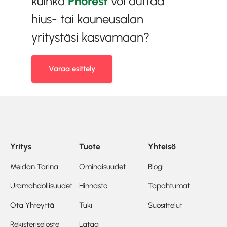
kuinka
Phorest
voi auttaa
hius- tai kauneusalan
yritystäsi kasvamaan?
Varaa esittely
Yritys
Tuote
Yhteisö
Meidän Tarina
Ominaisuudet
Blogi
Uramahdollisuudet
Hinnasto
Tapahtumat
Ota Yhteyttä
Tuki
Suosittelut
Rekisteriseloste
Lataa