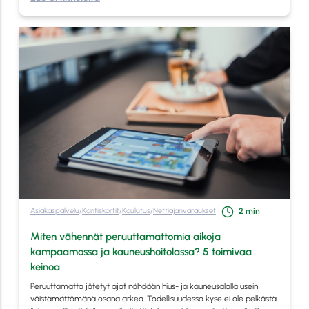
Asiakaspalvelu
/
Kantiskortit
/
Koulutus
/
Nettiajanvaraukset
2
min
Miten vähennät peruuttamattomia aikoja
kampaamossa ja kauneushoitolassa? 5 toimivaa
keinoa
Peruuttamatta jätetyt ajat nähdään hius- ja kauneusalalla usein
väistämättömänä osana arkea. Todellisuudessa kyse ei ole pelkästä