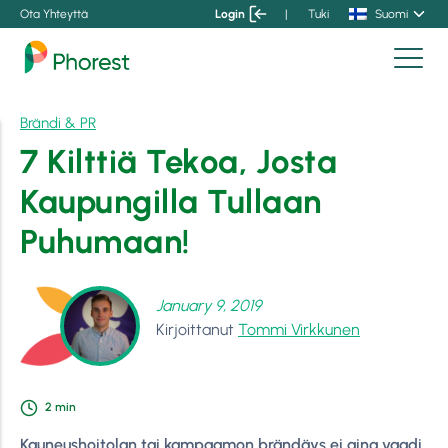
Ota Yhteyttä
Login
|
Tuki
Suomi
Brändi & PR
7 Kilttiä Tekoa, Josta
Kaupungilla Tullaan
Puhumaan!
January 9, 2019
Kirjoittanut
Tommi Virkkunen
2
min
Kauneushoitolan tai kampaamon brändäys ei aina vaadi