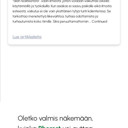
“alan realiteetista”, vaan ilmiöstä, johon voidaan vaikuttaa oikeilla
käytännöillä ja työkaluilla. Kun asiakas ei saavu paikalle eikä ilmoita
esteestä, vaikutus ei ole vain yksittäinen tyhjä tunti kalenterissa. Se
tarkoittaa menetettyä liikevaihtoa, turhaa odottamista ja
turhautumista koko tiimille. Siksi peruuttamattomiin …
Continued
Lue artikkeleita
Oletko valmis näkemään,