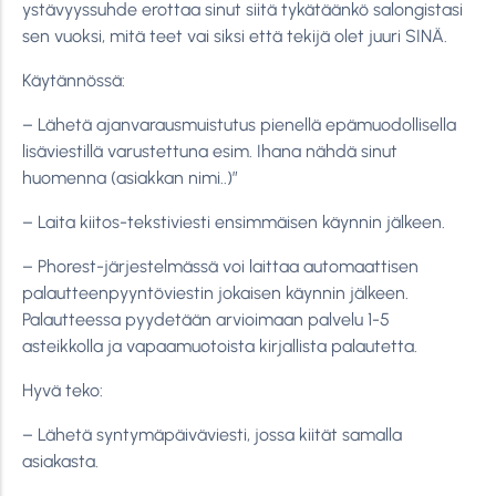
ystävyyssuhde erottaa sinut siitä tykätäänkö salongistasi
sen vuoksi, mitä teet vai siksi että tekijä olet juuri SINÄ.
Käytännössä:
– Lähetä ajanvarausmuistutus pienellä epämuodollisella
lisäviestillä varustettuna esim. Ihana nähdä sinut
huomenna (asiakkan nimi..)”
– Laita kiitos-tekstiviesti ensimmäisen käynnin jälkeen.
– Phorest-järjestelmässä voi laittaa automaattisen
palautteenpyyntöviestin jokaisen käynnin jälkeen.
Palautteessa pyydetään arvioimaan palvelu 1-5
asteikkolla ja vapaamuotoista kirjallista palautetta.
Hyvä teko:
– Lähetä syntymäpäiväviesti, jossa kiität samalla
asiakasta.