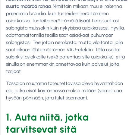
suurta määrää rahaa.
Nimittäin mikään muu ei rakenna
paremmin brändiä, kuin tunteiden herättäminen
asiakkaissa. Tunteita herättämällä lisäät tietoisuuttasi
salongista muissakin kuin nykyisissä asiakkaissasi. Hyvillä,
odottamattomilla teoilla saat asiakkaat puhumaan
salongistasi. Tee jotain nerokasta, mutta vilpitöntä, jolla
saat aikaan lähtemättömän VAU-efektin. Tällä osoitat
salonkisi asiakkaille (sekä potentiaalisille asiakkaille), että
sinulla on enemmänkin annettavaa kuin palvelut joita
tarjoat.
Tässä on muutama toteutettavissa oleva hyväntahdon
ele, jotka eivät käytännössä maksa mitään (verrattuna
hyvään pöhinään, jota tulet saamaan).
1. Auta niitä, jotka
tarvitsevat sitä