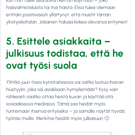
kun hän tulee seuraavan kerran käymään – joko
häävalmisteluista tai itse häistä. Elisa tulee olemaan
erittäin positiivisesti yllättynyt, että muistit tämän
yksityiskohdan. Jokainen haluaa kokea olevansa erityinen!
5. Esittele asiakkaita –
julkisuus todistaa, että he
ovat työsi suola
Ylititkö juuri itsesi kynsitaiteessa vai saitko luotua ihanan
hiustyylin, joka sai asiakkaan hymyilemään? Kysy vain
rohkeasti saatko ottaa heistä kuvan ja käyttää sitä
sosiaalisessa mediassa. Tämä saa heidät myös
tuntemaan itsensä erityiseksi – ja samalle näytät hyvää
työtäsi muille. Merkitse heidät myös julkaisuun 🙂