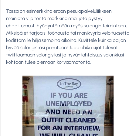
Tässä on esimerkkinä erään pesulapalveluliikkeen
mainiota vilpitöntä markkinointia, jota pystyy
ehdottomasti hyödyntämään myös salongin toimintaan.
Miksipä et tarjoaisi föönausta tai manikyyria veloituksetta
kodittomille hiljaisempina aikoina. Kuvittele kuinka paljon
hyvää salongistasi puhutaan! Jopa ohikulkijat tulevat
twiittaamaan salongistasi ja hyväntahtoisuus salonkiasi
kohtaan tulee olemaan korvaamatonta.