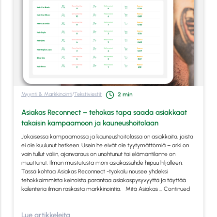
Myynti & Markkinointi
/
Tekstiviestit
2
min
Asiakas Reconnect – tehokas tapa saada asiakkaat
takaisin kampaamoon ja kauneushoitolaan
Jokaisessa kampaamossa ja kauneushoitolassa on asiakkaita, joista
ei ole kuulunut hetkeen. Usein he eivät ole tyytymättömiä – arki on
vain tullut väliin, ajanvaraus on unohtunut tai elämäntilanne on
muuttunut. Ilman muistutusta moni asiakassuhde hiipuu hiljalleen.
Tässä kohtaa Asiakas Reconnect -työkalu nousee yhdeksi
tehokkaimmista keinoista parantaa asiakaspysyvyyttä ja täyttää
kalenteria ilman raskasta markkinointia. Mitä Asiakas …
Continued
Lue artikkeleita