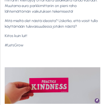
mittariin. Kieltäydy ottamasta asiakkailta rahaa vastaan.
Muutama euro parkkimittariin on pieni raha
lähtemättömän vaikutuksen tekemisestä!
Mitä mieltä olet näistä ideoista? Uskotko, että voisit tulla
käyttämään tulevaisuudessa jotakin näistä?
Kiitos kuin luit!
#LetsGrow