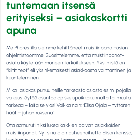
tuntemaan itsensä
erityiseksi – asiakaskortti
apuna
Me Phorestilla olemme kehittäneet muistiinpanot-osion
ohjelmistoomme. Suosittelemme, että muistiinpanot-
osiota käytetään moneen tarkoitukseen. Yksi niistä on
“kiltit teot” eli yksinkertaisesti asiakkaasta välittäminen ja
kuunteleminen.
Mikäli asiakas puhuu heille tärkeästä asiasta esim. pojalla
vaikeus löytää asuntoa opiskelupaikkakunnalta tai muuta
tärkeää – laita se ylös! Vaikka näin: ‘Elisa Ojala – tyttären
häät – juhannuksena’.
Ota aamurutiiniksi lukea kaikkien päivän asiakkaiden
muistiinpanot. Nyt sinulla on puheenaihetta Elisan kanssa,