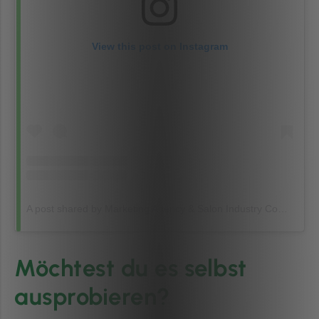
View this post on Instagram
A post shared by Marketing Agency & Salon Industry Community :sparkles: (@thecreativesociety.ie)
Möchtest du es selbst
ausprobieren?