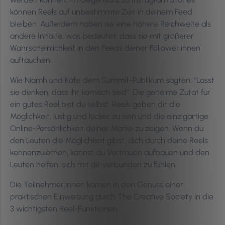
können Reels auf unbestimmte Zeit in deinem Feed
bleiben. Außerdem haben sie eine höhere Reichweite als
andere Inhalte, was bedeutet, dass sie mit größerer
Wahrscheinlichkeit in den Feeds deiner Follower:innen
auftauchen.
Wie Niamh und Kate dem Summit-Publikum sagten: “Lasst
sie denken, dass ihr komisch seid”. Die geheime Zutat für
ein gutes Reel bist du selbst. Reels geben dir die
Möglichkeit, lustig und locker zu sein und die einzigartige
Online-Persönlichkeit deiner Marke zu zeigen. Wenn du
den Leuten die Möglichkeit gibst, dich durch deine Reels
kennenzulernen, kannst du Vertrauen aufbauen und den
Leuten helfen, sich mit dir verbunden zu fühlen.
Die Teilnehmer:innen kamen in den Genuss einer
praktischen Einweisung durch The Creative Society in die
3 wichtigsten Reel-Funktionen: