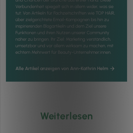
und Chancen der Branche aus erster Hand. Diese
Verbundenheit spiegelt sich in allem wider, was sie
tut: Von Artikeln für Fachzeitschriften wie TOP HAIR,
über zielgerichtete Email-Kampagnen bis hin zu
inspirierenden Blogartikeln und dem Ziel unsere
Funktionen und ihren Nutzen unserer Community
näher zu bringen. Ihr Ziel: Marketing verständlich,
umsetzbar und vor allem wirksam zu machen, mit
echtem Mehrwert für Beauty-Unternehmer:innen.
Alle Artikel anzeigen von Ann-Kathrin Helm
Weiterlesen