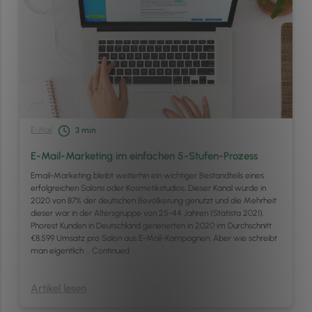
E-Mail
3
min
E-Mail-Marketing im einfachen 5-Stufen-Prozess
Email-Marketing bleibt weiterhin ein wichtiger Bestandteils eines
erfolgreichen Salons oder Kosmetikstudios. Dieser Kanal wurde in
2020 von 87% der deutschen Bevölkerung genutzt und die Mehrheit
dieser war in der Altersgruppe von 25-44 Jahren (Statista 2021).
Phorest Kunden in Deutschland generierten in 2020 im Durchschnitt
€8.599 Umsatz pro Salon aus E-Mail-Kampagnen. Aber wie schreibt
man eigentlich …
Continued
Artikel lesen