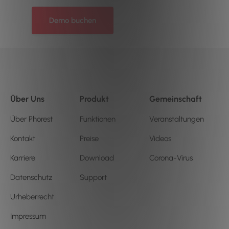
Demo buchen
Über Uns
Produkt
Gemeinschaft
Über Phorest
Funktionen
Veranstaltungen
Kontakt
Preise
Videos
Karriere
Download
Corona-Virus
Datenschutz
Support
Urheberrecht
Impressum