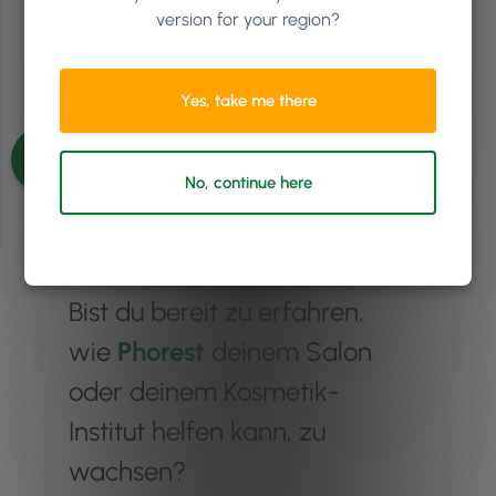
version for your region?
Artikel lesen
Yes, take me there
Weitere Artikel anzeigen
No, continue here
Bist du bereit zu erfahren,
wie
Phorest
deinem Salon
oder deinem Kosmetik-
Institut helfen kann, zu
wachsen?