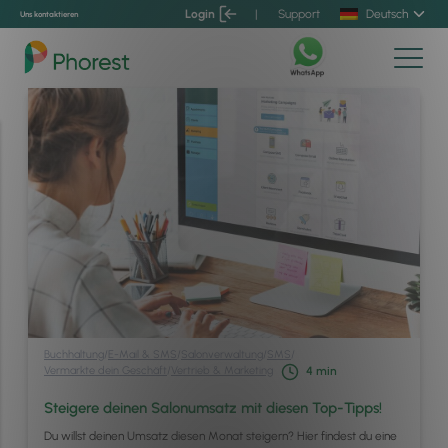
Login
|
Support
Deutsch
Uns kontaktieren
Buchhaltung
/
E-Mail & SMS
/
Salonverwaltung
/
SMS
/
Vermarkte dein Geschäft
/
Vertrieb & Marketing
4
min
Steigere deinen Salonumsatz mit diesen Top-Tipps!
Du willst deinen Umsatz diesen Monat steigern? Hier findest du eine