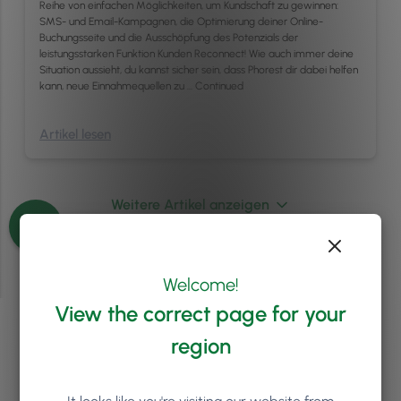
Reihe von einfachen Möglichkeiten, um Kundschaft zu gewinnen:
SMS- und Email-Kampagnen, die Optimierung deiner Online-
Buchungsseite und die Ausschöpfung des Potenzials der
leistungsstarken Funktion Kunden Reconnect! Wie auch immer deine
Situation aussieht, du kannst sicher sein, dass Phorest dir dabei helfen
kann, neue Einnahmequellen zu …
Continued
Artikel lesen
Weitere Artikel anzeigen
Welcome!
View the correct page for your
region
Bist du bereit zu erfahren,
wie
Phorest
deinem Salon