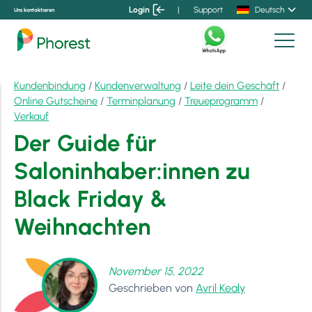
Login
|
Support
Deutsch
Uns kontaktieren
Kundenbindung
/
Kundenverwaltung
/
Leite dein Geschäft
/
Online Gutscheine
/
Terminplanung
/
Treueprogramm
/
Verkauf
Der Guide für
Saloninhaber:innen zu
Black Friday &
Weihnachten
November 15, 2022
Geschrieben von
Avril Kealy