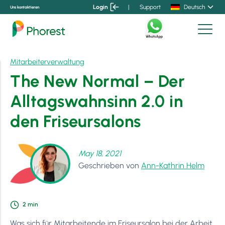
Login
|
Support
Deutsch
Uns kontaktieren
Mitarbeiterverwaltung
The New Normal – Der
Alltagswahnsinn 2.0 in
den Friseursalons
May 18, 2021
Geschrieben von
Ann-Kathrin Helm
2
min
Was sich für Mitarbeitende im Friseursalon bei der Arbeit