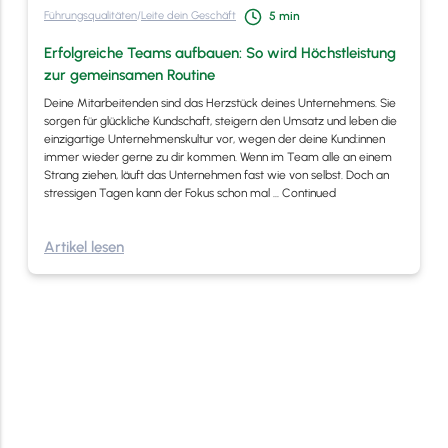
Führungsqualitäten
/
Leite dein Geschäft
5
min
Erfolgreiche Teams aufbauen: So wird Höchstleistung
zur gemeinsamen Routine
Deine Mitarbeitenden sind das Herzstück deines Unternehmens. Sie
sorgen für glückliche Kundschaft, steigern den Umsatz und leben die
einzigartige Unternehmenskultur vor, wegen der deine Kund:innen
immer wieder gerne zu dir kommen. Wenn im Team alle an einem
Strang ziehen, läuft das Unternehmen fast wie von selbst. Doch an
stressigen Tagen kann der Fokus schon mal …
Continued
Artikel lesen