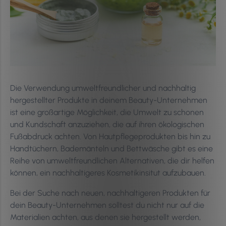
Die Verwendung umweltfreundlicher und nachhaltig
hergestellter Produkte in deinem Beauty-Unternehmen
ist eine großartige Möglichkeit, die Umwelt zu schonen
und Kundschaft anzuziehen, die auf ihren ökologischen
Fußabdruck achten. Von Hautpflegeprodukten bis hin zu
Handtüchern, Bademänteln und Bettwäsche gibt es eine
Reihe von umweltfreundlichen Alternativen, die dir helfen
können, ein nachhaltigeres Kosmetikinsitut aufzubauen.
Bei der Suche nach neuen, nachhaltigeren Produkten für
dein Beauty-Unternehmen solltest du nicht nur auf die
Materialien achten, aus denen sie hergestellt werden,