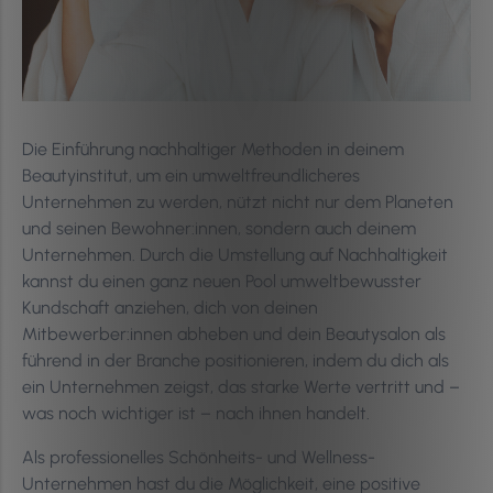
Die Einführung nachhaltiger Methoden in deinem
Beautyinstitut, um ein umweltfreundlicheres
Unternehmen zu werden, nützt nicht nur dem Planeten
und seinen Bewohner:innen, sondern auch deinem
Unternehmen. Durch die Umstellung auf Nachhaltigkeit
kannst du einen ganz neuen Pool umweltbewusster
Kundschaft anziehen, dich von deinen
Mitbewerber:innen abheben und dein Beautysalon als
führend in der Branche positionieren, indem du dich als
ein Unternehmen zeigst, das starke Werte vertritt und –
was noch wichtiger ist – nach ihnen handelt.
Als professionelles Schönheits- und Wellness-
Unternehmen hast du die Möglichkeit, eine positive