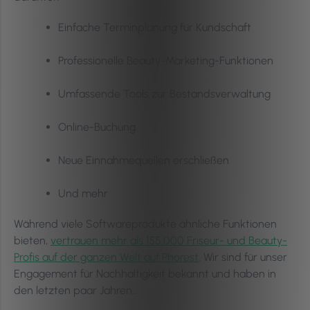
Einfache Terminplanung für Kundschaft
Professionelle Beauty-Marketing-Funktionen
Umfassende Tools zur Bestandsverwaltung
Online-Buchung
Neue Einnahmequellen erschließen
Und mehr
Während viele Softwareprodukte ähnliche Funktionen
bieten,
vertrauen mehr als 155.000 Friseur- und Beauty-
Profis auf der ganzen Welt auf Phorest
. Wir sind für unser
Engagement für Nachhaltigkeit bekannt und haben in
den letzten paar Jahren…