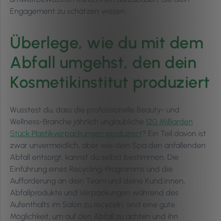
Engagement zu schätzen wissen.
Überlege, wie du mit dem
Abfall umgehst, den dein
Kosmetikinstitut produziert
Wusstest du, dass die professionelle Beauty- und
Wellness-Branche jährlich unglaubliche
120 Milliarden
Stück Plastikverpackungen produziert
? Ein Teil davon ist
zwar unvermeidlich, aber wie dein Spa den anfallenden
Abfall entsorgt, kannst du selbst bestimmen. Die
Einführung eines Recycling-Programms und die
Aufforderung an dein Team und deine Kund:innen,
Abfallprodukte und Verpackungen während des
Aufenthalts im Salon zu recyceln, sind eine gute
Möglichkeit, um auf den Abfall zu achten und ihn