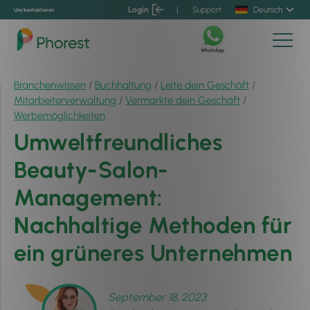
Login
|
Support
Deutsch
Uns kontaktieren
Branchenwissen
/
Buchhaltung
/
Leite dein Geschäft
/
Mitarbeiterverwaltung
/
Vermarkte dein Geschäft
/
Werbemöglichkeiten
Umweltfreundliches
Beauty-Salon-
Management:
Nachhaltige Methoden für
ein grüneres Unternehmen
September 18, 2023