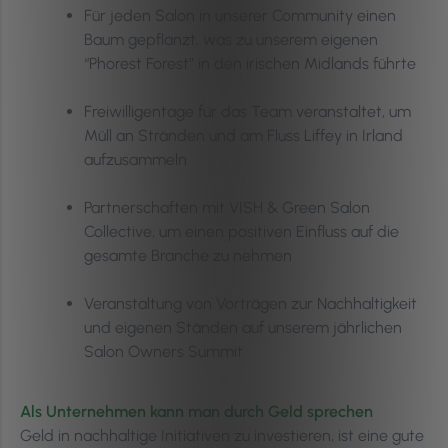
Für jeden Salon in unserer Community einen
Baum gepflanzt, was zu unserem eigenen
“Phorest Forest” in den irischen Midlands führte
Freiwilligentage für das Team veranstaltet, um
Müll an Stränden und am Fluss Liffey in Irland
aufzusammeln
Partnerschaften mit VISH & Green Salon
Collective, um einen positiven Einfluss auf die
gesamte Branche zu nehmen
Veranstaltung von Vorträgen zur Nachhaltigkeit
und eigenen Ständen auf unserem jährlichen
Salon Owners Summit
Als Unternehmen kann man durch Geld sprechen
Geld in nachhaltige Initiativen zu investieren, ist eine gute