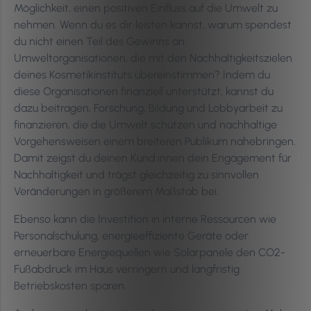
Möglichkeit, einen positiven Einfluss auf die Umwelt zu
nehmen. Wenn du es dir leisten kannst, warum spendest
du nicht einen Teil des Gewinns an
Umweltorganisationen, die mit den Nachhaltigkeitszielen
deines Kosmetikinstituts übereinstimmen? Indem du
diese Organisationen finanziell unterstützt, kannst du
dazu beitragen, Forschung, Bildung und Lobbyarbeit zu
finanzieren, die die Umwelt schützen und nachhaltige
Vorgehensweisen einem breiteren Publikum nahebringen.
Damit zeigst du deinen Kund:innen dein Engagement für
Nachhaltigkeit und trägst gleichzeitig zu sinnvollen
Veränderungen in größerem Maßstab bei.
Ebenso kann die Investition in interne Ressourcen wie
Personalschulung, energieeffiziente Geräte oder
erneuerbare Energiequellen wie Solarpanele den CO2-
Fußabdruck im Haus verringern und langfristig
Betriebskosten sparen.