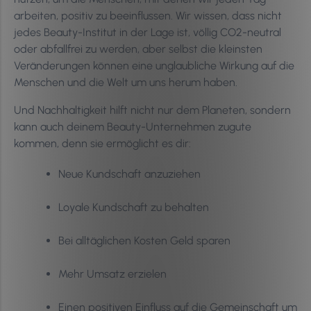
arbeiten, positiv zu beeinflussen. Wir wissen, dass nicht
jedes Beauty-Institut in der Lage ist, völlig CO2-neutral
oder abfallfrei zu werden, aber selbst die kleinsten
Veränderungen können eine unglaubliche Wirkung auf die
Menschen und die Welt um uns herum haben.
Und Nachhaltigkeit hilft nicht nur dem Planeten, sondern
kann auch deinem Beauty-Unternehmen zugute
kommen, denn sie ermöglicht es dir:
Neue Kundschaft anzuziehen
Loyale Kundschaft zu behalten
Bei alltäglichen Kosten Geld sparen
Mehr Umsatz erzielen
Einen positiven Einfluss auf die Gemeinschaft um