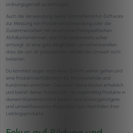
ordnungsgemäß zu entsorgen.
Auch die Verwendung deiner Kosmetikinstitut-Software
zur Messung von Produktverschwendung oder die
Zusammenarbeit mit einem branchenspezifischen
Abfallunternehmen, das Chemikalienreste sicher
entsorgt, ist eine gute Möglichkeit, um sicherzustellen,
dass die von dir produzierten Abfälle die Umwelt nicht
belasten.
Du könntest sogar noch einen Schritt weiter gehen und
eine Produktnachfüllstation für Mitarbeitende und
Kund:innen einrichten. Das senkt deine Kosten erheblich
und bietet deiner Kundschaft, die regelmäßig Produkte in
deinem Kosmetikinstitut kaufen, eine kostengünstigere
und umweltbewusste Möglichkeit zum Nachfüllen ihrer
Lieblingsprodukte.
Fokus auf Bildung und