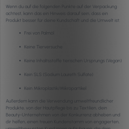
Wenn du auf die folgenden Punkte auf der Verpackung
achtest, kann das ein Hinweis darauf sein, dass ein
Produkt besser für deine Kundschaft und die Umwelt ist:
Frei von Palmöl
Keine Tierversuche
Keine Inhaltsstoffe tierischen Ursprungs (Vegan)
Kein SLS (Sodium Laureth Sulfate)
Kein Mikroplastik/Mikropartikel
Außerdem kann die Verwendung umweltfreundlicher
Produkte, von der Hautpflege bis zu Textilien, dein
Beauty-Unternehmen von der Konkurrenz abheben und
dir helfen, einen treuen Kundenstamm von engagierten,
umweltbewussten Kund:innen aufzubauen, die dein