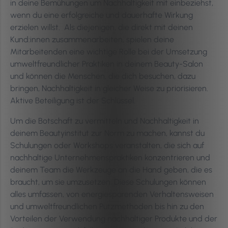
in deine Bemühungen um Nachhaltigkeit mit einbeziehst,
wenn du eine erfolgreiche und dauerhafte Wirkung
erzielen willst. Als diejenigen, die direkt mit deinen
Kund:innen zusammenarbeiten, spielen deine
Mitarbeitenden eine wichtige Rolle bei der Umsetzung
umweltfreundlicher Praktiken in deinem Beauty-Salon
und können die Menschen, die dich besuchen, dazu
bringen, Nachhaltigkeit in gleicher Weise zu priorisieren.
Aktive Beteiligung ist der Schlüssel.
Um die Botschaft zu vermitteln und Nachhaltigkeit in
deinem Beautyinstitut zur Norm zu machen, kannst du
Schulungen oder Workshops veranstalten, die sich auf
nachhaltige Unternehmenspraktiken konzentrieren und
deinem Team die Werkzeuge an die Hand geben, die es
braucht, um sie umzusetzen. Diese Schulungen können
alles umfassen, von energiesparenden Verhaltensweisen
und umweltfreundlichen Putzmethoden bis hin zu den
Vorteilen der Verwendung nachhaltiger Produkte und der