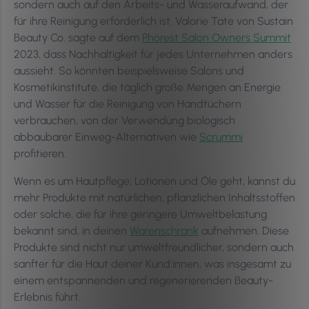
sondern auch auf den Arbeits- und Wasseraufwand, der
für ihre Reinigung erforderlich ist. Valorie Tate von Sustain
Beauty Co. sagte auf dem
Phorest Salon Owners Summit
2023, dass Nachhaltigkeit für jedes Unternehmen anders
aussieht. So könnten beispielsweise Salons und
Kosmetikinstitute, die täglich große Mengen an Energie
und Wasser für die Reinigung von Handtüchern
verbrauchen, von der Verwendung biologisch
abbaubarer Einweg-Alternativen wie
Scrummi
profitieren.
Wenn es um Hautpflege, Lotionen und Öle geht, kannst du
mehr Produkte mit natürlichen, pflanzlichen Inhaltsstoffen
oder solche, die für ihre geringere Umweltbelastung
bekannt sind, in deinen
Warenschrank
aufnehmen. Diese
Produkte sind nicht nur umweltfreundlicher, sondern auch
sanfter für die Haut deiner Kund:innen, was insgesamt zu
einem entspannenden und regenerierenden Beauty-
Erlebnis führt.