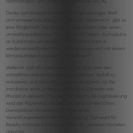
Nachhaltigkeit und Umweltschutz haben wie du.
Denke zum Beispiel an deinen Energieversorger: Wird
dort erneuerbare Energie eingesetzt? Wenn nicht, gibt es
eine Möglichkeit, den Anbieter zu wechseln oder einen
umweltfreundlicheren Tarif zu wählen? Wenn du Produkte
an Kund:innen versendest, kannst du sie dann in
wiederverwertbarem Material verpacken und mit einem
klimaneutralen Kurierdienst verschicken?
Vielleicht sind wir voreingenommen, aber eine der
schnellsten und einfachsten Möglichkeiten, Abfall zu
reduzieren und Verwaltungskosten zu sparen, ist die
Installation einer professionellen Spa-Software wie
Phorest in deinem Unternehmen. Durch die Digitalisierung
wird der Papiermüll bei der Erstellung von Berichten,
Dienstplänen, Finanzen und allgemeiner
Verwaltungsarbeit vollständig beseitigt. Software für
Beauty-Institute bietet eine Reihe von weiteren Vorteilen,
darunter: