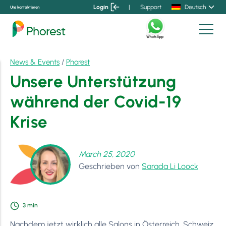
Login
|
Support
Deutsch
Uns kontaktieren
News & Events
/
Phorest
Unsere Unterstützung
während der Covid-19
Krise
March 25, 2020
Geschrieben von
Sarada Li Loock
3
min
Nachdem jetzt wirklich alle Salons in Österreich, Schweiz