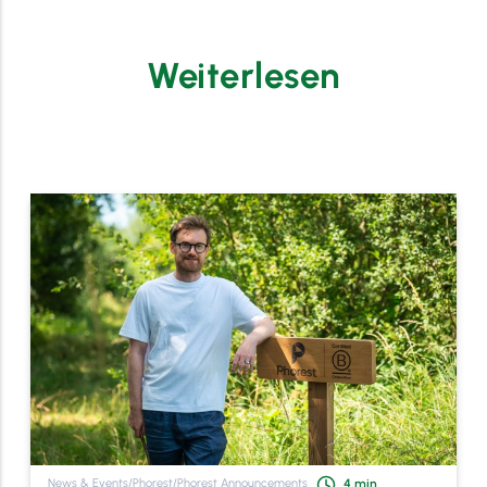
Weiterlesen
News & Events
/
Phorest
/
Phorest Announcements
4
min