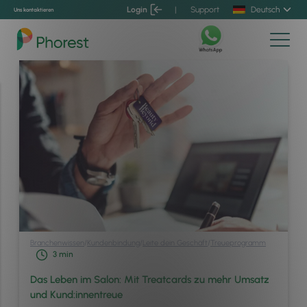
Login
|
Support
Deutsch
Uns kontaktieren
Branchenwissen
/
Kundenbindung
/
Leite dein Geschäft
/
Treueprogramm
3
min
Das Leben im Salon: Mit Treatcards zu mehr Umsatz
und Kund:innentreue