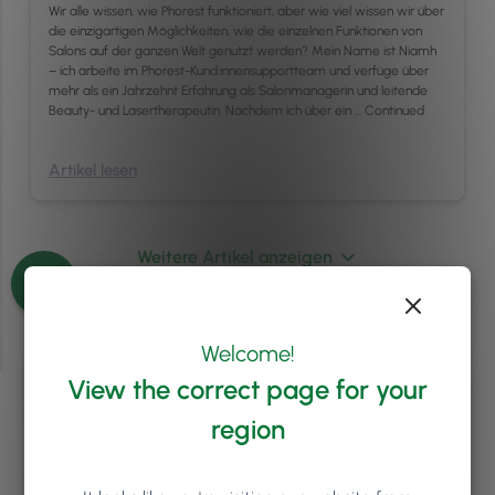
Wir alle wissen, wie Phorest funktioniert, aber wie viel wissen wir über
die einzigartigen Möglichkeiten, wie die einzelnen Funktionen von
Salons auf der ganzen Welt genutzt werden? Mein Name ist Niamh
– ich arbeite im Phorest-Kund:innensupportteam und verfüge über
mehr als ein Jahrzehnt Erfahrung als Salonmanagerin und leitende
Beauty- und Lasertherapeutin. Nachdem ich über ein …
Continued
Artikel lesen
Weitere Artikel anzeigen
Welcome!
View the correct page for your
region
Bist du bereit zu erfahren,
wie
Phorest
deinem Salon