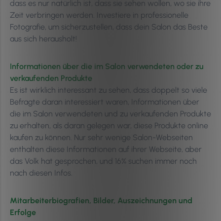
dass es nur natürlich ist, dass sie sehen wollen, wo sie ihre
Zeit verbringen werden. Investiere in professionelle
Fotografie, um sicherzustellen, dass dein Salon das Beste
aus sich herausholt!
Informationen über die im Salon verwendeten oder zu
verkaufenden Produkte
Es ist wirklich interessant zu sehen, dass doppelt so viele
Befragte daran interessiert waren, Informationen über
die im Salon verwendeten und zu verkaufenden Produkte
zu erhalten, als daran gelegen war, diese Produkte online
kaufen zu können. Nur sehr wenige Salon-Webseiten
enthalten diese Informationen auf ihrer Webseite, aber
das Volk hat gesprochen, und 16% suchen immer noch
nach diesen Infos.
Mitarbeiterbiografien, Bilder, Auszeichnungen und
Erfolge