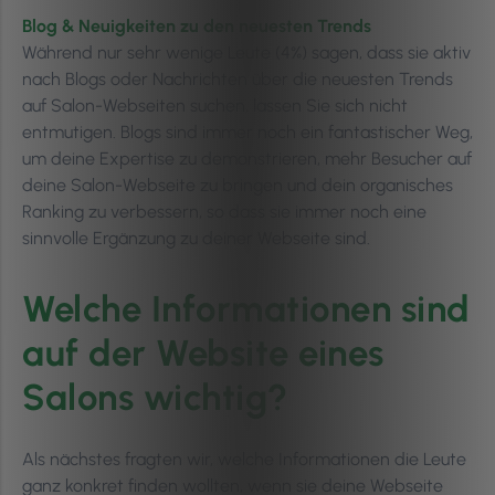
Blog & Neuigkeiten zu den neuesten Trends
Während nur sehr wenige Leute (4%) sagen, dass sie aktiv
nach Blogs oder Nachrichten über die neuesten Trends
auf Salon-Webseiten suchen, lassen Sie sich nicht
entmutigen. Blogs sind immer noch ein fantastischer Weg,
um deine Expertise zu demonstrieren, mehr Besucher auf
deine Salon-Webseite zu bringen und dein organisches
Ranking zu verbessern, so dass sie immer noch eine
sinnvolle Ergänzung zu deiner Webseite sind.
Welche Informationen sind
auf der Website eines
Salons wichtig?
Als nächstes fragten wir, welche Informationen die Leute
ganz konkret finden wollten, wenn sie deine Webseite