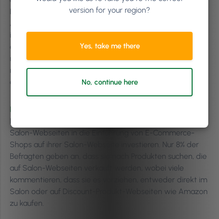
version for your region?
Befragten an, dass sie die Webseite auf alle kommenden
Angebote und Werbeaktionen überprüfen, bevor sie
ihren Termin wählen. Wenn dein Konkurrent eine
Yes, take me there
aktualisierte Aktionsseite auf seiner Webseite hat und du
nicht, könnte das bedeuten, dass du möglicherweise
mehr als ein Viertel der neuen Kunden verlierst, die sich
online umsehen.
No, continue here
Produkte im Online-Verkauf
Das ist ein interessantes Thema, gerade jetzt, wo viele
Salon-Webseiten in die Einführung von E-Commerce-
Shops auf ihrer Salon-Webseite investieren. Nur 8% der
Befragten geben an, dass sie nach Produkten suchen, die
auf Salon-Webseiten verkauft werden, wobei viele
kommentieren, dass sie es vorziehen, entweder direkt im
Salon oder auf Discount-Produkt-Webseiten wie Amazon
zu kaufen.