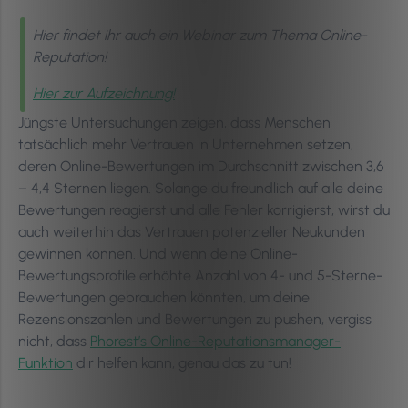
Hier findet ihr auch ein Webinar zum Thema Online-
Reputation!
Hier zur Aufzeichnung!
Jüngste Untersuchungen zeigen, dass Menschen
tatsächlich mehr Vertrauen in Unternehmen setzen,
deren Online-Bewertungen im Durchschnitt zwischen 3,6
– 4,4 Sternen liegen. Solange du freundlich auf alle deine
Bewertungen reagierst und alle Fehler korrigierst, wirst du
auch weiterhin das Vertrauen potenzieller Neukunden
gewinnen können. Und wenn deine Online-
Bewertungsprofile erhöhte Anzahl von 4- und 5-Sterne-
Bewertungen gebrauchen könnten, um deine
Rezensionszahlen und Bewertungen zu pushen, vergiss
nicht, dass
Phorest’s Online-Reputationsmanager-
Funktion
dir helfen kann, genau das zu tun!