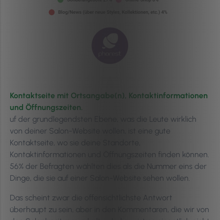
Kontaktseite mit Ortsangabe(n), Kontaktinformationen
und Öffnungszeiten.
uf der grundlegendsten Ebene, was die Leute wirklich
von deiner Salon-Website wollen, ist eine gute
Kontaktseite, wo sie deine Standorte,
Kontaktinformationen und Öffnungszeiten finden können.
56% der Befragten wählten dies als die Nummer eins der
Dinge, die sie auf einer Salon-Website sehen wollen.
Das scheint zwar die offensichtlichste Antwort
überhaupt zu sein, aber in den Kommentaren, die wir von