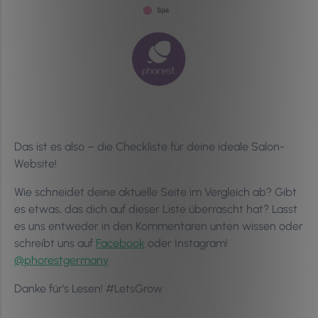
Das ist es also – die Checkliste für deine ideale Salon-
Website!
Wie schneidet deine aktuelle Seite im Vergleich ab? Gibt
es etwas, das dich auf dieser Liste überrascht hat? Lasst
es uns entweder in den Kommentaren unten wissen oder
schreibt uns auf
Facebook
oder Instagram!
@phorestgermany
Danke für’s Lesen! #LetsGrow