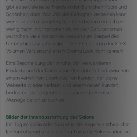
gibt es so viele neue Trends in den Bereichen Haare und
Schönheit, dass man 29% der Befragten verzeihen kann,
wenn sie damit kämpfen, Schritt zu halten und sich ein
wenig mehr Informationen als nur den Servicenamen
wünschen. Viele Menschen werden zum Beispiel den
Unterschied zwischen einer Lash Extension in der 3D-X
Volumen Version und einem Drama Look nicht kennen!
Eine Beschreibung der Inhalte, der verwendeten
Produkte und der Dauer kann den Unterschied zwischen
einem verwirrten, überforderten Kunden, der deine
Webseite wieder verlässt, und einem neuen Kunden
bedeuten, der begeistert ist, seine erste Shiatsu-
Massage bei dir zu buchen.
Bilder der Innenausstattung des Salons
Ein Tag im Salon oder Spa ist in der Regel ein erheblicher
Kostenaufwand und ein echter Luxus für Salonkunden, so