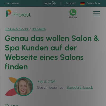
Login
|
Support
Deutsch
Uns kontaktieren
Online & Social
/
Webseite
Genau das wollen Salon &
Spa Kunden auf der
Webseite eines Salons
finden
July 11, 2019
Geschrieben von
Sarada Li Loock
6
min