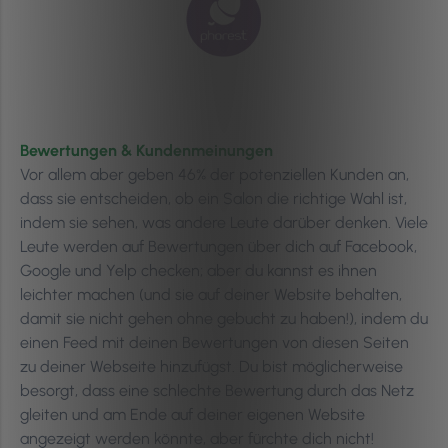
Bewertungen & Kundenmeinungen
Vor allem aber geben 46% der potenziellen Kunden an,
dass sie entscheiden, ob ein Salon die richtige Wahl ist,
indem sie sehen, was andere Leute darüber denken. Viele
Leute werden auf Bewertungen über dich auf Facebook,
Google und Yelp checken; aber du kannst es ihnen
leichter machen (und sie auf deiner Website behalten,
damit sie nicht gehen ohne gebucht zu haben!), indem du
einen Feed mit deinen Bewertungen von diesen Seiten
zu deiner Webseite hinzufügst. Du bist möglicherweise
besorgt, dass eine schlechte Bewertung durch das Netz
gleiten und am Ende auf deiner eigenen Website
angezeigt werden könnte, aber fürchte dich nicht!