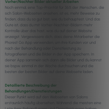
Vorher/Nachher Bilder aktueller Arbeiten
Noch einmal, eine Top-Priorität für 36% der Menschen, die
sich Salon-Webseiten ansehen, ist es, mehr Beweise zu
finden, dass du so gut bist, wie du behauptest. Und das
Gute ist, dass du mit Vorher-Nachher-Bildern mehr
Kontrolle über das hast, was du auf deiner Website
anzeigst. Vergewissere dich, dass deine Mitarbeiter die
Phorest Go App verwenden, um ihre Kunden vor und
nach der Behandlung oder Dienstleistung zu
fotografieren und die Bilder in der App speichern. In
deiner App sammeln sich dann alle Bilder und du kannst
sie bspw. einmal in der Woche durchsuchen und die
besten der besten Bilder auf deine Webseite laden.
Detaillierte Beschreibung der
Behandlungen/Dienstleistungen
Dieser Punkt wird auf den Webseiten von Salons
erstaunlich häufig übersehen. Während die meisten eine
Liste ihrer Behandlungen und Dienstleistungen haben,