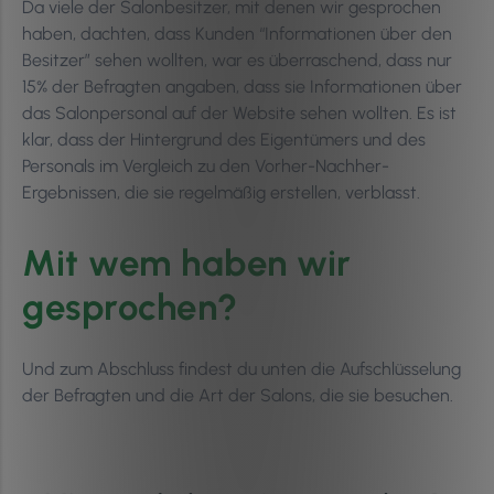
Da viele der Salonbesitzer, mit denen wir gesprochen
haben, dachten, dass Kunden “Informationen über den
Besitzer” sehen wollten, war es überraschend, dass nur
15% der Befragten angaben, dass sie Informationen über
das Salonpersonal auf der Website sehen wollten. Es ist
klar, dass der Hintergrund des Eigentümers und des
Personals im Vergleich zu den Vorher-Nachher-
Ergebnissen, die sie regelmäßig erstellen, verblasst.
Mit wem haben wir
gesprochen?
Und zum Abschluss findest du unten die Aufschlüsselung
der Befragten und die Art der Salons, die sie besuchen.