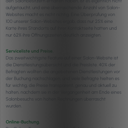
den Salonbesitzern erhalten haben, ist es eigentlich nicht
aufgetaucht, und eine überraschende Anzahl von Salon-
Websites macht es nicht richtig. Eine Überprüfung von
100 unserer Salon-Websites ergab, dass nur 25% eine
Karte ihres Standorts auf ihrer Kontaktseite hatten und
nur 62% ihre Öffnungszeiten deutlich anzeigten.
Serviceliste und Preise.
Das zweitwichtigste Feature auf einer Salon-Website ist
die Dienstleistungsübersicht und die Preisliste. 40% der
Befragten wollten die angebotenen Dienstleistungen vor
der Buchung nachschlagen, und viele Befragte hielten es
für wichtig, die Preise transparent, genau und aktuell zu
halten, nachdem sie in der Vergangenheit am Ende eines
Salonbesuchs von hohen Rechnungen überrascht
wurden.
Online-Buchung.