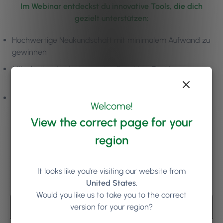
Im Webinar entdeckst du innovative Tools, die dich
gezielt unterstützen:
Hochwertige Neukundschaft mit minimalem Aufwand zu
gewinnen
Mitarbeitende dank smarter Coaching-Funktionen zu
motivieren & zu binden
Dein Team mit dem elegantesten Trinkgeld-Tool auf
Welcome!
dem Markt zu belohnen
View the correct page for your
region
Jetzt ansehen
It looks like you're visiting our website from
United States
.
Vorname
*
Would you like us to take you to the correct
version for your region?