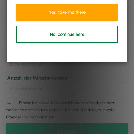
Nachname
Yes, take me there
E-Mail
*
No, continue here
Art des Geschäftes
*
Anzahl der Mitarbeitenden
*
Erhalte kostenlose Ideen und Infomaterialien, die dir beim
Wachstum deines Salons helfen. Z. B. Event-Einladungen, eBooks,
Kalender und noch viel mehr.