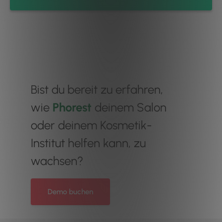
Bist du bereit zu erfahren,
wie
Phorest
deinem Salon
oder deinem Kosmetik-
Institut helfen kann, zu
wachsen?
Demo buchen