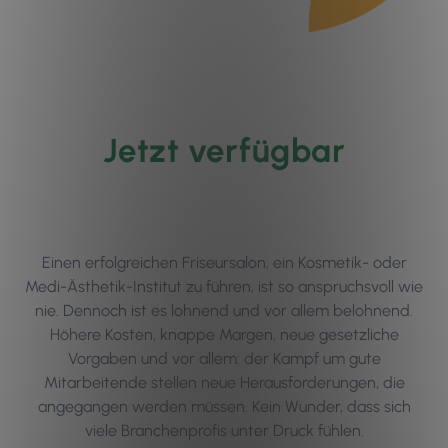
Jetzt verfügbar
Einen erfolgreichen Friseursalon, ein Kosmetik- oder
Medi-Ästhetik-Institut zu führen, ist so anspruchsvoll wie
nie. Dennoch ist es lohnend und vor allem belohnend.
Höhere Kosten, knappe Margen, neue gesetzliche
Vorgaben und vor allem: der Kampf um gute
Mitarbeitende stellen neue Herausforderungen, die
angegangen werden müssen. Kein Wunder, dass sich
viele Branchenprofis unter Druck fühlen.