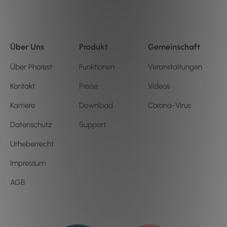
Über Uns
Produkt
Gemeinschaft
Über Phorest
Funktionen
Veranstaltungen
Kontakt
Preise
Videos
Karriere
Download
Corona-Virus
Datenschutz
Support
Urheberrecht
Impressum
AGB