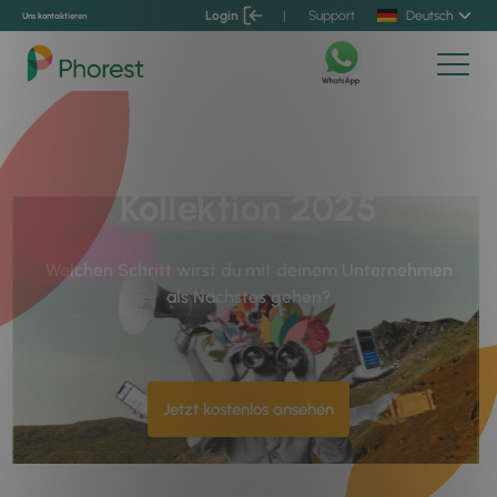
Login
|
Support
Deutsch
Uns kontaktieren
Phorest August-
Kollektion 2025
Welchen Schritt wirst du mit deinem Unternehmen
als Nächstes gehen?
Jetzt kostenlos ansehen