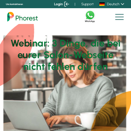
Login
|
Support
Deutsch
Uns kontaktieren
Webinar: 3 Dinge, die bei
eurer Salon-Webseite
nicht fehlen dürfen
Generiert deine Webseite
mehr Buchungen für
deinen Salon?