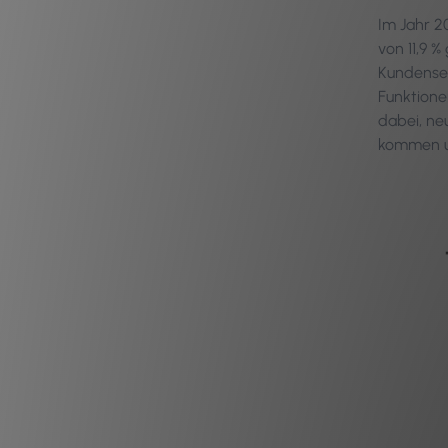
Im Jahr 2
von 11,9 
Kundenser
Funktion
dabei, ne
kommen u