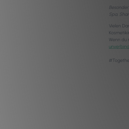
Besonders
Spa, Shan
Vielen Da
Kosmetikin
Wenn du m
unverbin
#Togeth