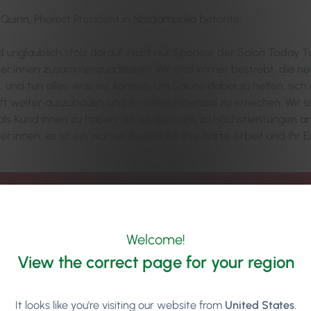
 Quinn, Phorest President in Nordamerika betonte:
nd unglaublich stolz darauf, nicht nur Sponsor der Salon Today T
r:innen zusammenzuarbeiten. Wir sind immer bestrebt, die ne
, und tun alles, was wir können, um Salons dabei zu helfen, sich
t weiter auszubauen und ihr volles Potenzial zu erreichen. Wir si
als Kund:innen zu haben, da sie auch uns zu Höchstleistungen a
r:innen, es ist ein wahrer Beweis für ihre harte Arbeit und ihr
Welcome!
View the correct page for your region
It looks like you're visiting our website from
United States
.