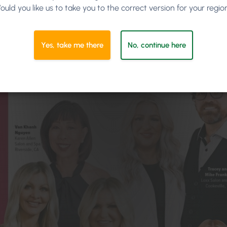
ould you like us to take you to the correct version for your regio
Yes, take me there
No, continue here