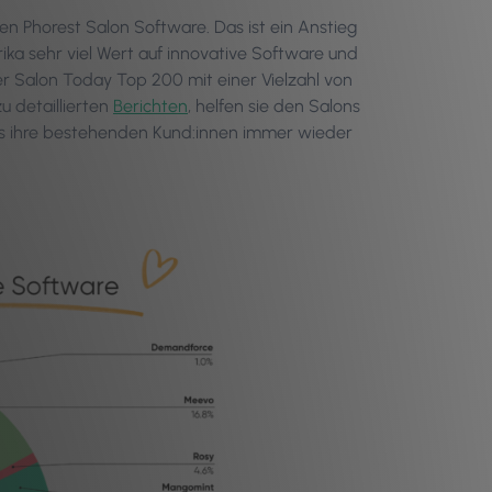
n Phorest Salon Software. Das ist ein Anstieg
ika sehr viel Wert auf innovative Software und
der Salon Today Top 200 mit einer Vielzahl von
zu detaillierten
Berichten
, helfen sie den Salons
ass ihre bestehenden Kund:innen immer wieder