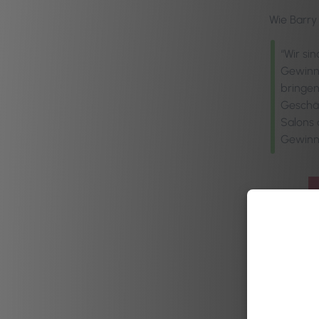
Wie Barry
“Wir si
Gewinne
bringen
Geschäf
Salons 
Gewinne