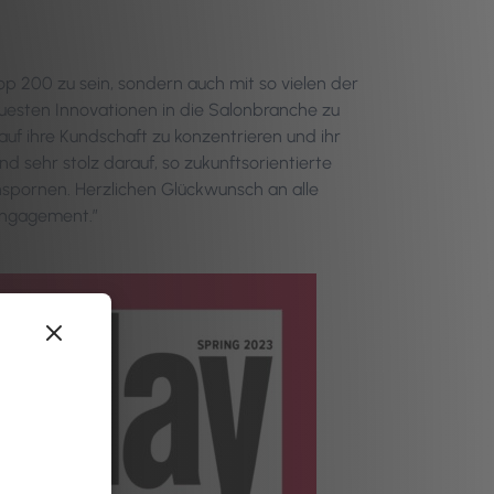
op 200 zu sein, sondern auch mit so vielen der
uesten Innovationen in die Salonbranche zu
 auf ihre Kundschaft zu konzentrieren und ihr
nd sehr stolz darauf, so zukunftsorientierte
nspornen. Herzlichen Glückwunsch an alle
 Engagement.”