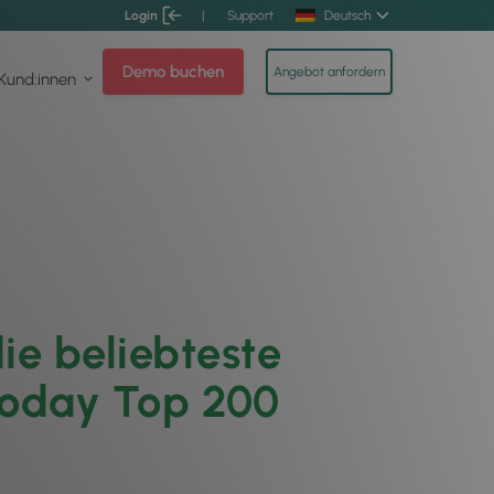
Login
|
Support
Deutsch
Demo buchen
Angebot anfordern
 Kund:innen
ie beliebteste
Today Top 200