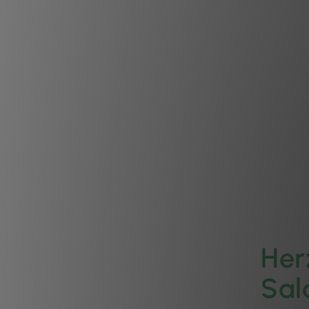
Her
Sal