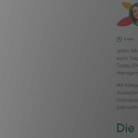
2
min
Jedes Jah
zum:r Sie
Today 200
Manageme
Mit Kateg
Auszeichn
Und obwoh
Salonsoft
Die