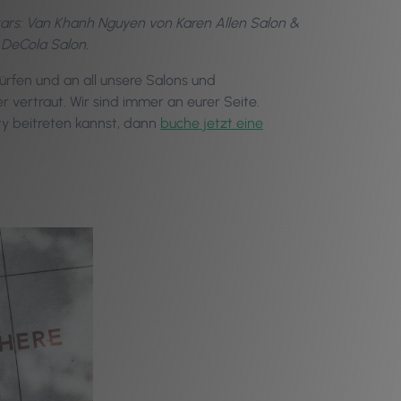
rs: Van Khanh Nguyen von Karen Allen Salon &
 DeCola Salon.
ürfen und an all unsere Salons und
r vertraut. Wir sind immer an eurer Seite.
y beitreten kannst, dann
buche jetzt eine