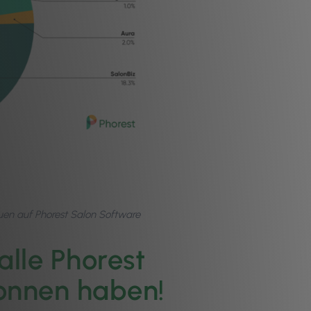
uen auf Phorest Salon Software
lle Phorest
wonnen haben!