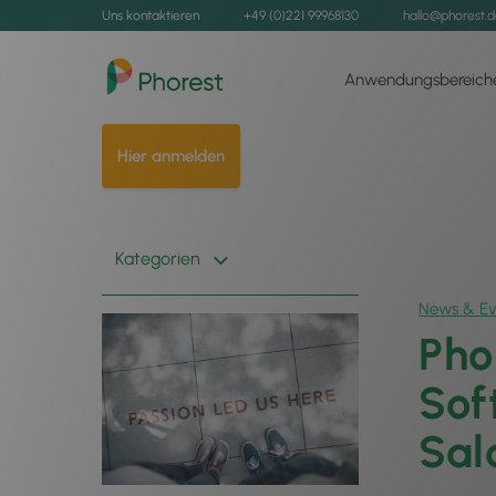
Uns kontaktieren
+49 (0)221 99968130
hallo@phorest.
Anwendungsbereich
Hier anmelden
Kategorien
News & Ev
Pho
Sof
Sal