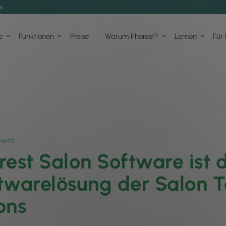
de
e
Funktionen
Preise
Warum Phorest?
Lernen
Für
ents
rest Salon Software ist d
twarelösung der Salon 
ons