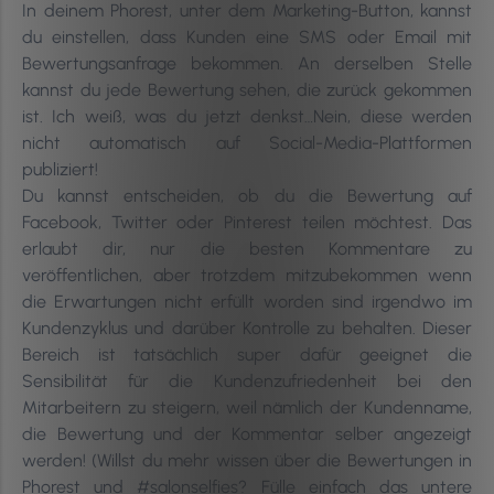
In deinem Phorest, unter dem Marketing-Button, kannst
du einstellen, dass Kunden eine SMS oder Email mit
Bewertungsanfrage bekommen. An derselben Stelle
kannst du jede Bewertung sehen, die zurück gekommen
ist. Ich weiß, was du jetzt denkst…Nein, diese werden
nicht automatisch auf Social-Media-Plattformen
publiziert!
Du kannst entscheiden, ob du die Bewertung auf
Facebook, Twitter oder Pinterest teilen möchtest. Das
erlaubt dir, nur die besten Kommentare zu
veröffentlichen, aber trotzdem mitzubekommen wenn
die Erwartungen nicht erfüllt worden sind irgendwo im
Kundenzyklus und darüber Kontrolle zu behalten. Dieser
Bereich ist tatsächlich super dafür geeignet die
Sensibilität für die Kundenzufriedenheit bei den
Mitarbeitern zu steigern, weil nämlich der Kundenname,
die Bewertung und der Kommentar selber angezeigt
werden! (Willst du mehr wissen über die Bewertungen in
Phorest und #salonselfies? Fülle einfach das untere