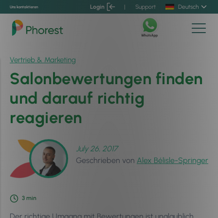
Login
|
Support
Deutsch
Uns kontaktieren
Vertrieb & Marketing
Salonbewertungen finden
und darauf richtig
reagieren
July 26, 2017
Geschrieben von
Alex Bélisle-Springer
3
min
Der richtige Umgang mit Bewertungen ist unglaublich