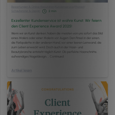
Bewertungen & Online-Reputation
/
Kundenservice
/
Phorest
/
Schaufenster & Design
2
min
Exzellenter Kundenservice ist wahre Kunst: Wir feiern
den Client Experience Award 2025!
Wenn wir an Kunst denken, haben die meisten von uns sofort das Bild
eines Malers oder einer Malerin vor Augen: Den Pinsel in der einen,
die Farbpalette in der anderen Hand, vor einer leeren Leinwand, die
zum Leben erweckt wird. Doch auch in der Haar- und
Beautybranche entsteht täglich Kunst. Ob perfekte Haarschnitte,
aufwendiges Nageldesign, …
Continued
Artikel lesen