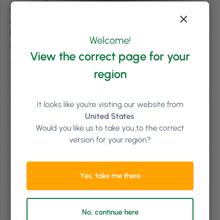
professioneller Art abzuarbeiten und dabei dein
individuelles Markenimage erhalten. Wenn du noch kein
Phorest hast, füll’ doch unten das Formular aus und frage
Welcome!
noch heute nach einer Demo!
View the correct page for your
Vielen Dank fürs Lesen
region
#LetsGrow
It looks like you're visiting our website from
United States
.
Aus dem Englischen übersetzt
Would you like us to take you to the correct
version for your region?
Yes, take me there
No, continue here