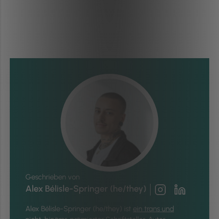
Geschrieben von
Alex Bélisle-Springer (he/they)
Alex Bélisle-Springer (he/they) ist
ein trans und