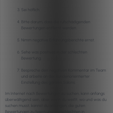
Sei höflich.
Bitte darum, dass die rufschädigenden
Bewertungen entfernt werden.
Nimm negative Erfahrungsberichte ernst.
Sehe was positives in der schlechten
Bewertung.
Bespreche den negativen Kommentar im Team
und arbeite an der kundenorientierter
Einstellung des ganzen Salons.
Im Internet nach Bewertungen zu suchen, kann anfangs
überwältigend sein, aber wenn du weißt, wo und was du
suchen musst, kannst du anfangen, die guten
Bewertungen zu feiern und die schlechten in