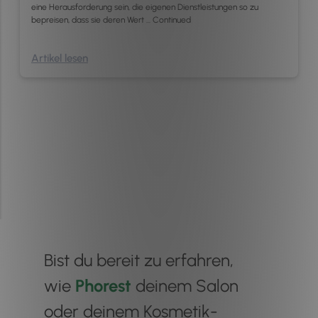
eine Herausforderung sein, die eigenen Dienstleistungen so zu
bepreisen, dass sie deren Wert …
Continued
Artikel lesen
Bist du bereit zu erfahren,
wie
Phorest
deinem Salon
oder deinem Kosmetik-