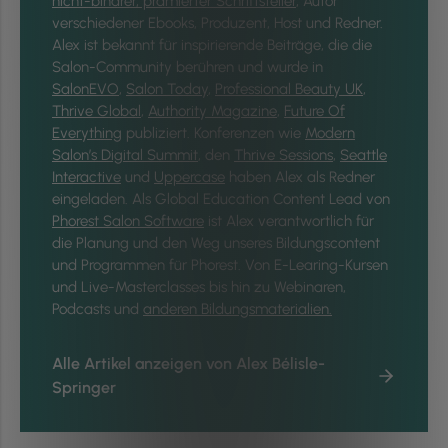
nicht-binärer, prämierter Schriftsteller
, Autor
verschiedener Ebooks, Produzent, Host
und Redner.
Alex ist bekannt für inspirierende Beiträge, die die
Salon-Community berühren und wurde in
SalonEVO
,
Salon Today
,
Professional Beauty UK
,
Thrive Global
,
Authority Magazine
,
Future Of
Everything
publiziert. Konferenzen wie
Modern
Salon’s Digital Summit
, den
Thrive Sessions
,
Seattle
Interactive
und
Uppercase
haben Alex als Redner
eingeladen. Als Global Education Content Lead von
Phorest Salon Software
ist Alex verantwortlich für
die Planung und den Weg unseres Bildungscontent
und Programmen für Phorest. Von E-Learing-Kursen
und Live-Masterclasses bis hin zu Webinaren,
Podcasts und
anderen Bildungsmaterialien.
Alle Artikel anzeigen von Alex Bélisle-
Springer