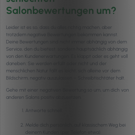
Salonbewertungen um?
Leider ist es so, dass du alles richtig machen, aber
trotzdem negative Bewertungen bekommen kannst.
Deine Bewertungen sind nicht immer abhängig von dem
Service, den du bietest; sondern hauptsächlich abhängig
von den Kundenerwartungen. Es klappt oder es geht voll
daneben: Sie werden erfüllt oder nicht und der
menschlichen Natur fällt es leicht, sich alleine vor dem
Bildschirm, negativ auszulassen – Schreibtischtäter halt.
Gehe mit einer negativen Bewertung so um, um dich von
anderen Salons positiv abzusetzen.
Antworte schnell.
Melde dich persönlich, auf klassischem Weg bei
deinem Kunden (per Telefon etwa).