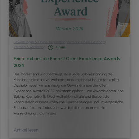
Bewertungen & Online-Reputation
/
Vermarkte dein Geschäft
/
Vertrieb & Marketing
4
min
Feiere mit uns die Phorest Client Experience Awards
2024
Bei Phorest sind wir überzeugt, dass jede Salon-Erfahrung die
Kund:innen nicht nur verwöhnen, sondern absolut begeistern sollte.
Deshalb freuen wir uns riesig, die Gewinner:innen der Client
Experience Awards 2024 bekanntzugeben – die Awards ehren jene
Salons, Kosmetik- & Medi-Ästhetik-Institute und Barber, die
kontinuierlich außergewöhnliche Dienstleistungen und unvergessliche
Erlebnisse bieten. Jedes Jahr würdigt diese renommierte
Auszeichnung …
Continued
Artikel lesen