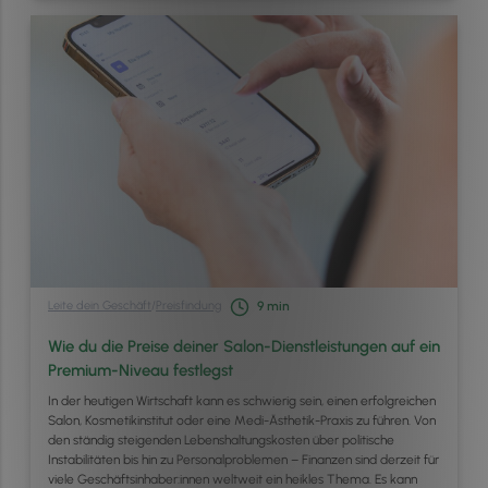
Leite dein Geschäft
/
Preisfindung
9
min
Wie du die Preise deiner Salon-Dienstleistungen auf ein
Premium-Niveau festlegst
In der heutigen Wirtschaft kann es schwierig sein, einen erfolgreichen
Salon, Kosmetikinstitut oder eine Medi-Ästhetik-Praxis zu führen. Von
den ständig steigenden Lebenshaltungskosten über politische
Instabilitäten bis hin zu Personalproblemen – Finanzen sind derzeit für
viele Geschäftsinhaber:innen weltweit ein heikles Thema. Es kann