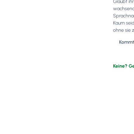
Glaubt ih
wachsende
Sprachnac
Kaum seid
ohne sie 
Kommt 
Keine? G