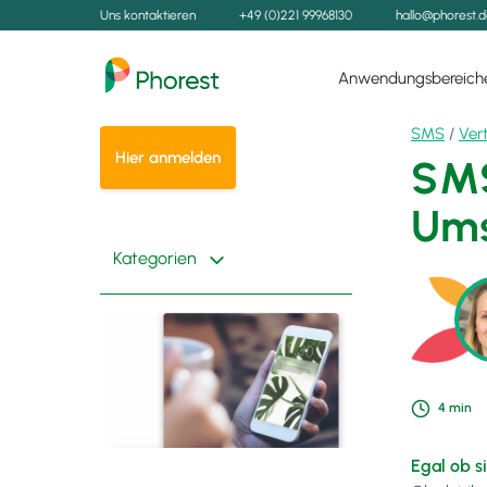
Uns kontaktieren
+49 (0)221 99968130
hallo@phorest.
Anwendungsbereich
SMS
/
Ver
Hier anmelden
SMS
Ums
Kategorien
4
min
Egal ob 