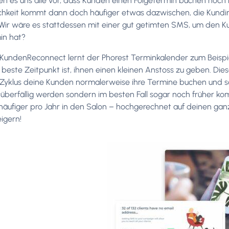
n es uns alle vor, dass Kunden einen Folgetermin buchen noch 
ichkeit kommt dann doch häufiger etwas dazwischen, die Kundin is
Wir wäre es stattdessen mit einer gut getimten SMS, um den Ku
in hat?
KundenReconnect lernt der Phorest Terminkalender zum Beispi
beste Zeitpunkt ist, ihnen einen kleinen Anstoss zu geben. Die
yklus deine Kunden normalerweise ihre Termine buchen und sch
t überfällig werden sondern im besten Fall sogar noch früher kom
 häufiger pro Jahr in den Salon – hochgerechnet auf deinen 
igern!