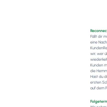
Reconne
Fällt dir
eine Nach
KundenRec
wir, wer ü
wiederkeh
Kunden me
die Hemm
Hast du d
ersten Sc
auf dem P
Folgeter