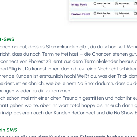
ct-SMS
 manchmal auf, dass es Stammkunden gibt, du du schon seit Mo
richt, dass du noch Termine frei hast – die Chancen stehen gu
onnect von Phorest zB lernt aus dem Terminkalender heraus 
berfällig ist. Du kannst ihnen dann direkt eine Nachricht schicken
rende Kunden ist erstaunlich hoch! Weißt du, was der Trick dahi
ldest, ist es ähnlich, wie bei einem No Sho: dadurch, dass du 
ungen wieder zu dir zu kommen.
ich schon mal mit einer alten Freundin gestritten und habt ihr 
hritt gehen wollte, aber ihr wart total happy als ihr euch dan
rinzip basieren auch der Kunden ReConnect und die No Show E
min SMS