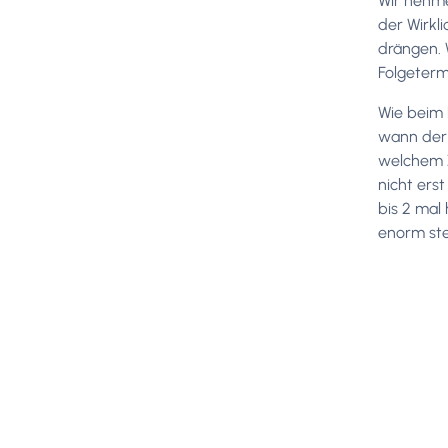
Wir nehme
der Wirkl
drängen. 
Folgeterm
Wie beim 
wann der 
welchem Z
nicht ers
bis 2 mal
enorm ste