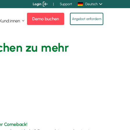
Login
|
Support
Deutsch
Demo buchen
Angebot anfordern
 Kund:innen
chen zu mehr
ihr Comeback!