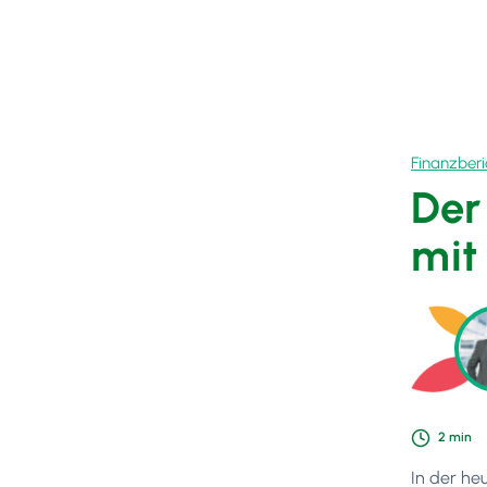
Finanzberi
Der
mit
2
min
In der he