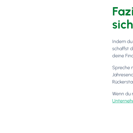
Faz
sic
Indem du 
schaffst 
deine Fin
Spreche n
Jahresend
Rückersta
Wenn du n
Unterneh