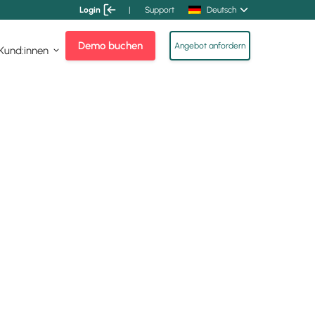
Login
|
Support
Deutsch
Demo buchen
Angebot anfordern
 Kund:innen