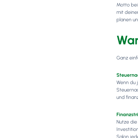
Motto bei
mit deine
planen un
War
Ganz einfa
Steuerna
Wenn du j
Steuernac
und finan
Finanzst
Nutze die
Investiti
Salon jed