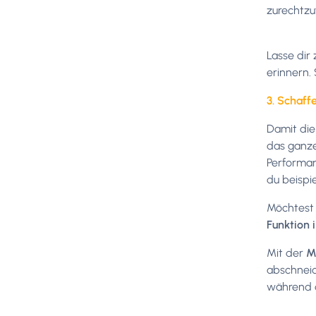
zurechtzu
Lasse dir
erinnern.
3. Schaff
Damit die
das ganze
Performan
du beispi
Möchtest 
Funktion
Mit der
M
abschneid
während d