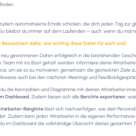
finden.
 zudem automatisierte Emails schicken, die dich jeden Tag zur g
 So bleibst du immer auf dem Laufenden – auch, wenn du mal nich
e Bewusstsein dafür, wie wichtig diese Daten für euch sind
 neu gewonnenen Daten erfolgreich in die bestehenden Geschä
 Team mit ins Boot geholt werden. Informiere deine Mitarbeit
ce, um sie so zu motivieren, gemeinsam die gesteckten Ziele zu
elsweise auch bei den nächsten Meetings und Feedbackgespräc
du die Kennzahlen und Diagramme mit deinen Mitarbeiter:innen 
 im Dashboard
. Zudem lassen sich alle
Berichte exportieren
, was
itarbeiter-Rangliste
lässt sich nachverfolgen, wie dein Persona
et. Zudem kann jede:r Mitarbeiter:in die eigenen Performance
u im Dashboard die vollständige Übersicht deines gesamten 