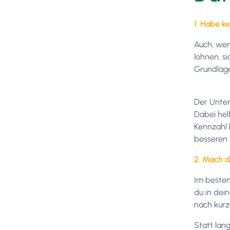
1
.
Habe ke
Auch, wen
lohnen, s
Grundlage
Der Unter
Dabei hel
Kennzahl 
besseren 
2. Mach d
Im besten
du in dei
nach kurz
Statt lan