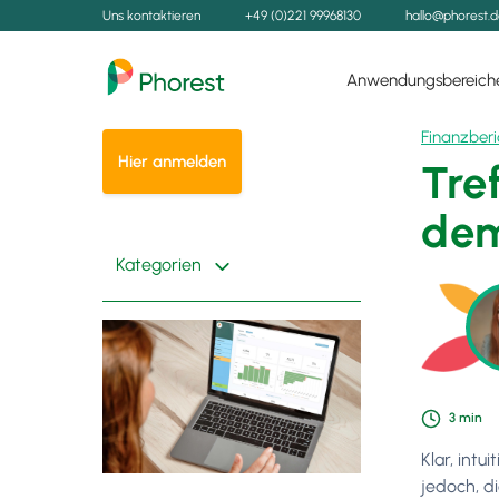
Uns kontaktieren
+49 (0)221 99968130
hallo@phorest.
Anwendungsbereich
Finanzberi
Hier anmelden
Tre
dem
Kategorien
3
min
Klar, int
jedoch, d