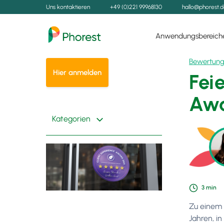
Uns kontaktieren
+49 (0)221 99968130
hallo@phorest.
Anwendungsbereich
Bewertung
Hier anmelden
Fei
Awa
Kategorien
3
min
Zu einem 
Jahren, i