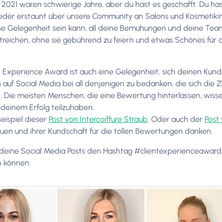
2021 waren schwierige Jahre, aber du hast es geschafft. Du hast
der erstaunt über unsere Community an Salons und Kosmetikinst
e Gelegenheit sein kann, all deine Bemühungen und deine Team
streichen, ohne sie gebührend zu feiern und etwas Schönes für di
t Experience Award ist auch eine Gelegenheit, sich deinen Kun
ch auf Social Media bei all denjenigen zu bedanken, die sich 
 Die meisten Menschen, die eine Bewertung hinterlassen, wissen
 deinem Erfolg teilzuhaben.
eispiel dieser
Post von Intercoiffure Straub
. Oder auch der
Post 
uen und ihrer Kundschaft für die tollen Bewertungen danken.
 deine Social Media Posts den Hashtag #clientexperienceaward,
n können.