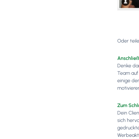
Oder teil
Anschließe
Denke dar
Team auf 
einige de
motiviere
Zum Schlus
Dein Clie
sich herv
gedruckte
Werbeakt