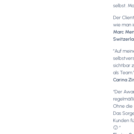
selbst. M
Der Clien
wie man i
Marc Mend
Switzerl
”Auf meine
selbstver
sichtbar 
als Team.
Carina Zi
“Der Awar
regelmäßi
Ohne die 
Das Sorge
Kunden für
🙂 “