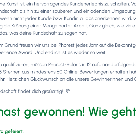
ine Kunst ist, ein hervorragendes Kundenerlebnis zu schaffen. 
ndschaft bis hin zu einer sauberen und einladenden Umgebun
 wenn nicht jeder Kunde bzw. Kundin all das anerkennen wird, wa
 die Krönung einer Menge harter Arbeit. Ganz gleich, wie viel
t das, was deine Kundschaft zu sagen hat.
m Grund freuen wir uns bei Phorest jedes Jahr auf die Bekan
perience Award. Und endlich ist es wieder so weit!
u qualifizieren, müssen Phorest-Salons in 12 aufeinanderfolgen
 5 Sternen aus mindestens 60 Online-Bewertungen erhalten haben
hr. Herzlichen Glückwunsch an alle unsere Gewinnerinnen und 
dschaft findet dich großartig! 💜
hast gewonnen! Wie geht
rd gefeiert.