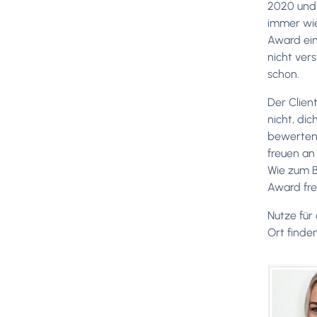
2020 und 
immer wie
Award ein
nicht ver
schon.
Der Clien
nicht, di
bewerten.
freuen an
Wie zum B
Award fre
Nutze für
Ort finde