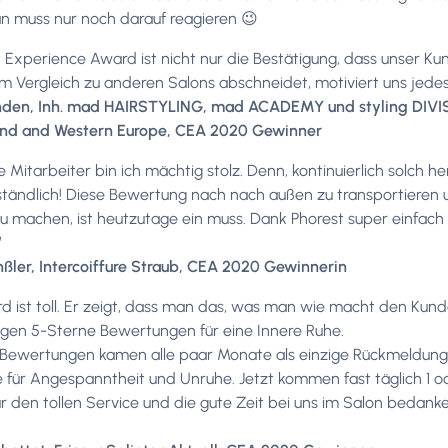
an muss nur noch darauf reagieren 😉
t Experience Award ist nicht nur die Bestätigung, dass unser K
m Vergleich zu anderen Salons abschneidet, motiviert uns jede
en, Inh. mad HAIRSTYLING, mad ACADEMY und styling DIVISION
and and Western Europe, CEA 2020 Gewinner
 Mitarbeiter bin ich mächtig stolz. Denn, kontinuierlich solch he
ständlich! Diese Bewertung nach nach außen zu transportieren u
zu machen, ist heutzutage ein muss. Dank Phorest super einfac
”
nßler, Intercoiffure Straub, CEA 2020 Gewinnerin
d ist toll. Er zeigt, dass man das, was man wie macht den Kunde
gen 5-Sterne Bewertungen für eine Innere Ruhe.
Bewertungen kamen alle paar Monate als einzige Rückmeldung 
 für Angespanntheit und Unruhe. Jetzt kommen fast täglich 1 o
 den tollen Service und die gute Zeit bei uns im Salon bedanken.