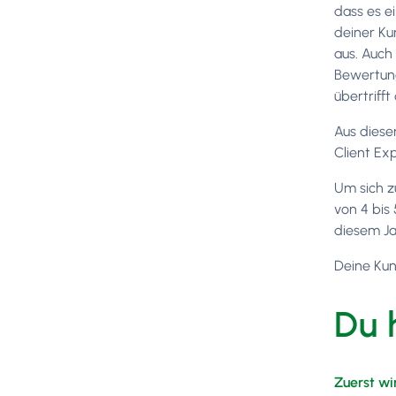
dass es e
deiner Ku
aus. Auch
Bewertung
übertriff
Aus diese
Client Ex
Um sich z
von 4 bis
diesem Ja
Deine Kun
Du 
Zuerst wi