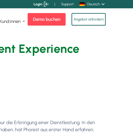
Login
|
Support
Deutsch
Demo buchen
Angebot anfordern
 Kund:innen
ient Experience
r die Erbringung einer Dienstleistung. In den
haben, hat Phorest aus erster Hand erfahren,