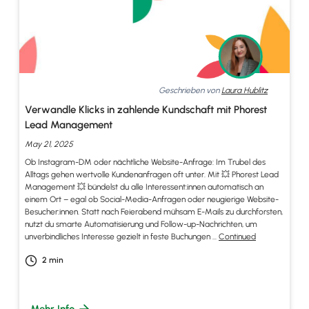
Geschrieben von
Laura Hublitz
Verwandle Klicks in zahlende Kundschaft mit Phorest
Lead Management
May 21, 2025
Ob Instagram-DM oder nächtliche Website-Anfrage: Im Trubel des
Alltags gehen wertvolle Kundenanfragen oft unter. Mit 💥 Phorest Lead
Management 💥 bündelst du alle Interessent:innen automatisch an
einem Ort – egal ob Social-Media-Anfragen oder neugierige Website-
Besucher:innen. Statt nach Feierabend mühsam E-Mails zu durchforsten,
nutzt du smarte Automatisierung und Follow-up-Nachrichten, um
unverbindliches Interesse gezielt in feste Buchungen …
Continued
2
min
Mehr Info