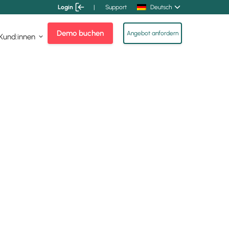
Login
|
Support
Deutsch
Demo buchen
Angebot anfordern
 Kund:innen