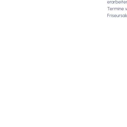
erarbeite
Termine v
Friseursa