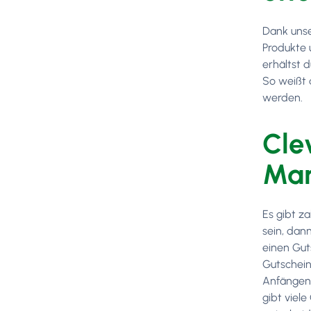
Dank unse
Produkte 
erhältst 
So weißt 
werden.
Cle
Mar
Es gibt z
sein, dan
einen Gut
Gutschein
Anfängen o
gibt viel