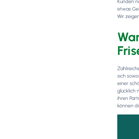
Kunden no
etwas Gel
Wir zeigen
War
Fri
Zahlreich
sich sowo
einer sch
glücklich
ihren Par
können di