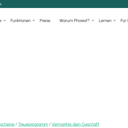
de
e
Funktionen
Preise
Warum Phorest?
Lernen
Für
tscheine
/
Treueprogramm
/
Vermarkte dein Geschäft