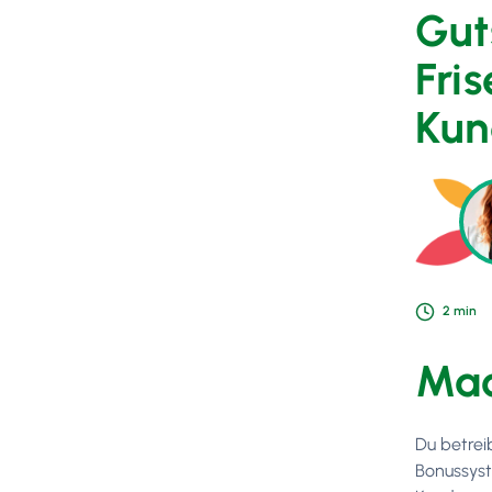
Gut
Fri
Kun
2
min
Mac
Du betrei
Bonussyst