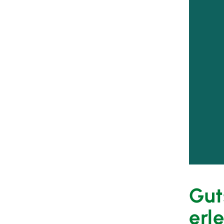
Gut
erl