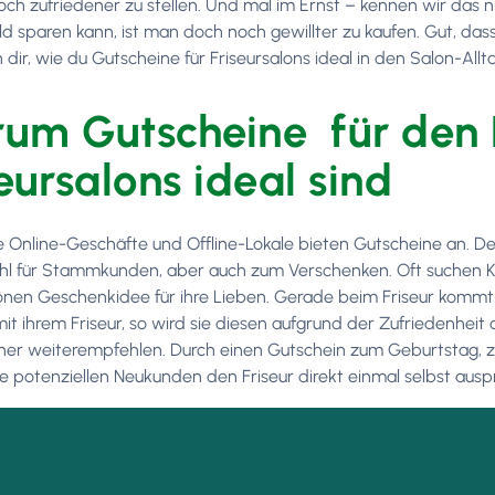
ch zufriedener zu stellen. Und mal im Ernst – kennen wir das 
d sparen kann, ist man doch noch gewillter zu kaufen. Gut, dass
 dir, wie du Gutscheine für Friseursalons ideal in den Salon-Allt
um Gutscheine für den E
seursalons ideal sind
e Online-Geschäfte und Offline-Lokale bieten Gutscheine an. Der 
hl für Stammkunden, aber auch zum Verschenken. Oft suchen Ku
önen Geschenkidee für ihre Lieben. Gerade beim Friseur kommt e
 mit ihrem Friseur, so wird sie diesen aufgrund der Zufriedenhei
tner weiterempfehlen. Durch einen Gutschein zum Geburtstag,
e potenziellen Neukunden den Friseur direkt einmal selbst auspro