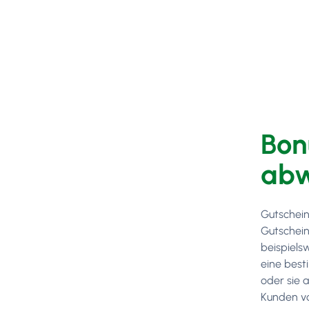
Bon
abw
Gutscheine
Gutschein
beispiels
eine best
oder sie 
Kunden vo