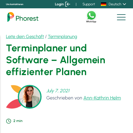
Login
|
Support
Deutsch
Uns kontaktieren
Leite dein Geschäft
/
Terminplanung
Terminplaner und
Software – Allgemein
effizienter Planen
July 7, 2021
Geschrieben von
Ann-Kathrin Helm
2
min